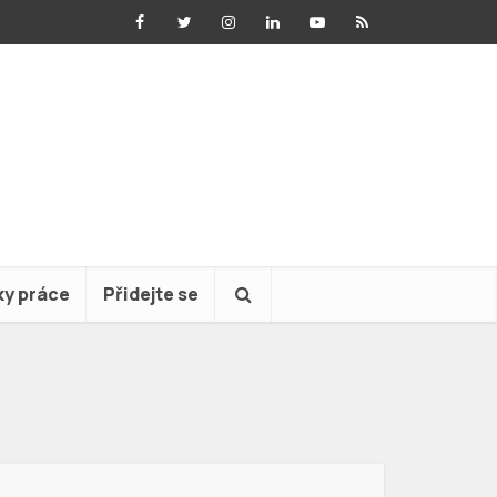
ky práce
Přidejte se