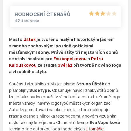
HODNOCENÍ ČTENÁŘŮ
3.26
(
80
hlasů)
Město
Úštěk
je tvořeno malým historickým jádrem
s mnoha zachovalými pozdně gotickými
měšťanskými domy. Právě štíty tří nejstarších domů
se staly inspirací pro
Evu Vopelkovou
a
Petru
Kalouskovou
ze studia
Svéráz
při tvorbě nového loga
a vizuálního stylu.
Součástí vizuálního stylu je i písmo
Struna Úštěk
od
písmolijny
SudeType.
Obsahuje navíc i znaky štítů domů,
lze je tak snadno použít v rámci editace textu. Kromě loga
města vznikly i návrhy logotypů městských organizací.
Autorky pamatovali i na okolí města, které obklopuje
krásná krajina s několika rezervacemi. V novém vizuálním
stylu tak najdete jezero Chmelař či kemp.
Eva Vopelková
je mimo jiné autorkou loga i nedalekých
Litoměřic
.