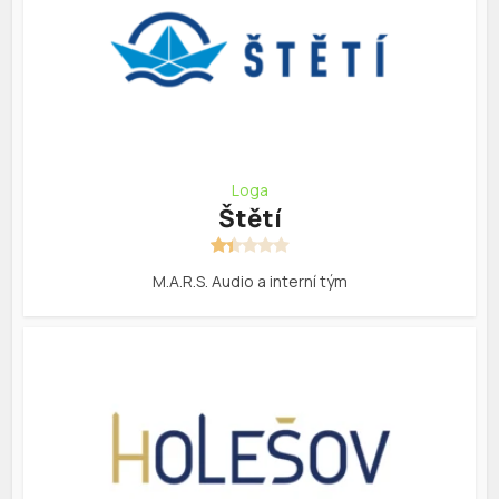
Loga
Štětí
M.A.R.S. Audio a interní tým