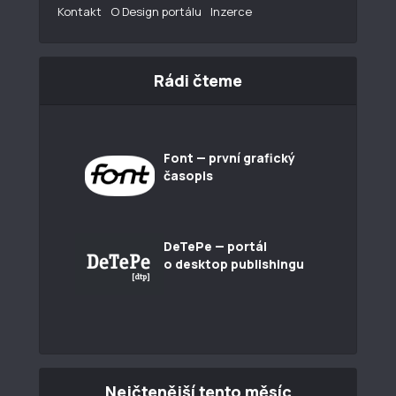
Kontakt
O Design portálu
Inzerce
Rádi čteme
Font — první grafický
časopis
DeTePe — portál
o desktop publishingu
Nejčtenější tento měsíc