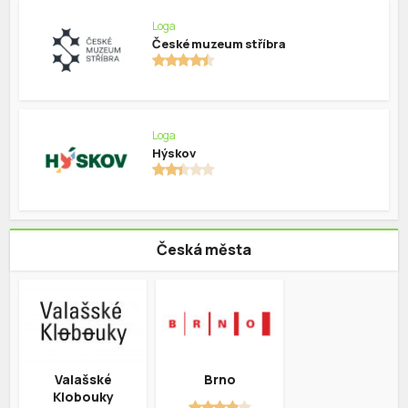
Loga
České muzeum stříbra
Loga
Hýskov
Česká města
Valašské
Brno
Klobouky