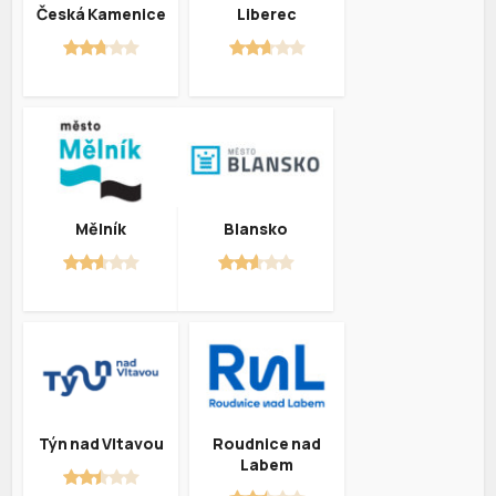
Česká Kamenice
Liberec
Mělník
Blansko
Týn nad Vltavou
Roudnice nad
Labem