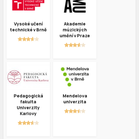
Vysoké učení
Akademie
technické v Brně
múzických
umění v Praze
Pedagogická
Mendelova
fakulta
univerzita
Univerzity
Karlovy