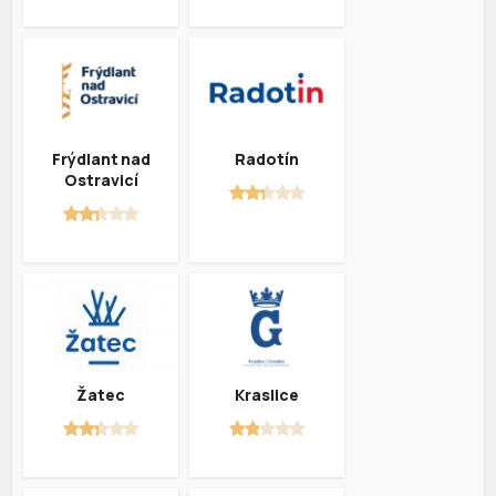
Frýdlant nad
Radotín
Ostravicí
Žatec
Kraslice