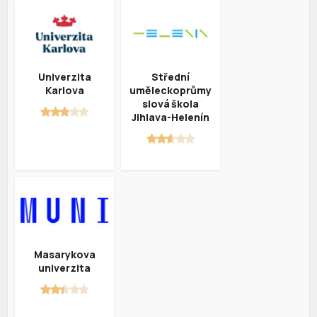
Univerzita
Střední
Karlova
uměleckoprůmy
slová škola
Jihlava-Helenín
Masarykova
univerzita