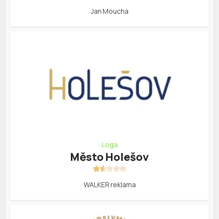
Jan Moucha
Loga
Město Holešov
WALKER reklama