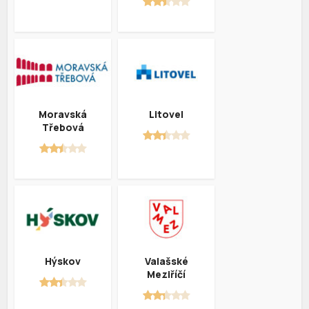
Moravská
Litovel
Třebová
Hýskov
Valašské
Meziříčí