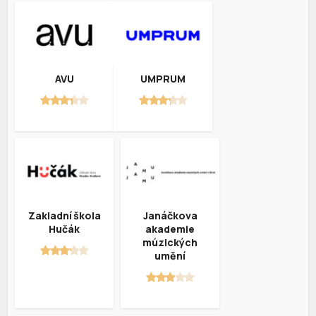
AVU
UMPRUM
Zakladní škola
Janáčkova
Hučák
akademie
múzických
umění