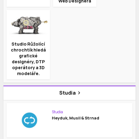
Web Designera
Studio Růžolící
chrochtík hledá
grafické
designéry, DTP
operátory a 3D
modeláře.
Studia
Studia
Heyduk, Musil & Strnad