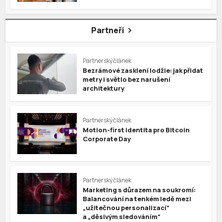
Partneři
Partnerský článek
Bezrámové zasklení lodžie: jak přidat
metry i světlo bez narušení
architektury
Partnerský článek
Motion-first identita pro Bitcoin
Corporate Day
Partnerský článek
Marketing s důrazem na soukromí:
Balancování na tenkém ledě mezi
„užitečnou personalizací“
a „děsivým sledováním“