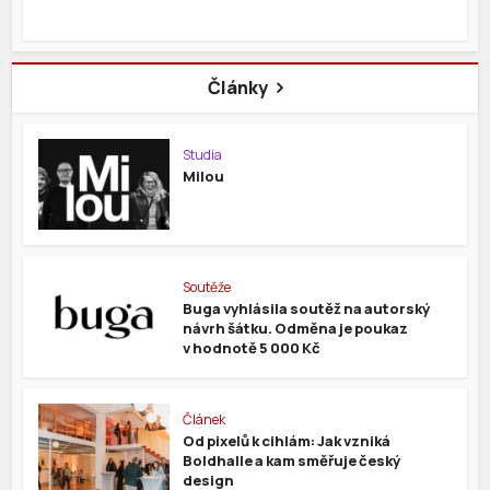
Články
Studia
Milou
Soutěže
Buga vyhlásila soutěž na autorský
návrh šátku. Odměna je poukaz
v hodnotě 5 000 Kč
Článek
Od pixelů k cihlám: Jak vzniká
Boldhalle a kam směřuje český
design