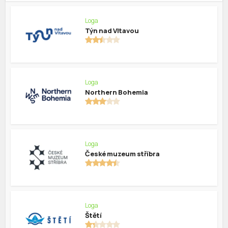
Loga
Týn nad Vltavou
Loga
Northern Bohemia
Loga
České muzeum stříbra
Loga
Štětí