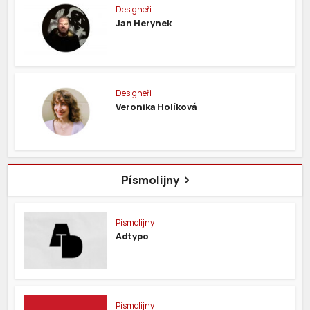
Designeři
Jan Herynek
Designeři
Veronika Holíková
Písmolijny
Písmolijny
Adtypo
Písmolijny