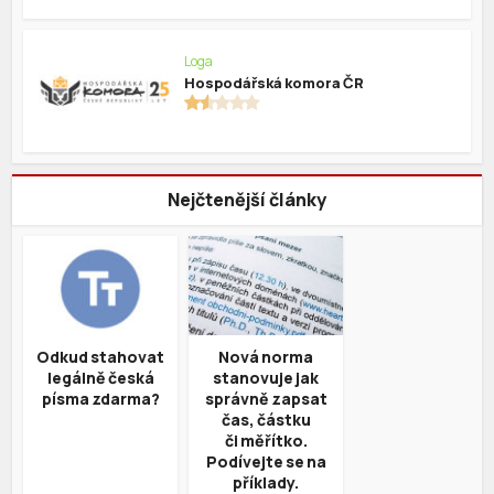
Loga
Hospodářská komora ČR
Nejčtenější články
Odkud stahovat
Nová norma
legálně česká
stanovuje jak
písma zdarma?
správně zapsat
čas, částku
či měřítko.
Podívejte se na
příklady.