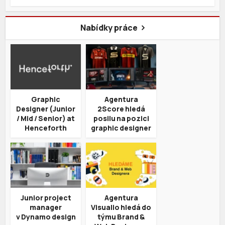
Nabídky práce
Graphic
Agentura
Designer (Junior
2Score hledá
/ Mid / Senior) at
posilu na pozici
Henceforth
graphic designer
Junior project
Agentura
manager
Visualio hledá do
v Dynamo design
týmu Brand &