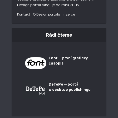
Design portál funguje od roku 2005.
Kontakt
O Design portálu
Inzerce
Rádi čteme
Font — první grafický
časopis
DeTePe — portál
o desktop publishingu