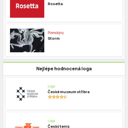
Rosetta
Písmolijny
Storm
Nejlépe hodnocená loga
Loga
České muzeum stříbra
Loga
Český tenis