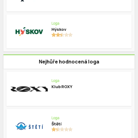
Loga
Hýskov
Nejhůře hodnocená loga
Loga
Klub ROXY
Loga
Štětí