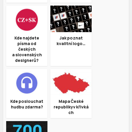
Kde najdete
Jak poznat
písma od
kvalitní logo…
českých
a slovenských
designerů?
Kde poslouchat
Mapa České
hudbu zdarma?
republikyv křivká
ch