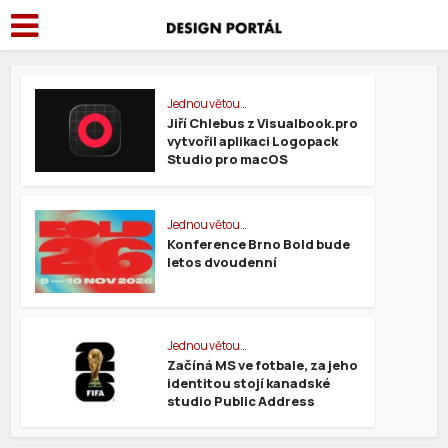
Jednou větou…
Jiří Chlebus z Visualbook.pro
vytvořil aplikaci Logopack
Studio pro macOS
Jednou větou…
Konference Brno Bold bude
letos dvoudenní
Jednou větou…
Začíná MS ve fotbale, za jeho
identitou stojí kanadské
studio Public Address