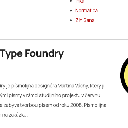
Inka
Normatica
Zin Sans
 Type Foundry
y je písmolijna designéra Martina Váchy, který ji
skými písmy v rámci studijního projektu v červnu
se zabývá tvorbou písem od roku 2008. Písmolijna
m na zakázku.