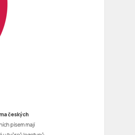
ísma českých
ních písem mají
é u tvůrců logotypů.