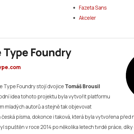
Fazeta Sans
Akceler
e Type Foundry
ype.com
e Type Foundry stojí dvojice
Tomáš Brousil
odní idea tohoto projektu byla vytvořit platformu
em mladých autorů a stejně tak objevovat
á česká písma, dokonce i taková, která byla vytvořena před 
byl spuštěn v roce 2014 po několika letech tvrdé práce, dík