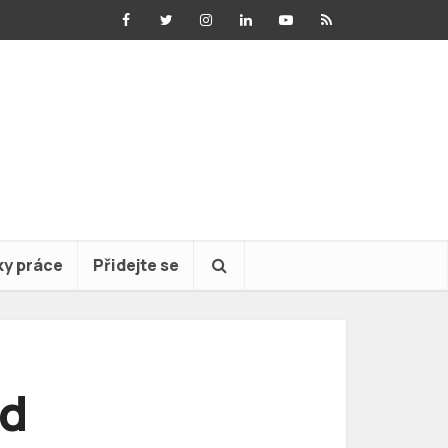
ky práce
Přidejte se
od