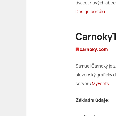
dvacet nových abece
Design portálu
.
Carnoky
carnoky.com
Samuel Čarnoký je z
slovenský grafický d
serveru
MyFonts
.
Základní údaje: