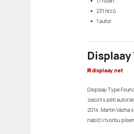
17 rodin
231 řezů
1 autor
Displaay
displaay.net
Displaay Type Foundr
založil s pěti autor
2014. Martin Vácha 
nabízí i tvorbu píse