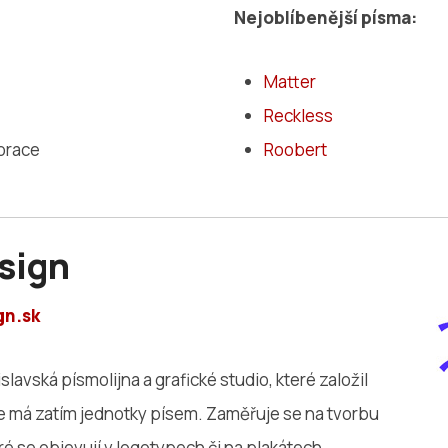
Nejoblíbenější písma:
Matter
Reckless
borace
Roobert
sign
gn.sk
slavská písmolijna a grafické studio, které založil
ce má zatím jednotky písem. Zaměřuje se na tvorbu
eré se objevují v logotypech či na plakátech.