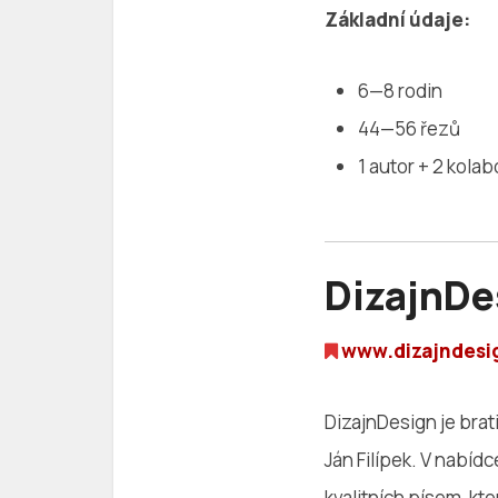
Základní údaje:
6—8 rodin
44—56 řezů
1 autor + 2 kola
DizajnDe
www.dizajndesi
DizajnDesign je brati
Ján Filípek. V nabíd
kvalitních písem, kt