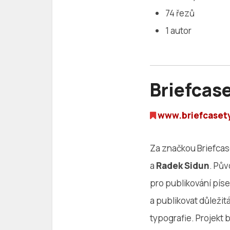
74 řezů
1 autor
Briefcas
www.briefcaset
Za značkou Briefcas
a
Radek Sidun
. Pův
pro publikování pís
a publikovat důležit
typografie. Projekt 