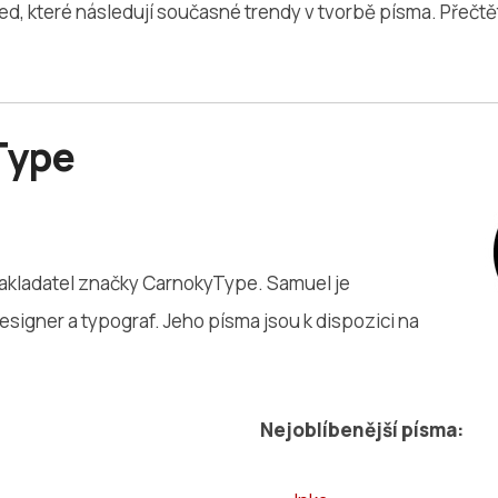
d, které následují současné trendy v tvorbě písma. Přečtět
Type
akladatel značky CarnokyType. Samuel je
esigner a typograf. Jeho písma jsou k dispozici na
Nejoblíbenější písma: