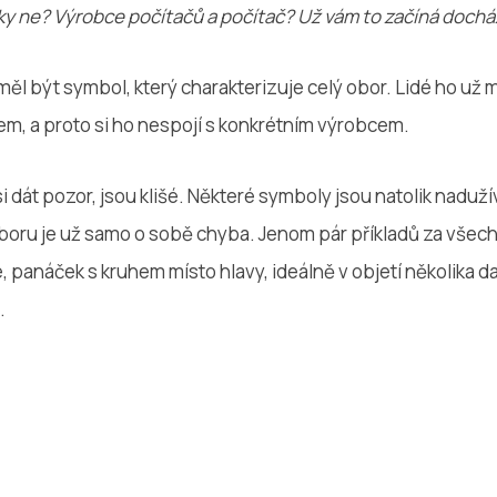
aky ne? Výrobce počítačů a počítač? Už vám to začíná dochá
měl být symbol, který charakterizuje celý obor. Lidé ho už 
m, a proto si ho nespojí s konkrétním výrobcem.
 si dát pozor, jsou klišé. Některé symboly jsou natolik naduží
 oboru je už samo o sobě chyba. Jenom pár příkladů za všec
e, panáček s kruhem místo hlavy, ideálně v objetí několika d
.