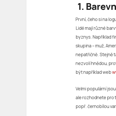
1. Barev
První, čeho si na log
Lidé mají různé bar
byznys. Například fi
skupina – muž, Amer
nepatřičně. Stejně 
nezvolí hnědou, pr
být například web
w
Velmi populární jso
ale rozhodnete pro t
popř. černobílou var