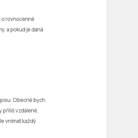
de o rovnocenné
my, a pokud je daná
nápisu. Obecně bych
 příliš vzdálené.
ale vnímat každý