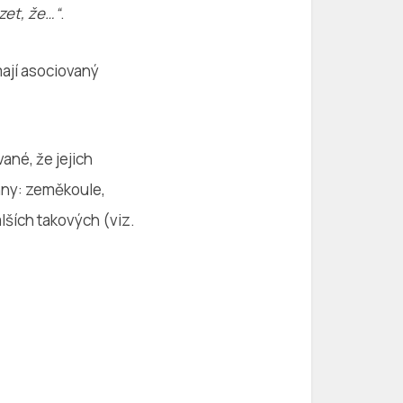
zet, že…“
.
mají asociovaný
vané, že jejich
hny: zeměkoule,
alších takových (viz.