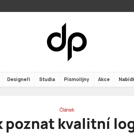
Designeři
Studia
Písmolijny
Akce
Nabíd
Článek
k poznat kvalitní lo