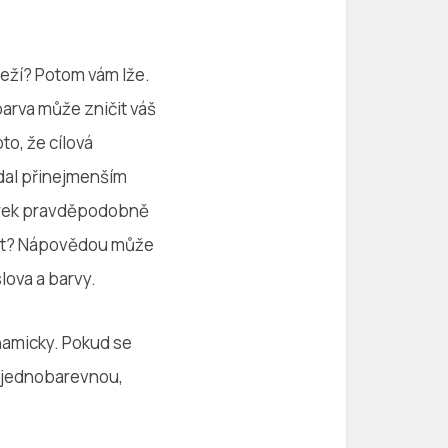
áleží? Potom vám lže.
arva může zničit váš
to, že cílová
dal přinejmenším
těrek pravděpodobně
lit? Nápovědou může
slova a barvy.
namicky. Pokud se
ět jednobarevnou,