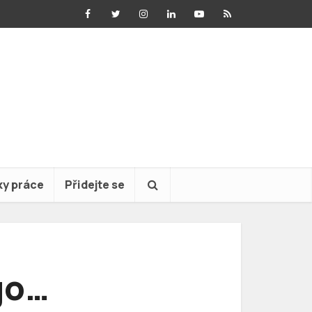
ky práce
Přidejte se
go…