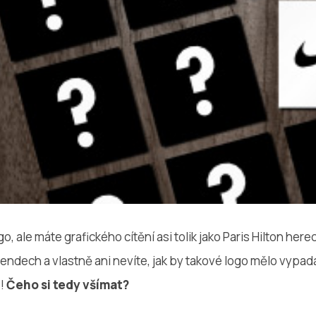
, ale máte grafického cítění asi tolik jako Paris Hilton her
rendech a vlastně ani nevíte, jak by takové logo mělo vypad
s!
Čeho si tedy všímat?