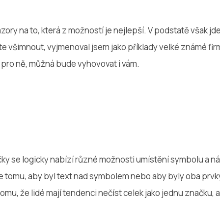
zory na to, která z možností je nejlepší. V podstatě však j
ete všimnout, vyjmenoval jsem jako příklady velké známé fir
pro ně, můžná bude vyhovovat i vám.
y se logicky nabízí různé možnosti umístění symbolu a 
e tomu, aby byl text nad symbolem nebo aby byly oba prvky
omu, že lidé mají tendenci nečíst celek jako jednu značku, 