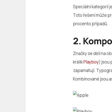
Speciální kategorií j
Toto řešení může pr
procento případů.
2. Kompo
Značky se dělí na o
králík
Playboy
) jsou
zapamatují. Typogra
Kombinované jsou asi