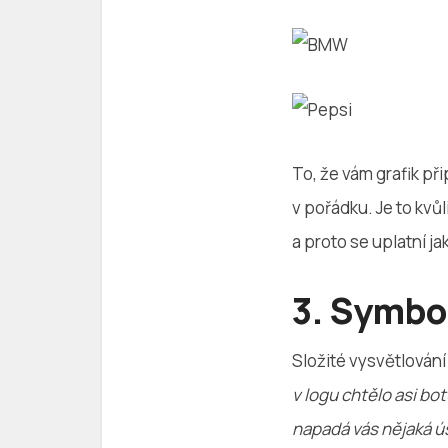
To, že vám grafik př
v pořádku. Je to kvů
a proto se uplatní jak
3. Symbo
Složité vysvětlování
v logu chtělo asi bo
napadá vás nějaká ú