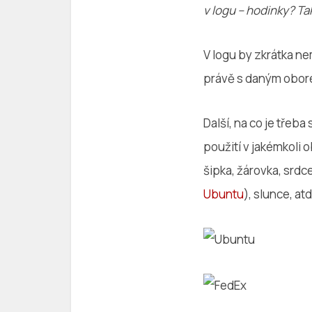
v logu – hodinky? T
V logu by zkrátka ne
právě s daným obore
Další, na co je třeba
použití v jakémkoli
šipka, žárovka, srdc
Ubuntu
), slunce, atd