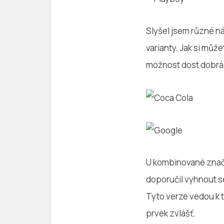
Slyšel jsem různé ná
varianty. Jak si můž
možnost dost dobrá 
U kombinované značk
doporučil vyhnout s
Tyto verze vedou k t
prvek zvlášť.