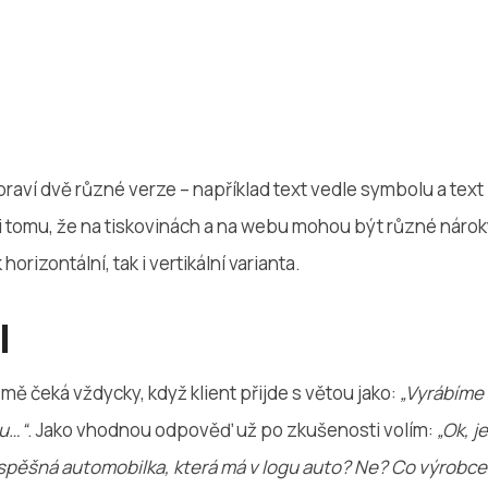
ipraví dvě různé verze – například text vedle symbolu a tex
li tomu, že na tiskovinách a na webu mohou být různé náro
 horizontální, tak i vertikální varianta.
l
 mě čeká vždycky, když klient přijde s větou jako:
„Vyrábíme 
tu…“
. Jako vhodnou odpověď už po zkušenosti volím:
„Ok, j
spěšná automobilka, která má v logu auto? Ne? Co výrobce