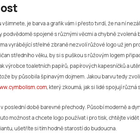
nost
u všimnete, je barva a grafik vám i přesto tvrdí, že na ní nez
vy podvědomě spojené s různými věcmi a chybně zvolená b
rma vyrábějící střelné zbraně nezvolí růžové logo už jen pro
ičan středního věku, by si s puškou s růžovým logem připa
tak výrobce toaletních papírů, papírových kapesníčků a u
otože by působila špinavým dojmem. Jakou barvu tedy zvo
ww.cymbolism.com
, který zkoumá, jak si lidé spojují různá 
u v poslední době barevné přechody. Působí moderně a dy
uto možnost a chcete logo používat i pro tisk, chtějte vid
iantu, ušetříte si tím hodně starostí do budoucna.