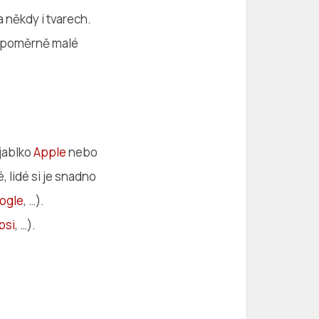
a někdy i tvarech.
ro poměrně malé
jablko
Apple
nebo
 lidé si je snadno
ogle
, …).
psi
, …).