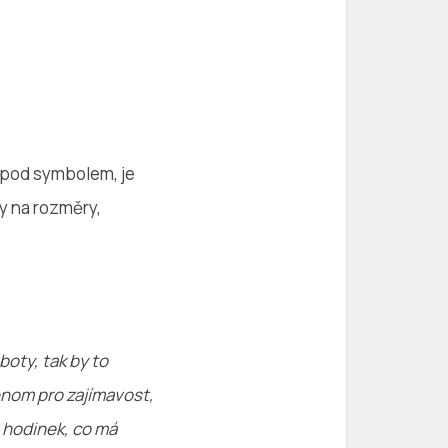
t pod symbolem, je
ky na rozměry,
boty, tak by to
enom pro zajímavost,
 hodinek, co má