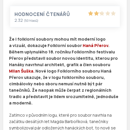
HODNOCENÍ ČTENÁŘŮ
2.32
(
50
hlasů)
Že i folklorní soubory mohou mít moderní logo
a vizuál, dokazuje Folklorní soubor
Haná Přerov
.
Během uplynulého 18. ročníku Folklorního festivalu
Přerov představil soubor novou identitu, kterou pro
Hanáky navrhnul architekt, grafik a člen souboru
Milan Šuška
.
Nové logo Folklorního souboru Haná
Přerov ukazuje, že v logu folklorního souboru,
cimbálovky nebo sboru nemusí nutně být pár
tanečníků. Že naopak může čerpat z regionálních
tradic a představit je lidem srozumitelně, jednoduše
a moderně.
Zatímco v původním logu, které pro soubor navrhla na
začátku desátých let Magda Barboříková, tanečníky
symbolizoval pár odložených hanáckých bot, to nové se