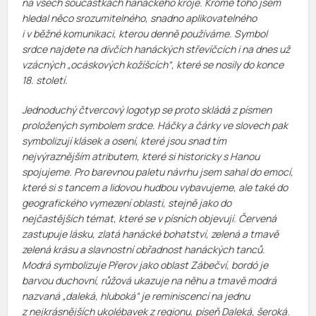
na všech součástkách hanáckého kroje. Kromě toho jsem
hledal něco srozumitelného, snadno aplikovatelného
i v běžné komunikaci, kterou denně používáme. Symbol
srdce najdete na dívčích hanáckých střevíčcích i na dnes už
vzácných „ocáskových kožíšcích“, které se nosily do konce
18. století.
Jednoduchý čtvercový logotyp se proto skládá z písmen
proložených symbolem srdce. Háčky a čárky ve slovech pak
symbolizují klásek a osení, které jsou snad tím
nejvýraznějším atributem, které si historicky s Hanou
spojujeme. Pro barevnou paletu návrhu jsem sahal do emocí,
které si s tancem a lidovou hudbou vybavujeme, ale také do
geografického vymezení oblasti, stejně jako do
nejčastějších témat, které se v písních objevují. Červená
zastupuje lásku, zlatá hanácké bohatství, zelená a tmavě
zelená krásu a slavnostní obřadnost hanáckých tanců.
Modrá symbolizuje Přerov jako oblast Zábečví, bordó je
barvou duchovní, růžová ukazuje na něhu a tmavě modrá
nazvaná „daleká, hluboká“ je reminiscencí na jednu
z nejkrásnějších ukolébavek z regionu, píseň Daleká, šeroká.