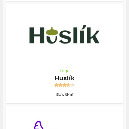
Loga
Huslík
Slow&Rat