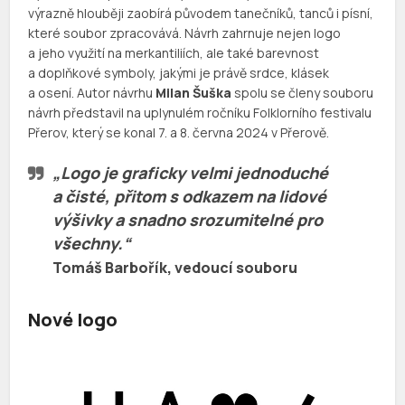
výrazně hlouběji zaobírá původem tanečníků, tanců i písní,
které soubor zpracovává. Návrh zahrnuje nejen logo
a jeho využití na merkantiliích, ale také barevnost
a doplňkové symboly, jakými je právě srdce, klásek
a osení. Autor návrhu
Milan Šuška
spolu se členy souboru
návrh představil na uplynulém ročníku Folklorního festivalu
Přerov, který se konal 7. a 8. června 2024 v Přerově.
„Logo je graficky velmi jednoduché
a čisté, přitom s odkazem na lidové
výšivky a snadno srozumitelné pro
všechny.“
Tomáš Barbořík
, vedoucí souboru
Nové logo