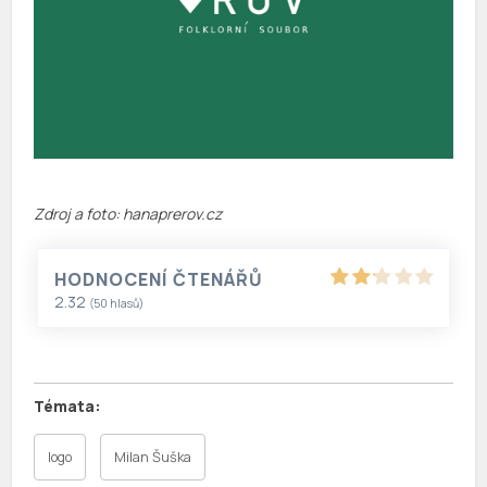
Zdroj a foto: hanaprerov.cz
HODNOCENÍ ČTENÁŘŮ
2.32
(
50
hlasů)
logo
Milan Šuška