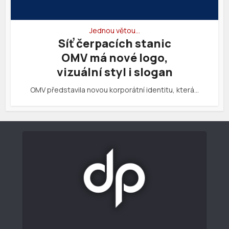
Jednou větou…
Síť čerpacích stanic
OMV má nové logo,
vizuální styl i slogan
OMV představila novou korporátní identitu, která…