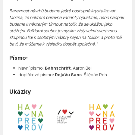
Barevnost návrhů budeme ještě postupně krystalizovat.
Možná, že některé barevné varianty opustíme, nebo naopak
budeme k některým tíhnout natolik, že se ukážou jako
stěžejní. Folklorní soubor je myslím vždy velmi svéráznou
skupinou lidí s osobitými názory nejen na folklor, a proto mě
baví, že můžeme k výsledku dospět společně.“
Písmo:
hlavní písmo:
Bahnschrift
, Aaron Bell
doplňkové písmo:
DejaVu Sans
, Štěpán Roh
Ukázky