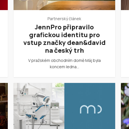
Partnerský článek
JennPro připravilo
grafickou identitu pro
vstup značky dean&david
na český trh
V pražském obchodním domě Máj byla
koncem ledna…