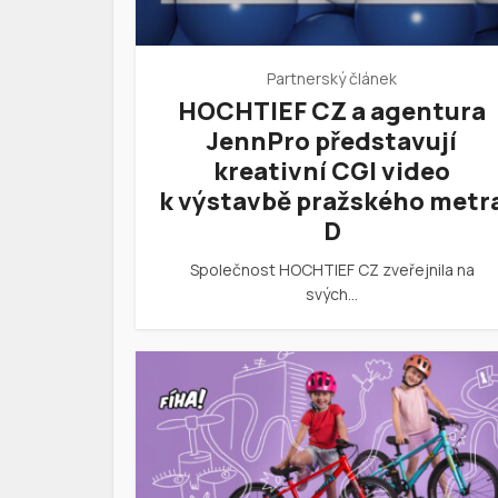
Partnerský článek
HOCHTIEF CZ a agentura
JennPro představují
kreativní CGI video
k výstavbě pražského metr
D
Společnost HOCHTIEF CZ zveřejnila na
svých…