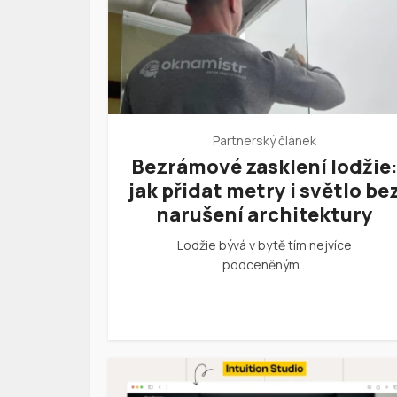
Partnerský článek
Bezrámové zasklení lodžie
jak přidat metry i světlo be
narušení architektury
Lodžie bývá v bytě tím nejvíce
podceněným…