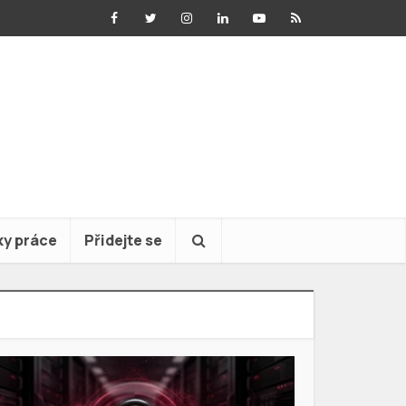
ky práce
Přidejte se