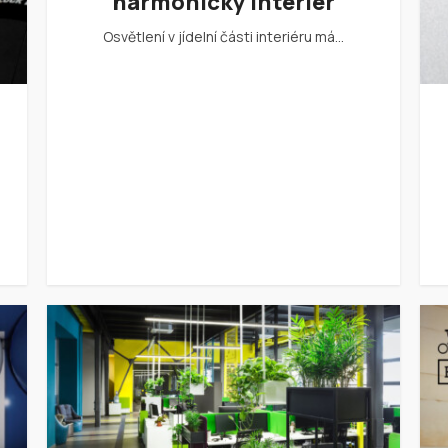
harmonický interiér
Osvětlení v jídelní části interiéru má…
,