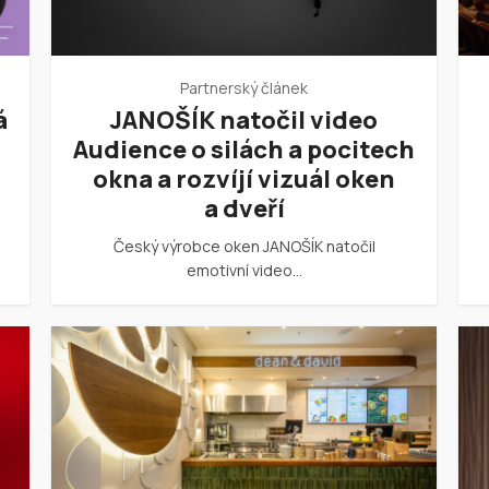
Partnerský článek
á
JANOŠÍK natočil video
Audience o silách a pocitech
okna a rozvíjí vizuál oken
a dveří
Český výrobce oken JANOŠÍK natočil
emotivní video…