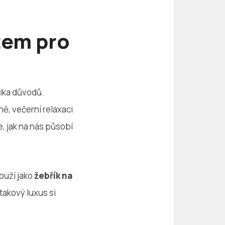
tem pro
lika důvodů.
ně, večerní relaxaci
, jak na nás působí
ouží jako
žebřík na
takový luxus si