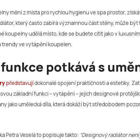
lny mění z místa pro rychlou hygienu ve spa prostor, získá
diátor, který často zabírá významnou část stěny, může být 
é koupelny udělá místo, kde se budete cítit jako v luxusní
a trendy ve vytápění koupelen.
 funkce potkává s umě
ry
představují
dokonalé spojení praktičnosti a estetiky. Za
 svou základní funkci – vytápění – jejich designové protěj
ny jako umělecká díla, která dokáží být středobodem pozor
ka Petra Veselá to popisuje takto:
“Designový radiátor není 