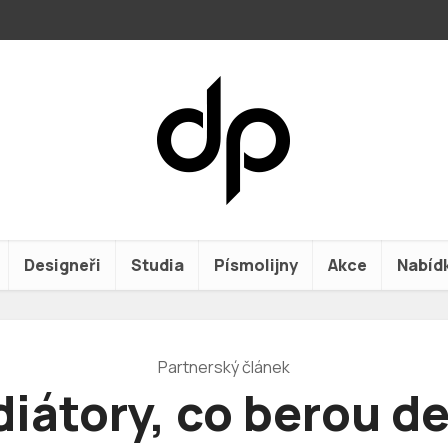
Designeři
Studia
Písmolijny
Akce
Nabíd
Partnerský článek
iátory, co berou d