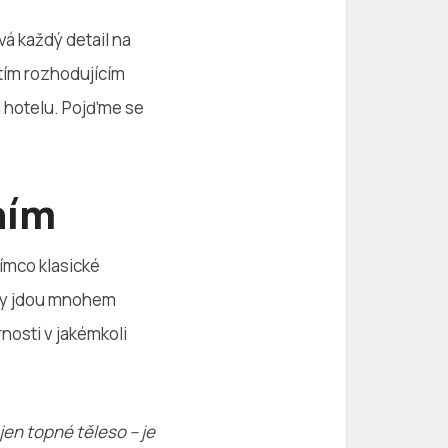
vá každý detail na
tím rozhodujícím
m hotelu. Pojďme se
ním
tímco klasické
šky jdou mnohem
nosti v jakémkoli
jen topné těleso – je