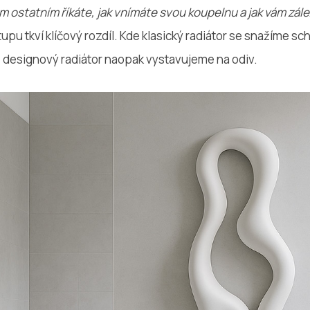
m ostatním říkáte, jak vnímáte svou koupelnu a jak vám zále
tupu tkví klíčový rozdíl. Kde klasický radiátor se snažíme 
 designový radiátor naopak vystavujeme na odiv.