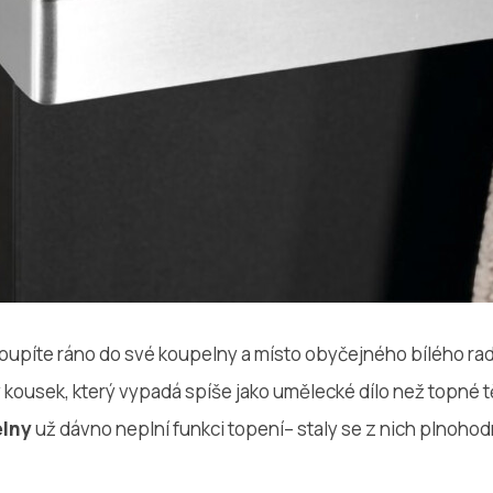
toupíte ráno do své koupelny a místo obyčejného bílého radi
 kousek, který vypadá spíše jako umělecké dílo než topné 
elny
už dávno neplní funkci topení– staly se z nich plnoh