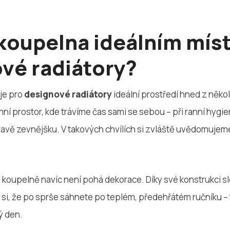
 koupelna ideálním mís
vé radiátory?
je pro
designové radiátory
ideální prostředí hned z něko
mní prostor, kde trávíme čas sami se sebou – při ranní hygie
ravě zevnějšku. V takových chvílích si zvláště uvědomujeme
 koupelně navíc není pohá dekorace. Díky své konstrukci sl
 si, že po sprše sáhnete po teplém, předehřátém ručníku – 
ý den.