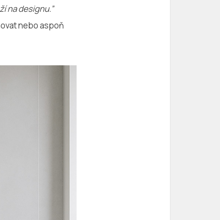
ží na designu.”
schovat nebo aspoň