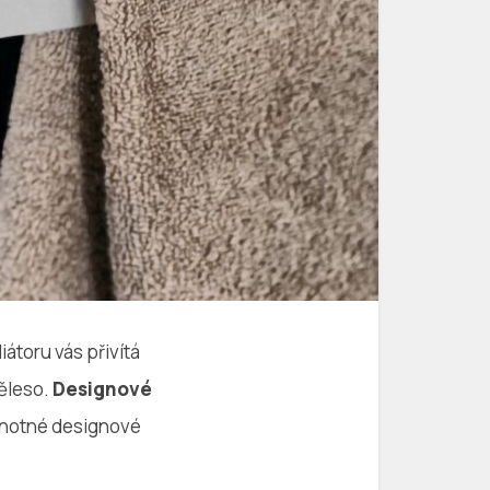
átoru vás přivítá
těleso.
Designové
odnotné designové