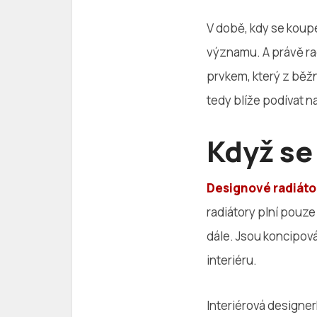
V době, kdy se koupe
významu. A právě ra
prvkem, který z běžn
tedy blíže podívat n
Když se
Designové radiáto
radiátory plní pouze
dále. Jsou koncipová
interiéru.
Interiérová designer