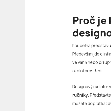
Proč je
designo
Koupelna představu
Především jde o inti
ve vaně nebo při úp
okolní prostředí.
Designový radiátor v
ručníky
. Představte
můžete dopřát každ