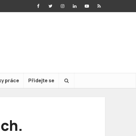
ky práce
Přidejte se
ech.