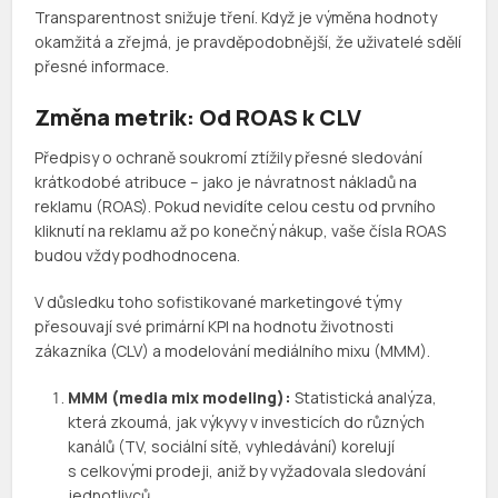
Transparentnost snižuje tření. Když je výměna hodnoty
okamžitá a zřejmá, je pravděpodobnější, že uživatelé sdělí
přesné informace.
Změna metrik: Od ROAS k CLV
Předpisy o ochraně soukromí ztížily přesné sledování
krátkodobé atribuce – jako je návratnost nákladů na
reklamu (ROAS). Pokud nevidíte celou cestu od prvního
kliknutí na reklamu až po konečný nákup, vaše čísla ROAS
budou vždy podhodnocena.
V důsledku toho sofistikované marketingové týmy
přesouvají své primární KPI na hodnotu životnosti
zákazníka (CLV) a modelování mediálního mixu (MMM).
MMM (media mix modeling):
Statistická analýza,
která zkoumá, jak výkyvy v investicích do různých
kanálů (TV, sociální sítě, vyhledávání) korelují
s celkovými prodeji, aniž by vyžadovala sledování
jednotlivců.