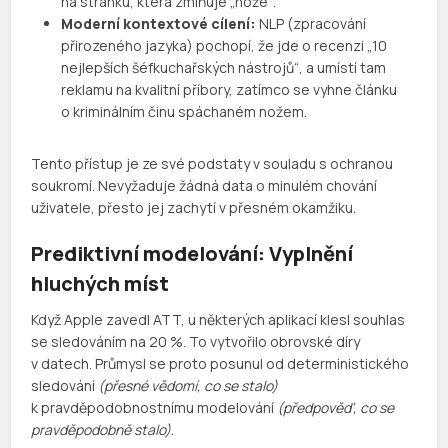
na stránku, která zmiňuje „nože“.
Moderní kontextové cílení:
NLP (zpracování
přirozeného jazyka) pochopí, že jde o recenzi „10
nejlepších šéfkuchařských nástrojů“, a umístí tam
reklamu na kvalitní příbory, zatímco se vyhne článku
o kriminálním činu spáchaném nožem.
Tento přístup je ze své podstaty v souladu s ochranou
soukromí. Nevyžaduje žádná data o minulém chování
uživatele, přesto jej zachytí v přesném okamžiku.
Prediktivní modelování: Vyplnění
hluchých míst
Když Apple zavedl ATT, u některých aplikací klesl souhlas
se sledováním na 20 %. To vytvořilo obrovské díry
v datech. Průmysl se proto posunul od deterministického
sledování
(přesné vědomí, co se stalo)
k pravděpodobnostnímu modelování
(předpověď, co se
pravděpodobně stalo)
.