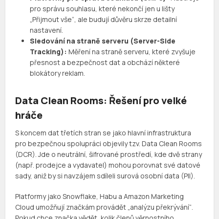
pro správu souhlasu, které nekončí jen u lišty
„Přijmout vše“, ale budují důvěru skrze detailní
nastavení.
Sledování na straně serveru (Server-Side
Tracking):
Měření na straně serveru, které zvyšuje
přesnost a bezpečnost dat a obchází některé
blokátory reklam.
Data Clean Rooms: Řešení pro velké
hráče
S koncem dat třetích stran se jako hlavní infrastruktura
pro bezpečnou spolupráci objevily tzv. Data Clean Rooms
(DCR). Jde o neutrální, šifrované prostředí, kde dvě strany
(např. prodejce a vydavatel) mohou porovnat své datové
sady, aniž by si navzájem sdíleli surová osobní data (PII).
Platformy jako Snowflake, Habu a Amazon Marketing
Cloud umožňují značkám provádět „analýzu překrývání“.
Pokud chce značka vědět, kolik členů věrnostního