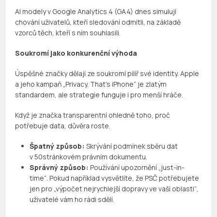
AI modely v Google Analytics 4 (GA4) dnes simulují
chování uživatelů, kteří sledování odmítli, na základě
vzorců těch, kteří s ním souhlasili.
Soukromí jako konkurenční výhoda
Úspěšné značky dělají ze soukromí pilíř své identity. Apple
a jeho kampaň „Privacy. That’s iPhone“ je zlatým
standardem, ale strategie funguje i pro menší hráče.
Když je značka transparentní ohledně toho, proč
potřebuje data, důvěra roste.
Špatný způsob:
Skrývání podmínek sběru dat
v 50stránkovém právním dokumentu.
Správný způsob:
Používání upozornění „just-in-
time“. Pokud například vysvětlíte, že PSČ potřebujete
jen pro „výpočet nejrychlejší dopravy ve vaší oblasti“,
uživatelé vám ho rádi sdělí.