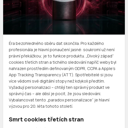
Éra bezohledného sběru dat skončila. Pro každého
profesionála je hlavní ponaučení jasné: soukromí už není
právní překážkou; je to funkce produktu. „Divoký západ“
cookies třetích stran a tichého sledování napříč weby byl
nahrazen prostředím definovaným GDPR, CCPA a Apple’s
App Tracking Transparency (ATT). Spotřebitelé si jsou
více vědomi své digitální stopy než kdykoli předtím.
Vyžadují personalizaci – chtějí ten správný produkt ve
správný čas – ale děsí je pocit, že jsou sledováni.
Vybalancovat tento „paradox personalizace“ je hlavní
výzvou pro 20. léta tohoto století.
Smrt cookies třetích stran