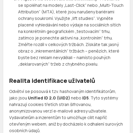
se spoléhat na modely „Last-Click“ nebo „Multi-Touch
Attribution“ (MTA), které jsou narušeny bariérami
ochrany soukromí. Využijte „lift studies“. Vypněte
placené vyhledávání nebo výdaje na sociálních sítích
na konkrétním geografickém „testovacím“ trhu,
zatímco je ponechte aktivní na „kontrolním“ trhu.
Změřte rozdíl v celkových tržbách. Získáte tak jasný
obraz o „inkrementálních“ tržbách – penězích, které
byste bez reklam nevydělali – namísto pouhých
„deklarovaných“ tržeb z chybného pixelu.
Realita identifikace uživatelů
Odvětví se posouvá k tzv. hashovaným identifikátorům,
jako jsou
Unified ID 2.0 (UID2)
nebo
ID5
. Tyto systémy
nahrazují cookies třetích stran šifrovanou,
anonymizovanou verzí e-mailové adresy uživatele.
Vydavatelům a inzerentům to umožňuje cílit napříč
otevřeným webem, aniž by docházelo k odhalení surových
osobních údajů.