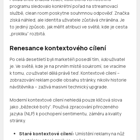
programu sledovalo konkrétní pořad na streamovací
službě, clean room poskytne souhrnnou odpověď. Značka
získá náhled, ale identita uživatele zůstává chráněna. Je
to jediný způsob, jak měřit atribuci ve světě, kde je cesta
„prokliku“ rozbitá.
Renesance kontextového cílení
Po celá desetiletí byli marketéři posedlí tím,
kdo
uživatel
je. Ve světě, kde je na prvním místě soukromí, se vracíme
k tomu,
co
uživatel dělá právě teď. Kontextové cílení –
zobrazování reklam podle obsahu stránky, nikoliv historie
návštěvníka – zažívá masivní technický upgrade.
Moderní kontextové cílení nehledá pouze klíčová slova
jako „běžecké boty“. Používá zpracování přirozeného
jazyka (NLP) k pochopení sentimentu, záměru a kvality
stránky.
Staré kontextové cílení:
Umístění reklamy na nůž