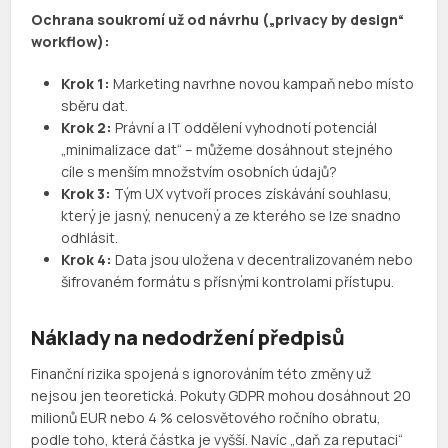
Ochrana soukromí už od návrhu („privacy by design“
workflow):
Krok 1:
Marketing navrhne novou kampaň nebo místo
sběru dat.
Krok 2:
Právní a IT oddělení vyhodnotí potenciál
„minimalizace dat“ – můžeme dosáhnout stejného
cíle s menším množstvím osobních údajů?
Krok 3:
Tým UX vytvoří proces získávání souhlasu,
který je jasný, nenucený a ze kterého se lze snadno
odhlásit.
Krok 4:
Data jsou uložena v decentralizovaném nebo
šifrovaném formátu s přísnými kontrolami přístupu.
Náklady na nedodržení předpisů
Finanční rizika spojená s ignorováním této změny už
nejsou jen teoretická. Pokuty GDPR mohou dosáhnout 20
milionů EUR nebo 4 % celosvětového ročního obratu,
podle toho, která částka je vyšší. Navíc „daň za reputaci“