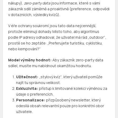
nákupy),
zero-party data
jsou informace, které s vámi
zákazník sdílí záměrně a proaktivně (preference, odpovědi
v dotaznících, výsledky kvízů).
V éře ochrany soukromí jsou tato data nejcennější,
protože eliminují dohady. Místo toho, aby algoritmus
podle IP adresy odhadoval, že uživatel má rád „outdoor“,
prostě se ho zeptáte: „Preferujete turistiku, cyklistiku,
nebo kempování?“
Model výměny hodnot:
Aby zákazník zero-party data
sdílel, musíte mu nabídnout okamžitou hodnotu.
Užitečnost:
„stylový kvíz“, který uživateli pomůže
najít tu správnou velikost.
Exkluzivita:
přístup k limitované kolekci výměnou za
údaje o preferencích.
Personalizace:
přizpůsobený newsletter, který
odesílá obsah relevantní pouze pro konkrétní obor
uživatele.