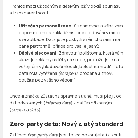
Hranice mezi užitečným a děsivým leží v bodě souhlasu
a transparentnosti.
Užitečná personalizace:
Streamovací služba vám
doporučí film na základě historie sledování v rámci
své aplikace. Data jste poskytli svým chováním na
dané platformě; přínos pro vás je jasný.
Děsivé sledování:
Zdravotní pojišťovna, která vám
ukazuje reklamy na léky na srdce, protože jste na
veřejném vyhledávači hledali „bolest na hrudi“. Tato
data byla vytěžena
(scraped)
, prodána a znovu
použita bez vašeho vědomí.
Chce-li značka zůstat na správné straně, musí přejít od
dat odvozených (
inferred data
) k datům přiznaným
(
declared data
).
Zero-party data: Nový zlatý standard
Zatímco
first-party data
jsou to, co pozorujete (kliknutí,