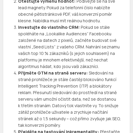
Otestujte výměnu hodnot:
Podívejte se na své
lead magnety. Pokud za telefonní číslo nabízíte
obecné pětistránkové PDF, váš konverzní poměr
klesne. Nabídka musí mít reálnou hodnotu.
Investujte do vlastního CRM:
Pokud se stále
spoléháte na „Lookalike Audiences“ Facebooku
založené na datech z pixelů, začněte budovat své
vlastní „Seed Lists“ z vašeho CRM. Nahrání seznamu
vašich top 10 % zákazníků (s jejich souhlasem) na
platformu je mnohem efektivnější, než nechat
algoritmus hádat, kdo jsou vaši zákazníci.
Přijměte GTM na straně serveru:
Sledování na
straně prohlížeče je stále častěji blokováno funkcí
Intelligent Tracking Prevention (ITP) a blokátory
reklam. Přesunutí sledování do prostředí na straně
serveru vám umožní očistit data, než se dostanou
k třetím stranám. Datový tok vlastníte vy. To snižuje
zátěž prohlížeče uživatele a zrychluje načítání
stránek až o 1,5 sekundy – což přímo zvyšuje jak SEO,
tak konverzní poměry.
Přejděte na testování inkrementality:
Přestaňte