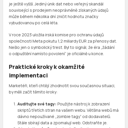
je ještě vyšší. Jediný únik dat nebo veřejný skandál
související s prodejem neoprávněně získaných údajů
může během několika dní zničit hodnotu značky
vybudovanou po celá léta.
V roce 2023 uložila irská komise pro ochranu údajů
společnosti Meta pokutu 1,2 miliardy EUR za přenosy dat.
Nešlo jen o symbolický trest. Byl to signál, že éra „žádání
o odpuštění namísto povolení“ je oficiálně u konce.
Praktické kroky k okamžité
implementaci
Marketéři, kteří chtějí zhodnotit svou současnou situaci,
by měli začít těmito kroky:
Auditujte své tagy:
Použijte nástroj k zobrazení
skriptů třetích stran na vašem webu. Většina webů má
dávno nepoužívané „zombie tagy“ od dodavatelů.
Stále sbírají data a zpomalují web. Odstraňte je.