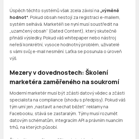
Úspěch těchto systémů však zcela závisí na
„výměně
hodnot“
. Pokud obsah nestojí za registraci e-mailem,
systém selhává. Marketéři se nyní musí soustředit na
„uzamčený obsah“ (Gated Content), který skutečně
přináší výsledky. Pokud váš whitepaper nebo nástroj
neřeší konkrétní, vysoce hodnotný problém, uživatelé
s vámi svůj e-mail nesmění. Laťka se posunula o úroveň
výš.
Mezery v dovednostech: Školení
marketéra zaměřeného na soukromí
Moderní marketér musí být zčásti datový vědec a zčásti
specialista na compliance (shodu s předpisy). Pokud váš
tým umí jen „nastavit a nechat běžet“ reklamy na
Facebooku, stává se zastaralým. Týmy musí rozumět
datovým schématům, integracím API a právním nuancím
trhů, na kterých působí.