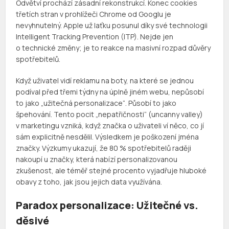
Odvětví prochází zásadní rekonstrukcí. Konec cookies
třetích stran v prohlížeči Chrome od Googlu je
nevyhnutelný. Apple už laťku posunul díky své technologii
Intelligent Tracking Prevention (ITP). Nejde jen
o technické změny; je to reakce na masivní rozpad důvěry
spotřebitelů.
Když uživatel vidí reklamu na boty, na které se jednou
podíval před třemi týdny na úplně jiném webu, nepůsobí
to jako „užitečná personalizace“. Působí to jako
špehování. Tento pocit „nepatřičnosti“ (uncanny valley)
v marketingu vzniká, když značka o uživateli ví něco, co jí
sám explicitně nesdělil. Výsledkem je poškození jména
značky. Výzkumy ukazují, že 80 % spotřebitelů raději
nakoupí u značky, která nabízí personalizovanou
zkušenost, ale téměř stejné procento vyjadřuje hluboké
obavy z toho, jak jsou jejich data využívána.
Paradox personalizace: Užitečné vs.
děsivé