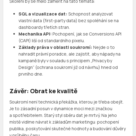
Školení by se mělo zaměřit na tato témata:
SQL a vizualizace dat:
Schopnost analyzovat
vlastní data (first-party data) bez spoléhání se na
dashboardy třetích stran.
Mechanika API:
Pochopení, jak se Conversions API
(CAPI) liší od standardního pixelu.
Základy práva v oblasti soukromí:
Nejde o to
nahradit právní poradce, ale zajistit, aby nápady na
kampaně byly v souladu s principem „Privacy by
Design“ (ochrana soukromí již od návrhu) hned od
prvního dne.
Závěr: Obrat ke kvalitě
Soukromí není technická překážka, kterou je třeba obejít.
Je to zásadní posun v dynamice moci mezi značkou
a spotřebitelem. Starý styl sběru dat je mrtvý. Na jeho
místě vidíme návrat k základům marketingu: pochopení
publika, poskytování skutečné hodnoty a budování důvěry
v průběhu času.