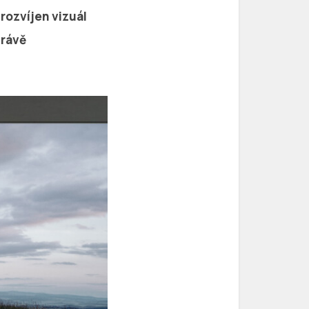
rozvíjen vizuál
právě