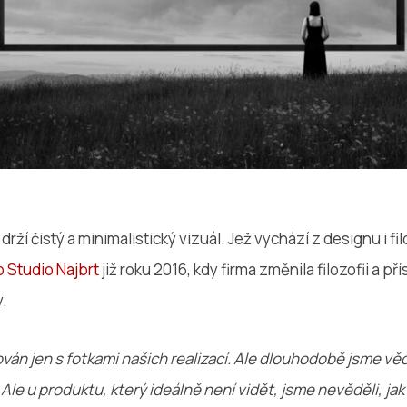
rží čistý a minimalistický vizuál. Jež vychází z designu i fil
o Studio Najbrt
již roku 2016, kdy firma změnila filozofii a př
y.
án jen s fotkami našich realizací. Ale dlouhodobě jsme vě
le u produktu, který ideálně není vidět, jsme nevěděli, jak 