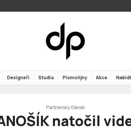
Designeři
Studia
Písmolijny
Akce
Nabíd
Partnerský článek
ANOŠÍK natočil vid