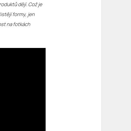
oduktů dějí. Což je
istějí formy, jen
ost na fotkách