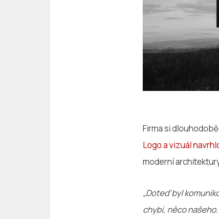
Firma si dlouhodobě d
Logo a vizuál navrhl
moderní architektur
„Doteď byl komunikov
chybí, něco našeho. A