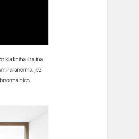
znikla kniha Krajina
nům Paranorma, jež
abnormálních