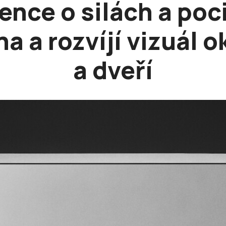
ence o silách a poc
a a rozvíjí vizuál 
a dveří