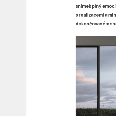
snímek plný emocí 
s realizacemi a mi
dokončovaném show