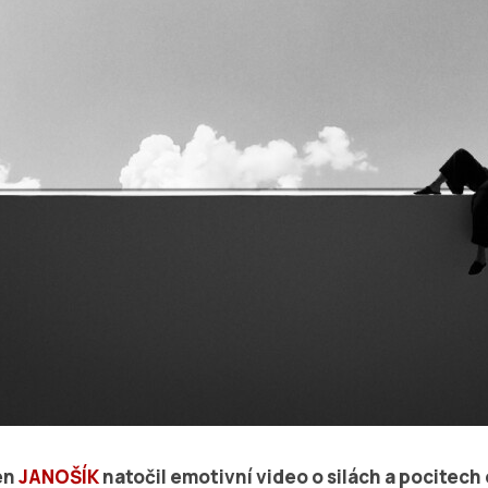
en
JANOŠÍK
natočil emotivní video o silách a pocitech