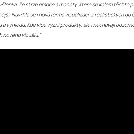
šlenka, že skrze emoce a monety, které se kolem těchto pr
jší. Navrhla se i nová forma vizualizací, z realistických do č
a výhledu. Kde více vyzní produkty, ale i nechávají pozorn
h nového vizuálu.“