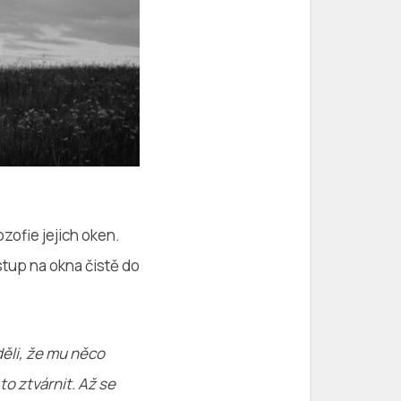
ozofie jejich oken.
ístup na okna čistě do
děli, že mu něco
to ztvárnit. Až se