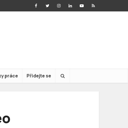
ky práce
Přidejte se
eo