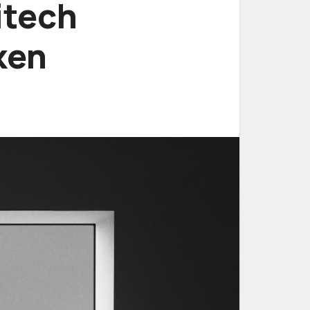
itech
oken