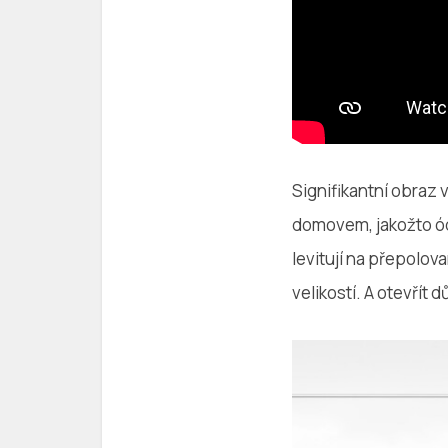
Signifikantní obraz 
domovem, jakožto óda
levitují na přepolo
velikostí. A otevřít