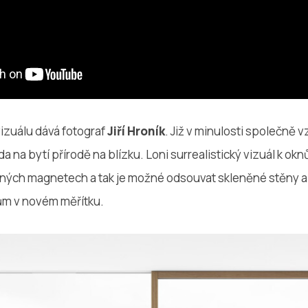
vizuálu dává fotograf
Jiří Hroník
. Již v minulosti společně v
 na bytí přírodě na blízku. Loni surrealistický vizuál k ok
vaných magnetech a tak je možné odsouvat skleněné stěny 
 dům v novém měřítku.