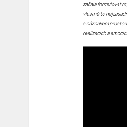
začala formulovat my
vlastně to nejzásadně
s náznakem prostoru 
realizacích a emocíc