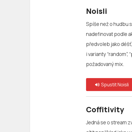
Noisli
Spíše než o hudbu se
nadefinovat podle akt
předvoleb jako déšť, vl
i varianty “random”, 
požadovaný mix.
Spustit Noisli
Coffitivity
Jedná se o stream z