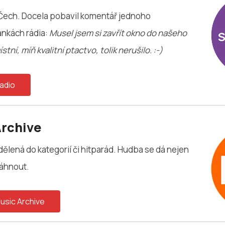
h Čech. Docela pobavil komentář jednoho
ánkách rádia:
Musel jsem si zavřít okno do našeho
tní, míň kvalitní ptactvo, tolik nerušilo. :-)
adio
Archive
ělená do kategorií či hitparád. Hudba se dá nejen
táhnout.
usic Archive