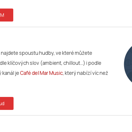
FM
 najdete spoustu hudby, ve které můžete
le klíčových slov (ambient, chillout…) i podle
ý kanál je
Café del Mar Music
, který nabízí víc než
ud