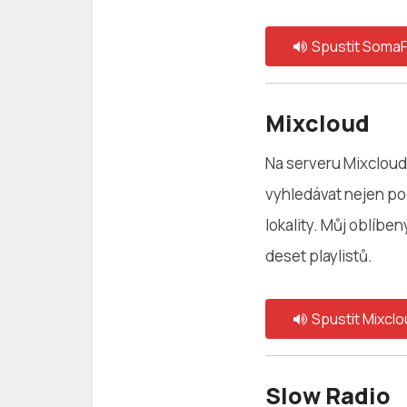
Spustit Soma
Mixcloud
Na serveru Mixcloud
vyhledávat nejen pod
lokality. Můj oblíben
deset playlistů.
Spustit Mixclo
Slow Radio