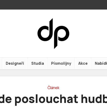
Designeři
Studia
Písmolijny
Akce
Nabíd
Článek
de poslouchat hud