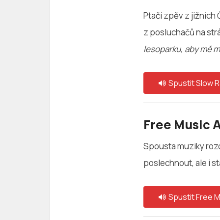
Ptačí zpěv z jižníc
z posluchačů na str
lesoparku, aby mě mís
Spustit Slow R
Free Music 
Spousta muziky rozd
poslechnout, ale i s
Spustit Free M