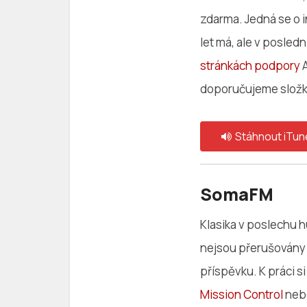
zdarma. Jedná se o i
let má, ale v posledn
stránkách podpory
A
doporučujeme složku
Stáhnout iTun
SomaFM
Klasika v poslechu 
nejsou přerušovány
příspěvku. K práci si
Mission Control
ne