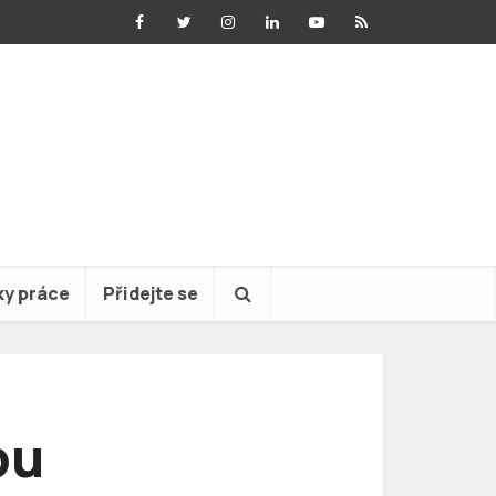
ky práce
Přidejte se
bu