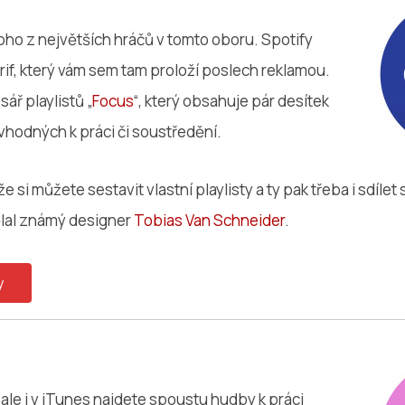
oho z největších hráčů v tomto oboru. Spotify
arif, který vám sem tam proloží poslech reklamou.
sář playlistů „
Focus
“, který obsahuje pár desítek
vhodných k práci či soustředění.
e si můžete sestavit vlastní playlisty a ty pak třeba i sdílet
ělal známý designer
Tobias Van Schneider
.
y
ale i v iTunes najdete spoustu hudby k práci