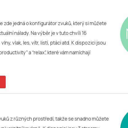
 zde jedná o konfigurátor zvuků, který si můžete
uální nálady. Na výběr je v tuto chvíli 16
ny, vlak, les, vítr, listí, ptáci atd. K dispozici jsou
“productivity” a “relax”, které vám namíchají
vuků z různých prostředí, takže se snadno můžete