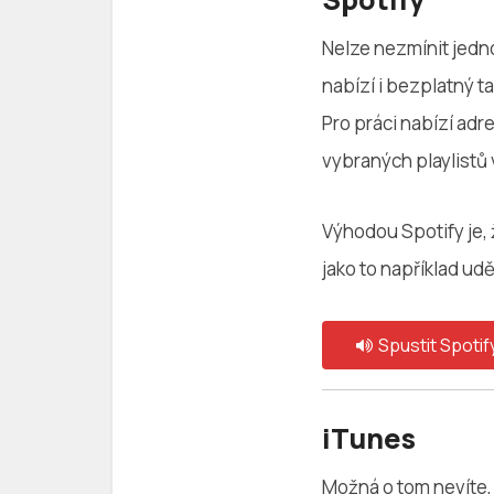
Nelze nezmínit jedn
nabízí i bezplatný t
Pro práci nabízí adre
vybraných playlistů 
Výhodou Spotify je, ž
jako to například ud
Spustit Spotif
iTunes
Možná o tom nevíte, 