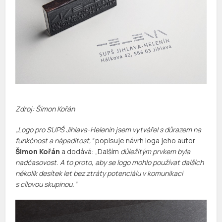
Zdroj: Šimon Kořán
„Logo pro SUPŠ Jihlava-Helenín jsem vytvářel s důrazem na
funkčnost a nápaditost,“
popisuje návrh loga jeho autor
Šimon Kořán
a dodává: „Dalším
důležitým prvkem byla
nadčasovost. A to proto, aby se logo mohlo používat dalších
několik desítek let bez ztráty potenciálu v komunikaci
s cílovou skupinou.“