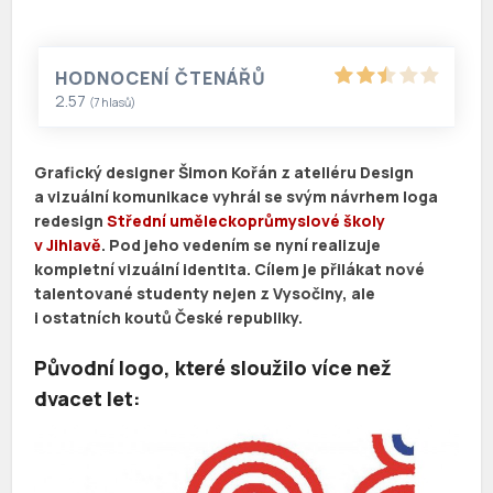
HODNOCENÍ ČTENÁŘŮ
2.57
(
7
hlasů)
Grafický designer Šimon Kořán z ateliéru Design
a vizuální komunikace vyhrál se svým návrhem loga
redesign
Střední uměleckoprůmyslové školy
v Jihlavě
. Pod jeho vedením se nyní realizuje
kompletní vizuální identita. Cílem je přilákat nové
talentované studenty nejen z Vysočiny, ale
i ostatních koutů České republiky.
Původní logo, které sloužilo více než
dvacet let: