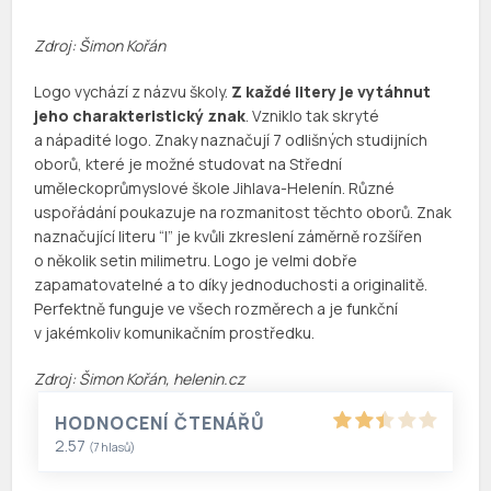
Zdroj: Šimon Kořán
Logo vychází z názvu školy.
Z každé litery je vytáhnut
jeho charakteristický znak
. Vzniklo tak skryté
a nápadité logo. Znaky naznačují 7 odlišných studijních
oborů, které je možné studovat na Střední
uměleckoprůmyslové škole Jihlava-Helenín. Různé
uspořádání poukazuje na rozmanitost těchto oborů. Znak
naznačující literu “I” je kvůli zkreslení záměrně rozšířen
o několik setin milimetru. Logo je velmi dobře
zapamatovatelné a to díky jednoduchosti a originalitě.
Perfektně funguje ve všech rozměrech a je funkční
v jakémkoliv komunikačním prostředku.
Zdroj: Šimon Kořán, helenin.cz
HODNOCENÍ ČTENÁŘŮ
2.57
(
7
hlasů)