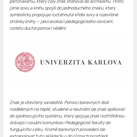
piktorialismu, který celý znak stahoval do archaismu. Proto
jsme sovu a knihu spojili do jednoduchého znaku, který
symbolicky propojuje roztáhnutá křídla sovy a rozevřené
stránky knihy — jako evokaci pedagogického osvícení,
rozletu ducha pomocí vědění.
Znak je otevřený variabilitě. Pomocí barevných škál
rozdělených na teplé, studené a neutrální lze znak aplikovat
do sjednocujícího systému, který spojuje jinak roztříštěnou
stávající vizuální komunikaci Pedagogické fakulty do
fungujícího celku. Kromě barevných provedení lze
extrapolovat tuto skládačku i do různých prostředí