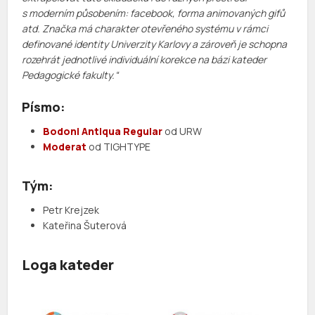
s moderním působením: facebook, forma animovaných gifů
atd. Značka má charakter otevřeného systému v rámci
definované identity Univerzity Karlovy a zároveň je schopna
rozehrát jednotlivé individuální korekce na bázi kateder
Pedagogické fakulty.
“
Písmo:
Bodoni Antiqua Regular
od URW
Moderat
od TIGHTYPE
Tým:
Petr Krejzek
Kateřina Šuterová
Loga kateder