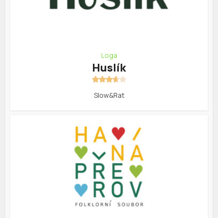
Loga
Huslík
Slow&Rat