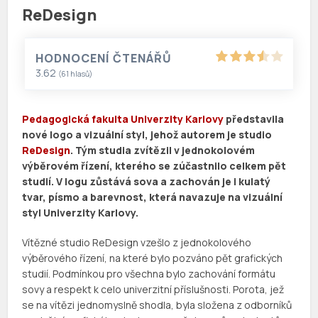
ReDesign
HODNOCENÍ ČTENÁŘŮ
3.62
(
61
hlasů)
Pedagogická fakulta Univerzity Karlovy
představila
nové logo a vizuální styl, jehož autorem je studio
ReDesign
. Tým studia zvítězil v jednokolovém
výběrovém řízení, kterého se zúčastnilo celkem pět
studií. V logu zůstává sova a zachován je i kulatý
tvar, písmo a barevnost, která navazuje na vizuální
styl Univerzity Karlovy.
Vítězné studio ReDesign vzešlo z jednokolového
výběrového řízení, na které bylo pozváno pět grafických
studií. Podmínkou pro všechna bylo zachování formátu
sovy a respekt k celo univerzitní příslušnosti. Porota, jež
se na vítězi jednomyslně shodla, byla složena z odborníků