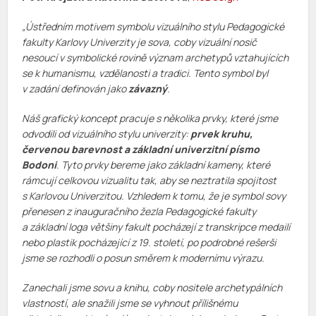
„Ústředním motivem symbolu vizuálního stylu Pedagogické
fakulty Karlovy Univerzity je sova, coby vizuální nosič
nesoucí v symbolické rovině význam archetypů vztahujících
se k humanismu, vzdělanosti a tradici. Tento symbol byl
v zadání definován jako
závazný
.
Náš grafický koncept pracuje s několika prvky, které jsme
odvodili od vizuálního stylu univerzity:
prvek kruhu,
červenou barevnost a základní univerzitní písmo
Bodoni
. Tyto prvky bereme jako základní kameny, které
rámcují celkovou vizualitu tak, aby se neztratila spojitost
s Karlovou Univerzitou. Vzhledem k tomu, že je symbol sovy
přenesen z inauguračního žezla Pedagogické fakulty
a základní loga většiny fakult pocházejí z transkripce medailí
nebo plastik pocházející z 19. století, po podrobné rešerši
jsme se rozhodli o posun směrem k modernímu výrazu.
Zanechali jsme sovu a knihu, coby nositele archetypálních
vlastností, ale snažili jsme se vyhnout přílišnému