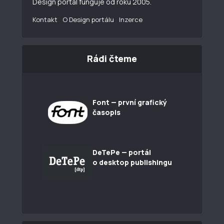
Design portál funguje od roku 2005.
Kontakt
O Design portálu
Inzerce
Rádi čteme
Font — první grafický
časopis
DeTePe — portál
o desktop publishingu