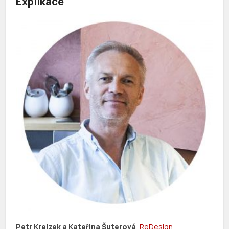
Explikace
Petr Krejzek a Kateřina Šuterová
,
ReDesign