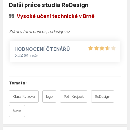
Další práce studia ReDesign
Vysoké učení technické v Brně
Zdroj a foto: cuni.cz, redesign.cz
HODNOCENÍ ČTENÁŘŮ
3.62
(
61
hlasů)
Klára Kvízová
logo
Petr Krejzek
ReDesign
škola