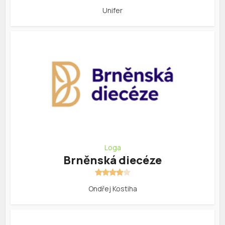
Unifer
Loga
Brněnská diecéze
Ondřej Kostiha