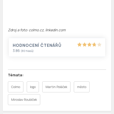
Zdroj a foto: colmo.cz, linkedin.com
HODNOCENÍ ČTENÁŘŮ
3.86
(
80
hlasů)
Colmo
logo
Martin Poláček
město
Miroslav Roubíček