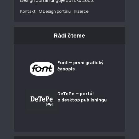
Design portál funguje od roku 2005.
Kontakt
O Design portálu
Inzerce
Rádi čteme
Font — první grafický
časopis
DeTePe — portál
o desktop publishingu