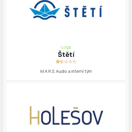
Loga
Štětí
M.A.R.S. Audio a interní tým