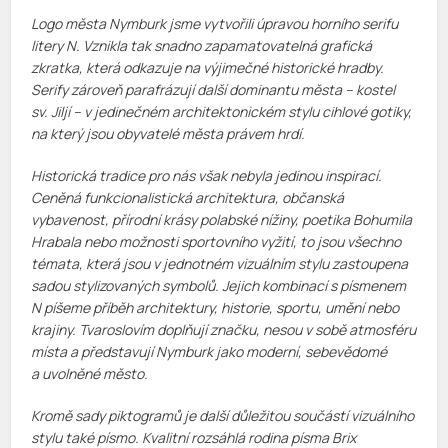
Logo města Nymburk jsme vytvořili úpravou horního serifu
litery N. Vznikla tak snadno zapamatovatelná grafická
zkratka, která odkazuje na výjimečné historické hradby.
Serify zároveň parafrázují další dominantu města – kostel
sv. Jiljí – v jedinečném architektonickém stylu cihlové gotiky,
na který jsou obyvatelé města právem hrdí.
Historická tradice pro nás však nebyla jedinou inspirací.
Ceněná funkcionalistická architektura, občanská
vybavenost, přírodní krásy polabské nížiny, poetika Bohumila
Hrabala nebo možnosti sportovního vyžití, to jsou všechno
témata, která jsou v jednotném vizuálním stylu zastoupena
sadou stylizovaných symbolů. Jejich kombinací s písmenem
N píšeme příběh architektury, historie, sportu, umění nebo
krajiny. Tvaroslovím doplňují značku, nesou v sobě atmosféru
místa a představují Nymburk jako moderní, sebevědomé
a uvolněné město.
Kromě sady piktogramů je další důležitou součástí vizuálního
stylu také písmo. Kvalitní rozsáhlá rodina písma Brix