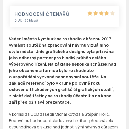
HODNOCENÍ ČTENÁŘŮ
3.86
(
80
hlasů)
Vedení města Nymburk se rozhodlo v březnu 2017
vyhlásit soutěž na zpracování návrhu vizuálního
stylu města. Unie grafického designu byla přizvána
jako odborný partner pro hladký průběh celého
výběrového řízení. Na základě několika schůzek nad
jeho obsahem a formou bylo rozhodnuto
o uspořádání vyzvané neanonymní soutěže. Na
základě referencí bylo v druhé polovině roku
osloveno 15 zkušených grafiků či grafických studií,
z nichž dvě třetiny se rozhodly účastnit a na konci
září předložit své prezentace.
V komisi za UGD zasedli Michal Kotyza a Štěpán Holič.
Bodovému hodnocení sledovaných kritérií předcházela
dvouhodinová diskuse nad jednotlivými návrhy s důrazem