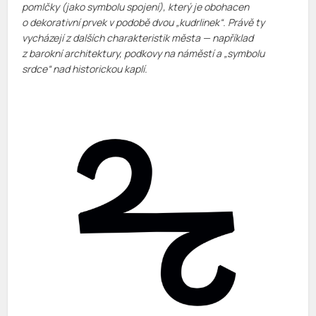
pomlčky (jako symbolu spojení), který je obohacen
o dekorativní prvek v podobě dvou „kudrlinek“. Právě ty
vycházejí z dalších charakteristik města — například
z barokní architektury, podkovy na náměstí a „symbolu
srdce“ nad historickou kaplí.