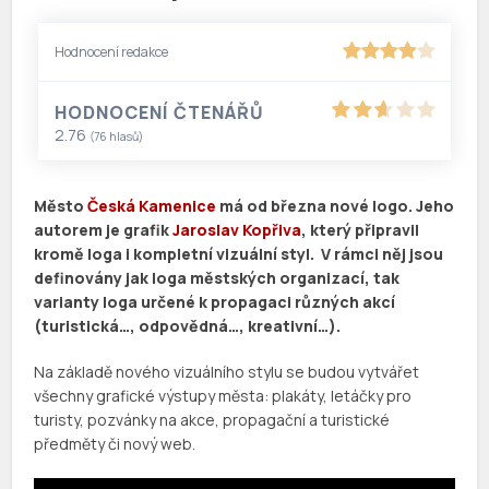
Hodnocení redakce
HODNOCENÍ ČTENÁŘŮ
2.76
(
76
hlasů)
Město
Česká Kamenice
má od března nové logo. Jeho
autorem je grafik
Jaroslav Kopřiva
, který připravil
kromě loga i kompletní vizuální styl. V rámci něj jsou
definovány jak loga městských organizací, tak
varianty loga určené k propagaci různých akcí
(turistická…, odpovědná…, kreativní…).
Na základě nového vizuálního stylu se budou vytvářet
všechny grafické výstupy města: plakáty, letáčky pro
turisty, pozvánky na akce, propagační a turistické
předměty či nový web.