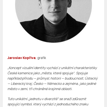
Jaroslav Kopřiva
, grafik
„Koncept vizuální identity vychází z unikátní charakteristiky
České kamenice jako „města, které spojuje“. Spojuje
například přírodu — průmysl; historii — budoucnost; Ústecký
— Liberecký kraj; Česko — Německo a zejména, jako jediné
město v zemi, tři chráněné krajinné oblasti.
Tuto unikátní „jednotu v diverzitě“ se snaží zdůraznit
spojující symbol, který vychází z jednoduchého znaku