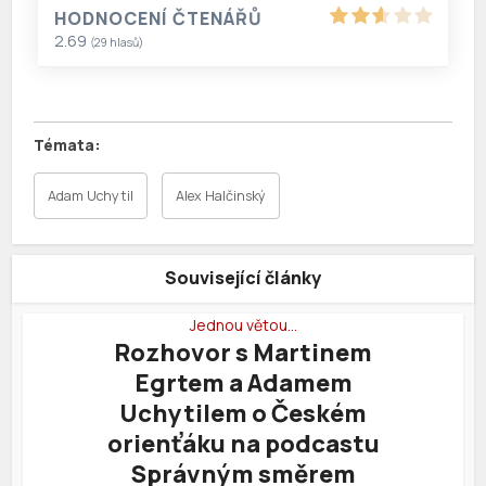
HODNOCENÍ ČTENÁŘŮ
2.69
(
29
hlasů)
Adam Uchytil
Alex Halčinský
Související články
Jednou větou…
Rozhovor s Martinem
Egrtem a Adamem
Uchytilem o Českém
orienťáku na podcastu
Správným směrem