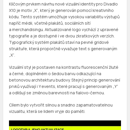
Klíčovým prvkem návrhu nové vizuální identity pro Divadlo
X10 je motiv „X“, který je generován pomocí kreativního
kódu. Tento systém umožňuje vysokou variabilitu výstupů
napříč médii, včetně plakátů, sociálních sítí
a merchandisingu. Aktualizované logo vychází z upravené
typografie a je dostupné i ve dvou zkratkových verzích.
Typografický systém plakátů staví na pevné gridové
struktuře, která proporčně vyvažuje text s generovaným
„X“.
Vizuální styl je postaven na kontrastu fluorescenční žluté
a černé, doplněném o šedou barvu odkazující na
betonovou architekturu budovy. Stejný princip generování
prvků využívají i Y events, které pracují s generovaným „Y“
a odlišují se změnou barevnosti na fialovo-černou.
Cílem bylo vytvořit silnou a snadno zapamatovatelnou
vizualitu, která se lidem vryje do paměti.