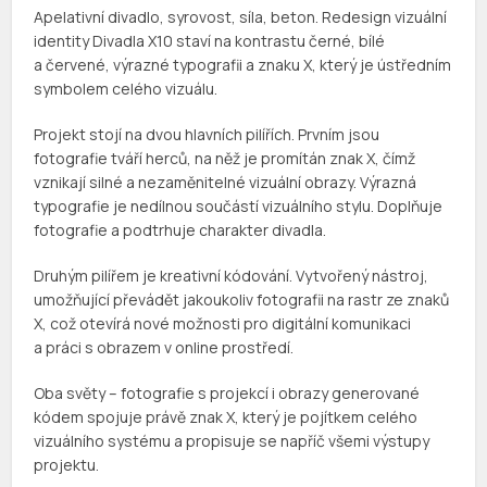
Apelativní divadlo, syrovost, síla, beton. Redesign vizuální
identity Divadla X10 staví na kontrastu černé, bílé
a červené, výrazné typografii a znaku X, který je ústředním
symbolem celého vizuálu.
Projekt stojí na dvou hlavních pilířích. Prvním jsou
fotografie tváří herců, na něž je promítán znak X, čímž
vznikají silné a nezaměnitelné vizuální obrazy. Výrazná
typografie je nedílnou součástí vizuálního stylu. Doplňuje
fotografie a podtrhuje charakter divadla.
Druhým pilířem je kreativní kódování. Vytvořený nástroj,
umožňující převádět jakoukoliv fotografii na rastr ze znaků
X, což otevírá nové možnosti pro digitální komunikaci
a práci s obrazem v online prostředí.
Oba světy – fotografie s projekcí i obrazy generované
kódem spojuje právě znak X, který je pojítkem celého
vizuálního systému a propisuje se napříč všemi výstupy
projektu.