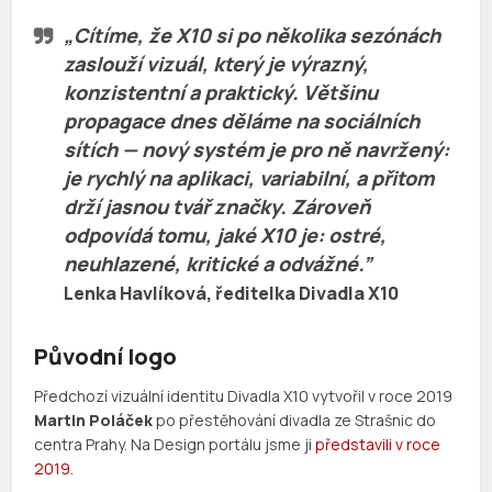
„Cítíme, že X10 si po několika sezónách
zaslouží vizuál, který je výrazný,
konzistentní a praktický. Většinu
propagace dnes děláme na sociálních
sítích — nový systém je pro ně navržený:
je rychlý na aplikaci, variabilní, a přitom
drží jasnou tvář značky. Zároveň
odpovídá tomu, jaké X10 je: ostré,
neuhlazené, kritické a odvážné.”
Lenka Havlíková
, ředitelka Divadla X10
Původní logo
Předchozí vizuální identitu Divadla X10 vytvořil v roce 2019
Martin Poláček
po přestěhování divadla ze Strašnic do
centra Prahy. Na Design portálu jsme ji
představili v roce
2019
.