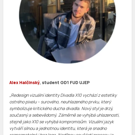
Alex Halčinský
, student GD1 FUD UJEP
„Redesign vizuální identity Divadla X10 vychází z estetiky
ostrého pixelu – surového, neuhlazeného prvku, který
symbolizuje kritického ducha divadla. Nový styl je drzý,
současný a sebevědomý. Záměrně se vyhýbá uhlazenosti,
stejně jako X10 se vyhýbá kompromisům. Vizuální jazyk
vytváří silnou a jednotnou identitu, která je snadno
rozpoznatelná i bez loga. Nedílnou součástí procesu je