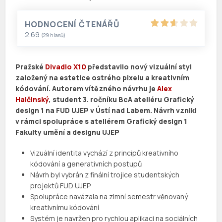
HODNOCENÍ ČTENÁŘŮ
2.69
(
29
hlasů)
Pražské
Divadlo X10
představilo nový vizuální styl
založený na estetice ostrého pixelu a kreativním
kódování. Autorem vítězného návrhu je
Alex
Halčinský
, student 3. ročníku BcA ateliéru Grafický
design 1 na FUD UJEP v Ústí nad Labem. Návrh vznikl
v rámci spolupráce s ateliérem Grafický design 1
Fakulty umění a designu UJEP
Vizuální identita vychází z principů kreativního
kódování a generativních postupů
Návrh byl vybrán z finální trojice studentských
projektů FUD UJEP
Spolupráce navázala na zimní semestr věnovaný
kreativnímu kódování
Systém je navržen pro rychlou aplikaci na sociálních