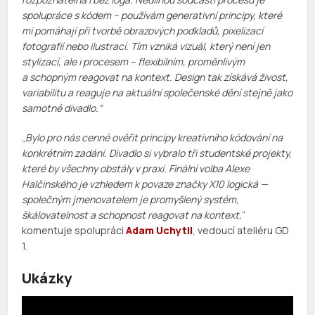
spolupráce s kódem – používám generativní principy, které
mi pomáhají při tvorbě obrazových podkladů, pixelizací
fotografií nebo ilustrací. Tím vzniká vizuál, který není jen
stylizací, ale i procesem – flexibilním, proměnlivým
a schopným reagovat na kontext. Design tak získává živost,
variabilitu a reaguje na aktuální společenské dění stejně jako
samotné divadlo.
“
„
Bylo pro nás cenné ověřit principy kreativního kódování na
konkrétním zadání. Divadlo si vybralo tři studentské projekty,
které by všechny obstály v praxi. Finální volba Alexe
Halčinského je vzhledem k povaze značky X10 logická —
společným jmenovatelem je promyšlený systém,
škálovatelnost a schopnost reagovat na kontext,
“
komentuje spolupráci
Adam Uchytil
, vedoucí ateliéru GD
1.
Ukázky