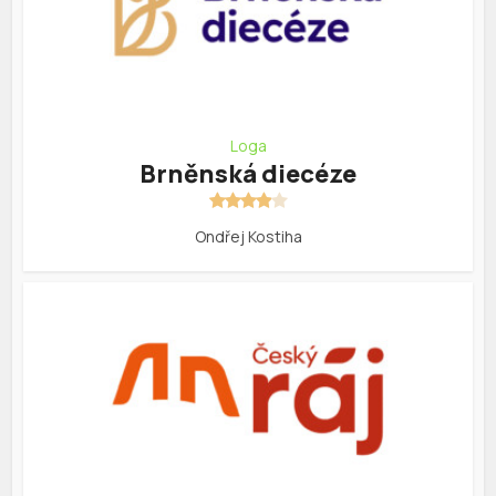
Loga
Brněnská diecéze
Ondřej Kostiha