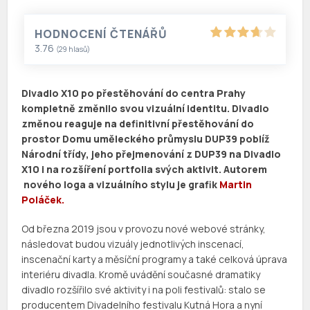
HODNOCENÍ ČTENÁŘŮ
3.76
(
29
hlasů)
Divadlo X10 po přestěhování do centra Prahy
kompletně změnilo svou vizuální identitu. Divadlo
změnou reaguje na definitivní přestěhování do
prostor Domu uměleckého průmyslu DUP39 poblíž
Národní třídy, jeho přejmenování z DUP39 na Divadlo
X10 i na rozšíření portfolia svých aktivit. Autorem
nového loga a vizuálního stylu je grafik
Martin
Poláček.
Od března 2019 jsou v provozu nové webové stránky,
následovat budou vizuály jednotlivých inscenací,
inscenační karty a měsíční programy a také celková úprava
interiéru divadla. Kromě uvádění současné dramatiky
divadlo rozšířilo své aktivity i na poli festivalů: stalo se
producentem Divadelního festivalu Kutná Hora a nyní