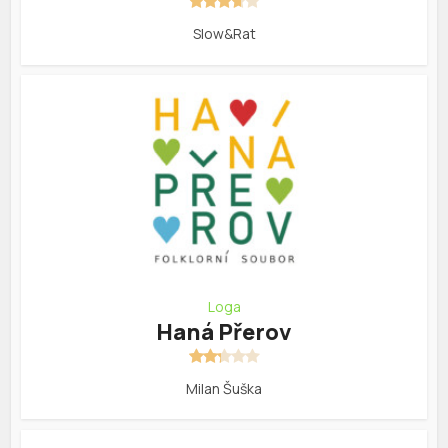
Slow&Rat
Loga
Haná Přerov
Milan Šuška