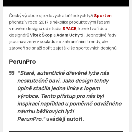
Český výrobce sjezdových a běžeckých lyží
Sporten
přichází v roce 2017 s několika produktovými řadami
v novém designu od studia
SPACE
, které tvoří duo
designérů
Vítek Škop
a
Adam Uchytil
. Jednotlivé řady
jsou navrženy v souladu se zahraničními trendy, ale
zároveň se snaží bořit zajetá klišé sportovních designů.
PerunPro
“Staré, autentické dřevěné lyže nás
neskutečně baví. Jako design tehdy
úplně stačila jedna linka s logem
výrobce. Tento přístup pro nás byl
inspirací například u poměrně odvážného
návrhu běžkových lyží
PerunPro.”
uvádějí autoři.