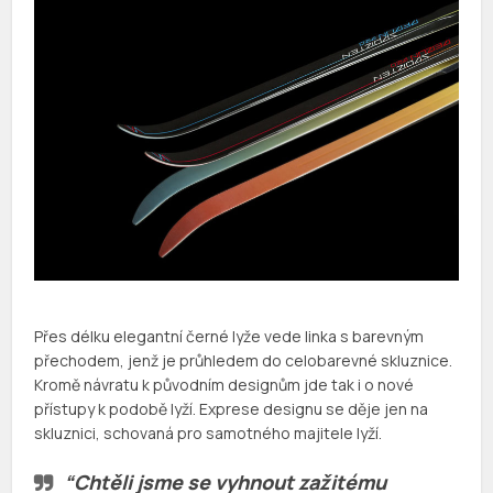
Přes délku elegantní černé lyže vede linka s barevným
přechodem, jenž je průhledem do celobarevné skluznice.
Kromě návratu k původním designům jde tak i o nové
přístupy k podobě lyží. Exprese designu se děje jen na
skluznici, schovaná pro samotného majitele lyží.
“Chtěli jsme se vyhnout zažitému