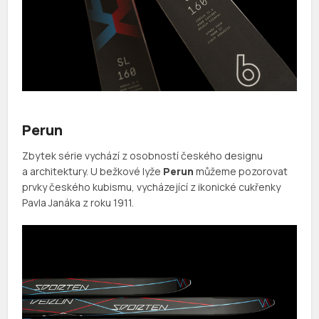
Perun
Zbytek série vychází z osobností českého designu
a architektury. U bežkové lyže
Perun
můžeme pozorovat
prvky českého kubismu, vycházející z ikonické cukřenky
Pavla Janáka z roku 1911.