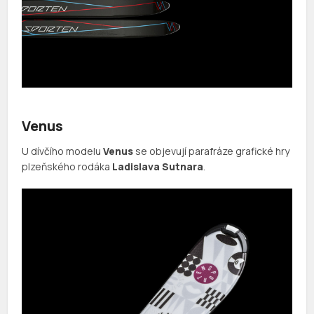
Venus
U dívčího modelu
Venus
se objevují parafráze grafické hry
plzeňského rodáka
Ladislava Sutnara
.