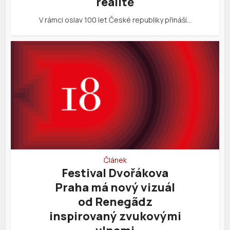
realitě
V rámci oslav 100 let České republiky přináší…
Článek
Festival Dvořákova
Praha má nový vizuál
od Renegãdz
inspirovaný zvukovými