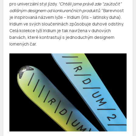
pro univerzální styl jízdy.
“Chtěli jsme právě zde “zaútočit”
odlišným designem od konkurenčních produktů.”
Barevnost
je inspirovaná názvem lyže – Iridium (iris – latinsky duha).
Iridium ve svých sloučeninách způsobuje duhové odstíny.
Celá kolekce lyží Iridium je tak navržena v duhových
barvách, které kontrastují s jednoduchým designem
lomených čar.