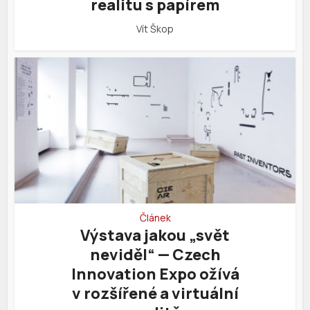
realitu s papírem
Vít Škop
Článek
Výstava jakou „svět
neviděl“ — Czech
Innovation Expo ožívá
v rozšířené a virtuální