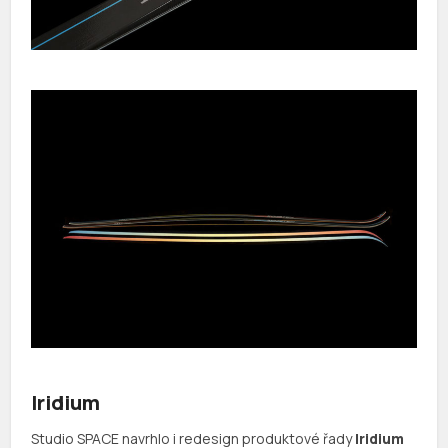
Iridium
Studio SPACE navrhlo i redesign produktové řady
Iridium