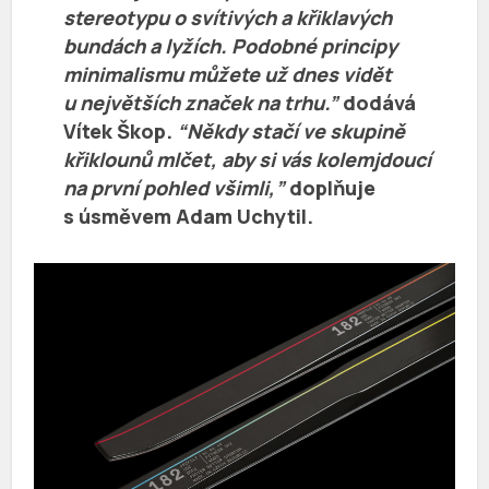
stereotypu o svítivých a křiklavých
bundách a lyžích. Podobné principy
minimalismu můžete už dnes vidět
u největších značek na trhu.”
dodává
Vítek Škop
.
“Někdy stačí ve skupině
křiklounů mlčet, aby si vás kolemjdoucí
na první pohled všimli,”
doplňuje
s úsměvem
Adam Uchytil
.