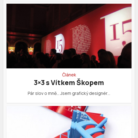
Článek
3×3 s Vítkem Škopem
Pár slov o mně… Jsem grafický designér…