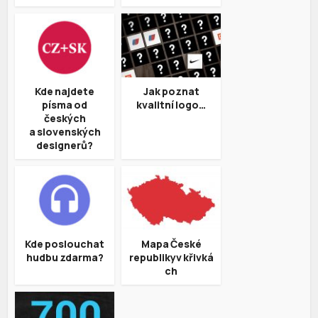
Kde najdete
Jak poznat
písma od
kvalitní logo…
českých
a slovenských
designerů?
Kde poslouchat
Mapa České
hudbu zdarma?
republikyv křivká
ch