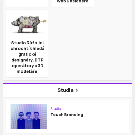
Web Designera
Studio Růžolící
chrochtík hledá
grafické
designéry, DTP
operátory a 3D
modeláře.
Studia
Studia
Touch Branding