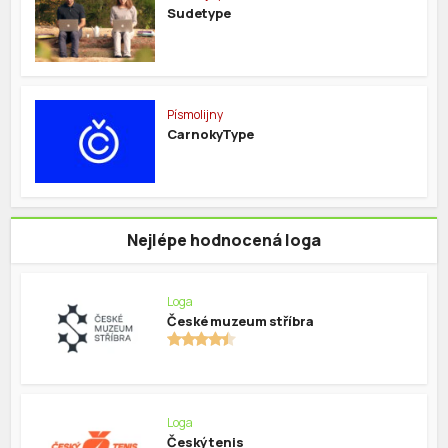
Sudetype
Písmolijny
CarnokyType
Nejlépe hodnocená loga
Loga
České muzeum stříbra
Loga
Český tenis