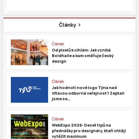
Články
Článek
Od pixelů k cihlám: Jak vzniká
Boldhalle a kam směřuje český
design
Článek
Jak hodnotí nové logo Týna nad
Vltavou odborná veřejnost? Zeptali
jsme se…
Článek
WebExpo 2026: Deset tipů na
přednášky pro designéry, kteří chtějí
vytěžit maximum