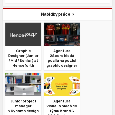
Nabídky práce
Graphic
Agentura
Designer (Junior
2Score hledá
/ Mid / Senior) at
posilu na pozici
Henceforth
graphic designer
Junior project
Agentura
manager
Visualio hledá do
v Dynamo design
týmu Brand &