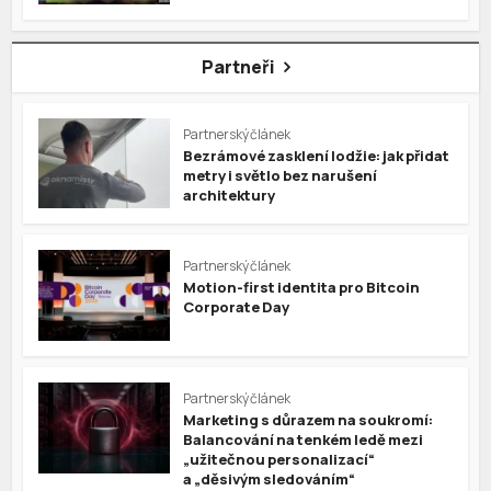
Partneři
Partnerský článek
Bezrámové zasklení lodžie: jak přidat
metry i světlo bez narušení
architektury
Partnerský článek
Motion-first identita pro Bitcoin
Corporate Day
Partnerský článek
Marketing s důrazem na soukromí:
Balancování na tenkém ledě mezi
„užitečnou personalizací“
a „děsivým sledováním“