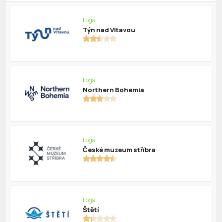
Loga
Týn nad Vltavou
Loga
Northern Bohemia
Loga
České muzeum stříbra
Loga
Štětí