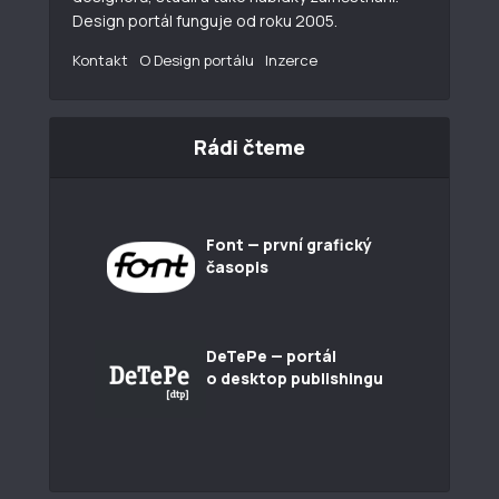
Design portál funguje od roku 2005.
Kontakt
O Design portálu
Inzerce
Rádi čteme
Font — první grafický
časopis
DeTePe — portál
o desktop publishingu