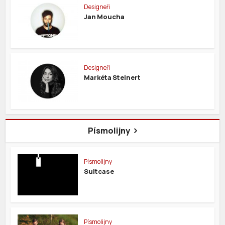
Designeři
Jan Moucha
Designeři
Markéta Steinert
Písmolijny
Písmolijny
Suitcase
Písmolijny