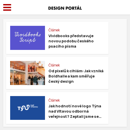
Článek
Vividbooks představuje
novou podobu českého
psacího písma
Článek
Od pixelů k cihlám: Jak vzniká
Boldhalle a kam směřuje
český design
Článek
Jak hodnotí nové logo Týna
nad Vltavou odborná
veřejnost? Zeptali jsme se…