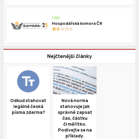
Loga
Hospodářská komora ČR
Nejčtenější články
Odkud stahovat
Nová norma
legálně česká
stanovuje jak
písma zdarma?
správně zapsat
čas, částku
či měřítko.
Podívejte se na
příklady.