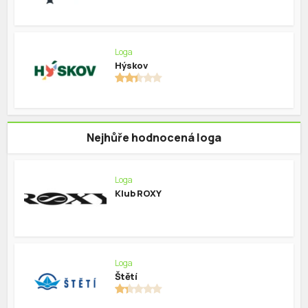
Loga
Hýskov
Nejhůře hodnocená loga
Loga
Klub ROXY
Loga
Štětí