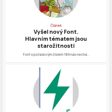
Článek
Vyšel nový Font.
Hlavním tématem jsou
starožitnosti
Font s pořadovým číslem 189 nás nechá…