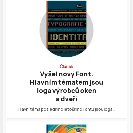
Článek
Vyšel nový Font.
Hlavním tématem jsou
loga výrobců oken
a dveří
Hlavní téma posledního letošního Fontu jsou loga…