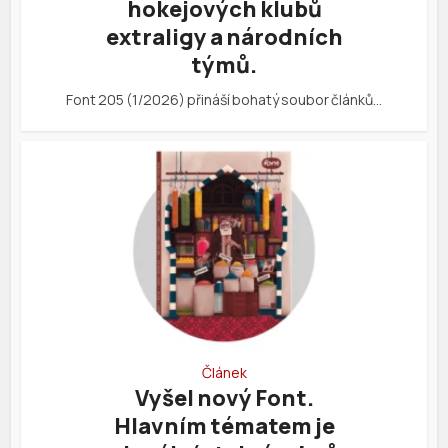
hokejových klubů
extraligy a národních
týmů.
Font 205 (1/2026) přináší bohatý soubor článků…
Článek
Vyšel nový Font.
Hlavním tématem je