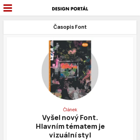
Časopis Font
Článek
Vyšel nový Font.
Hlavním tématem je
vizuální styl