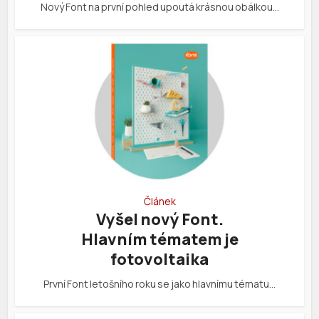
Nový Font na první pohled upoutá krásnou obálkou…
Článek
Vyšel nový Font.
Hlavním tématem je
fotovoltaika
První Font letošního roku se jako hlavnímu tématu…