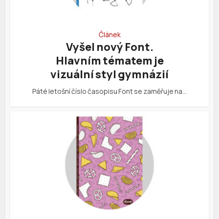
Článek
Vyšel nový Font.
Hlavním tématem je
vizuální styl gymnázií
Páté letošní číslo časopisu Font se zaměřuje na…