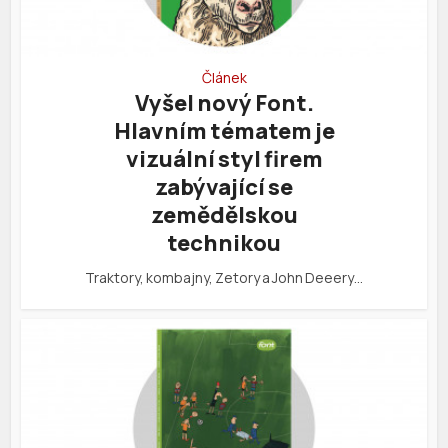
Článek
Vyšel nový Font.
Hlavním tématem je
vizuální styl firem
zabývající se
zemědělskou
technikou
Traktory, kombajny, Zetory a John Deeery…