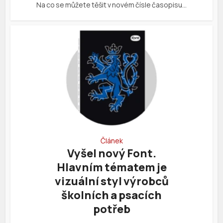
Na co se můžete těšit v novém čísle časopisu…
Článek
Vyšel nový Font.
Hlavním tématem je
vizuální styl výrobců
školních a psacích
potřeb