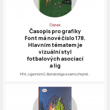
Článek
Časopis pro grafiky
Font má nové číslo 178.
Hlavním tématem je
vizuální styl
fotbalových asociací
a lig
FIFA, Liga mistrů, Bundesliga a samozřejmě…