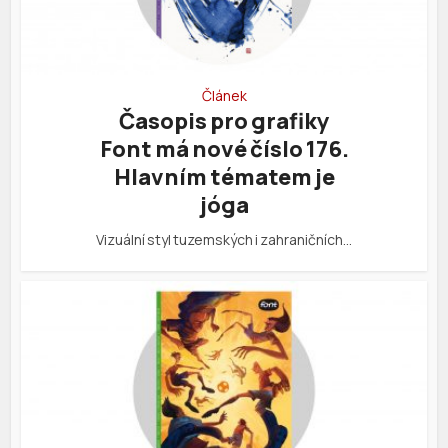
Článek
Časopis pro grafiky
Font má nové číslo 176.
Hlavním tématem je
jóga
Vizuální styl tuzemských i zahraničních…