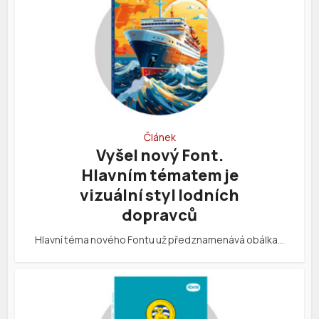
Článek
Vyšel nový Font.
Hlavním tématem je
vizuální styl lodních
dopravců
Hlavní téma nového Fontu už předznamenává obálka…