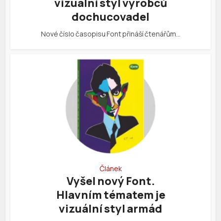
vizuální styl výrobců
dochucovadel
Nové číslo časopisu Font přináší čtenářům…
Článek
Vyšel nový Font.
Hlavním tématem je
vizuální styl armád