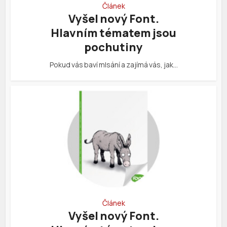
Článek
Vyšel nový Font.
Hlavním tématem jsou
pochutiny
Pokud vás baví mlsání a zajímá vás, jak…
Článek
Vyšel nový Font.