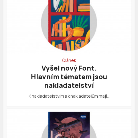
Článek
Vyšel nový Font.
Hlavním tématem jsou
nakladatelství
K nakladatelstvím a k nakladatelům mají…