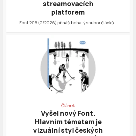
streamovacích
platforem
Font 206 (2/2026) přináší bohatý soubor článků…
Článek
Vyšel nový Font.
Hlavním tématem je
vizuální styl českých