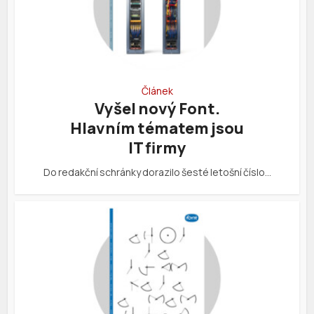
Článek
Vyšel nový Font.
Hlavním tématem jsou
IT firmy
Do redakční schránky dorazilo šesté letošní číslo…