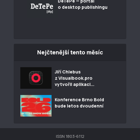
DeTePe — portál
o desktop publishingu
Nejčtenější tento měsíc
Jiří Chlebus
z Visualbook.pro
vytvořil aplikaci...
Konference Brno Bold
bude letos dvoudenní
ISSN 1803-6112