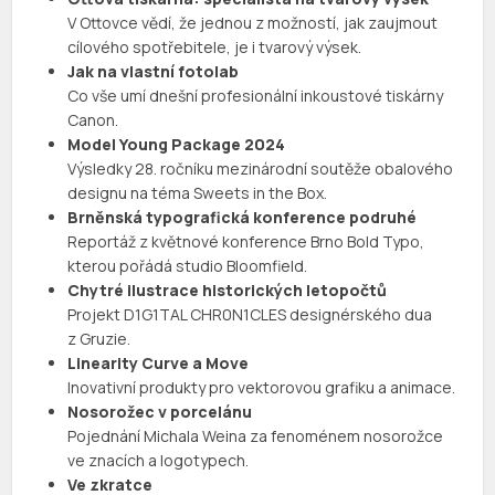
V Ottovce vědí, že jednou z možností, jak zaujmout
cílového spotřebitele, je i tvarový výsek.
Jak na vlastní fotolab
Co vše umí dnešní profesionální inkoustové tiskárny
Canon.
Model Young Package 2024
Výsledky 28. ročníku mezinárodní soutěže obalového
designu na téma Sweets in the Box.
Brněnská typografická konference podruhé
Reportáž z květnové konference Brno Bold Typo,
kterou pořádá studio Bloomfield.
Chytré ilustrace historických letopočtů
Projekt D1G1TAL CHR0N1CLES designérského dua
z Gruzie.
Linearity Curve a Move
Inovativní produkty pro vektorovou grafiku a animace.
Nosorožec v porcelánu
Pojednání Michala Weina za fenoménem nosorožce
ve znacích a logotypech.
Ve zkratce