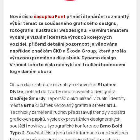
Nové číslo
časopisu Font
přináší čtenářům rozmanitý
výběr témat ze současného grafického designu,
fotografie, ilustrace i webdesignu. Hlavním tématem
vydání je vizuální identita výrobců kolejových
vozidel, přičemž detailní pozornost je věnována
například značkám ČKD a Škoda Group, která prošla
výraznou proměnou díky studiu Dynamo design.
V rámci tohoto čísla nechybí ani tradiční hodnocení
log v daném oboru.
Obsah dále zahrnuje rozsáhlý rozhovor se
Studiem
Divize
, pohled do tvorby renomovaného designéra
Ondřeje Šmerdy
, reportáž o aktualizaci vizuální identity
města
Brna
či článek věnovaný graffiti a street artu.
Technicky zaměřené rubriky představují trendy v oblasti
grafických papírů, výsledky prestižních designérských
soutěží i novinky z typografické konference
Brno Bold
Typo 2
. Součástí čísla jsou také informace o možnostech
tvarového výseku tiskovin, inovativních nástrojích pro