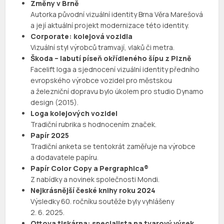
Změny v Brně
Autorka původní vizuální identity Brna Věra Marešová
a její aktuální projekt modernizace této identity.
Corporate: kolejová vozidla
Vizuální styl výrobců tramvají, vlaků či metra.
Škoda – labutí píseň okřídleného šípu z Plzně
Facelift loga a sjednocení vizuální identity předního
evropského výrobce vozidel pro městskou
a železniční dopravu bylo úkolem pro studio Dynamo
design (2015).
Loga kolejových vozidel
Tradiční rubrika s hodnocením značek.
Papír 2025
Tradiční anketa se tentokrát zaměřuje na výrobce
a dodavatele papíru.
Papír Color Copy a Pergraphica®
Z nabídky a novinek společnosti Mondi.
Nejkrásnější české knihy roku 2024
Výsledky 60. ročníku soutěže byly vyhlášeny
2. 6. 2025.
Ottova tiskárna: specialista na tvarový výsek