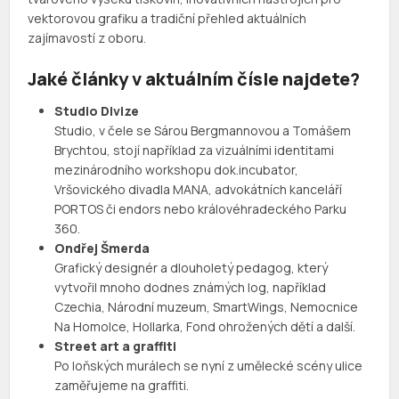
vektorovou grafiku a tradiční přehled aktuálních
zajímavostí z oboru.
Jaké články v aktuálním čísle najdete?
Studio Divize
Studio, v čele se Sárou Bergmannovou a Tomášem
Brychtou, stojí například za vizuálními identitami
mezinárodního workshopu dok.incubator,
Vršovického divadla MANA, advokátních kanceláří
PORTOS či endors nebo královéhradeckého Parku
360.
Ondřej Šmerda
Grafický designér a dlouholetý pedagog, který
vytvořil mnoho dodnes známých log, například
Czechia, Národní muzeum, SmartWings, Nemocnice
Na Homolce, Hollarka, Fond ohrožených dětí a další.
Street art a graffiti
Po loňských murálech se nyní z umělecké scény ulice
zaměřujeme na graffiti.