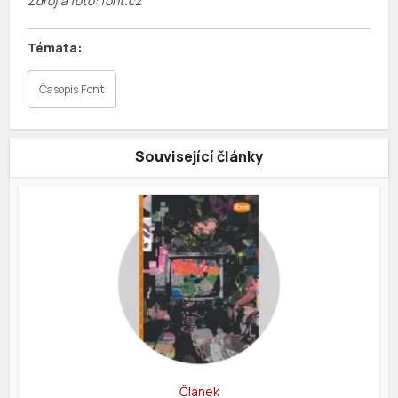
Zdroj a foto: font.cz
Časopis Font
Související články
Článek