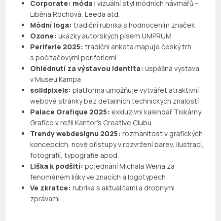
Corporate: móda:
vizuální styl módních návrhářů –
Liběna Rochová, Leeda atd.
Módní loga:
tradiční rubrika s hodnocením značek
Ozone:
ukázky autorských písem UMPRUM
Periferie 2025:
tradiční anketa mapuje český trh
s počítačovými periferiemi
Ohlédnutí za výstavou Identita:
úspěšná výstava
v Museu Kampa
solidpixels:
platforma umožňuje vytvářet atraktivní
webové stránky bez detailních technických znalostí
Palace Grafique 2025:
exkluzivní kalendář Tiskárny
Grafico v režii Kantor’s Creative Clubu
Trendy webdesignu 2025:
rozmanitost v grafických
koncepcích, nové přístupy v rozvržení barev, ilustrací,
fotografií, typografie apod.
Liška k podšití:
pojednání Michala Weina za
fenoménem lišky ve znacích a logotypech
Ve zkratce:
rubrika s aktualitami a drobnými
zprávami