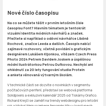
Nové číslo časopisu
Na co se můžete těšit v prvním letošním čísle
časopisu Font? Hlavním tématem je tentokrát
vizuální identita módních návrhářů a značek.
Přečtete si například o oděvní návrhářce Liběně
Rochové, značce Leeda a dalších. Časopis nabízí
zajímavé rozhovory, včetně povídání s grafickým
designérem Lukášem Kijonkou, vítězem Czech Press
Photo 2024 Petrem Davidem Joskem a úspěšnou
módní ilustrátorkou Petrou Dufkovou. Nechybí ani
ohlédnutí za 20 lety fungování studia Protein
a anketa věnovaná výtvarným školám.
V technické části se dozvíte o novinkách v segmentu
počítačových periferií, představí se webová platforma
Solidpixels a exkluzivní kalendář 2025 od Tiskárny Grafico.
Richard Krejčí se zaměří na trendy webdesignu pro letošní
rok a Michal Wein rozebere fenomén lišky v logotypech.