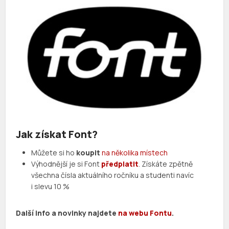
Jak získat Font?
Můžete si ho
koupit
na několika místech
Výhodnější je si Font
předplatit
. Získáte zpětně
všechna čísla aktuálního ročníku a studenti navíc
i slevu 10 %
Další info a novinky najdete
na webu Fontu
.