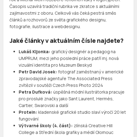
Časopis uzavírá tradiční rubrika ve zkratce s aktuálními
zajímavostmi z oboru. Celkově vás čeká pestrá směs
článků a rozhovorů ze světa grafického designu,
fotografie, ilustrace a webdesignu.
Jaké články v aktuálním čísle najdete?
Lukáš Kijonka:
grafický designér a pedagog na
UMPRUM, mezi jeho poslední práce patří mj. nová
vizuální identita pro Muzeum Beskyd
Petr David Josek:
fotograf zaměstnaný v americké
zpravodajské agentuře The Associated Press
zvítězil v soutěži Czech Press Photo 2024
Petra Dufková:
úspěšná módní ilustrátorka pracuje
pro proslulé značky jako Sant Laurent, Hermès,
Cartier, Swarovski a další
Protein:
kladenské grafické studio slaví výročí 20 let
fungování
Výtvarné školy (4. část):
zlínská Creative Hill
College a Střední škola grafiky a médií Olomouc