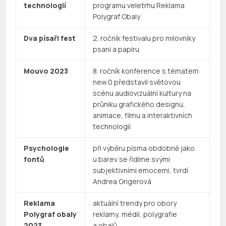
technologií
programu veletrhu Reklama
Polygraf Obaly
Dva písaři fest
2. ročník festivalu pro milovníky
psaní a papíru
Mouvo 2023
8. ročník konference s tématem
new.0 představil světovou
scénu audiovizuální kultury na
průniku grafického designu,
animace, filmu a interaktivních
technologií
Psychologie
při výběru písma obdobně jako
fontů
u barev se řídíme svými
subjektivními emocemi, tvrdí
Andrea Grigerová
Reklama
aktuální trendy pro obory
Polygraf obaly
reklamy, médií, polygrafie
2023
a obalů