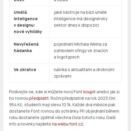
Umělá
jaké nástroje na bázi umělé
inteligence
inteligence má designérský
v designu:
sektor dnes k dispozici
nové vyhlídky
Nevyřešená
pojednání Michala Weina za
hádanka
symbolem sfingy ve znacích
a logotypech
Ve zkratce
rubrika s aktualitami a drobnými
zprávami
Podívejte se, kde si můžete nový Font
koupit
anebo jak si
ho rovnou
předplatit
. Roční předplatné na rok 2023 činí
954 Kč, studenti mají slevu 10 %. Každé dva měsíce pak
dostanete Font rovnou do schránky. Při objednání během
roku dostanete zpětně všechna čísla tohoto roku. Další
info a novinky najdete
na webu font.cz
.