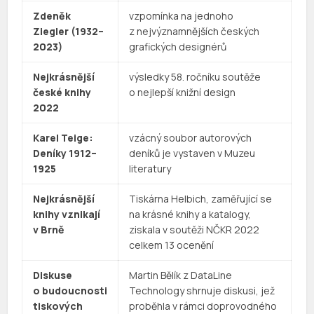
Zdeněk
vzpomínka na jednoho
Ziegler (1932–
z nejvýznamnějších českých
2023)
grafických designérů
Nejkrásnější
výsledky 58. ročníku soutěže
české knihy
o nejlepší knižní design
2022
Karel Teige:
vzácný soubor autorových
Deníky 1912–
deníků je vystaven v Muzeu
1925
literatury
Nejkrásnější
Tiskárna Helbich, zaměřující se
knihy vznikají
na krásné knihy a katalogy,
v Brně
ziskala v soutěži NČKR 2022
celkem 13 ocenění
Diskuse
Martin Bělík z DataLine
o budoucnosti
Technology shrnuje diskusi, jež
tiskových
proběhla v rámci doprovodného