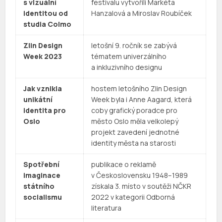
s vizuální
festivalu vytvořili Markéta
identitou od
Hanzalová a Miroslav Roubíček
studia Colmo
Zlin Design
letošní 9. ročník se zabývá
Week 2023
tématem univerzálního
a inkluzivního designu
Jak vznikla
hostem letošního Zlin Design
unikátní
Week byla i Anne Aagard, která
identita pro
coby grafický poradce pro
Oslo
město Oslo měla velkolepý
projekt zavedení jednotné
identity města na starosti
Spotřební
publikace o reklamě
imaginace
v Československu 1948–1989
státního
získala 3. místo v soutěži NČKR
socialismu
2022 v kategorii Odborná
literatura