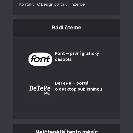
Kontakt
O Design portálu
Inzerce
Rádi čteme
Font — první grafický
časopis
DeTePe — portál
o desktop publishingu
Nejčtenější tento měsíc