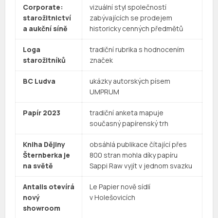
Corporate:
vizuální styl společností
starožitnictví
zabývajících se prodejem
a aukční síně
historicky cenných předmětů
Loga
tradiční rubrika s hodnocením
starožitníků
značek
BC Ludva
ukázky autorských písem
UMPRUM
Papír 2023
tradiční anketa mapuje
současný papírenský trh
Kniha Dějiny
obsáhlá publikace čítající přes
Šternberka je
800 stran mohla díky papíru
na světě
Sappi Raw vyjít v jednom svazku
Antalis otevírá
Le Papier nově sídlí
nový
v Holešovicích
showroom