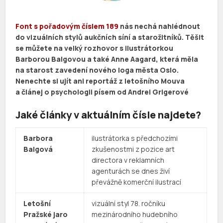
Font s pořadovým číslem 189
nás nechá nahlédnout
do vizuálních stylů aukčních síní a starožitníků. Těšit
se můžete na velký rozhovor s ilustrátorkou
Barborou Balgovou a také Anne Aagard, která měla
na starost zavedení nového loga města Oslo.
Nenechte si ujít ani reportáž z letošního Mouva
a článej o psychologii písem od Andrei Grigerové
Jaké články v aktuálním čísle najdete?
Barbora
ilustrátorka s předchozími
Balgová
zkušenostmi z pozice art
directora v reklamních
agenturách se dnes živí
převážně komerční ilustrací
Letošní
vizuální styl 78. ročníku
Pražské jaro
mezinárodního hudebního