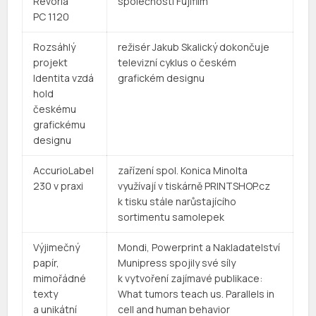
Revoria
společnosti Fujifilm
PC 1120
Rozsáhlý
režisér Jakub Skalický dokončuje
projekt
televizní cyklus o českém
Identita vzdá
grafickém designu
hold
českému
grafickému
designu
AccurioLabel
zařízení spol. Konica Minolta
230 v praxi
využívají v tiskárně PRINTSHOP.cz
k tisku stále narůstajícího
sortimentu samolepek
Výjimečný
Mondi, Powerprint a Nakladatelství
papír,
Munipress spojily své síly
mimořádné
k vytvoření zajímavé publikace:
texty
What tumors teach us. Parallels in
a unikátní
cell and human behavior