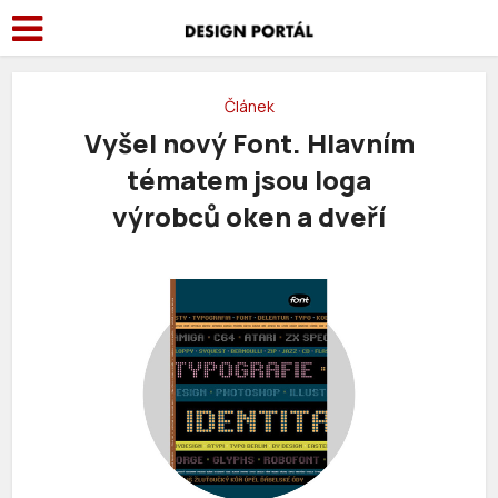
Článek
Vyšel nový Font. Hlavním
tématem jsou loga
výrobců oken a dveří