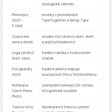
zoologické zahrady
Písmolijny
novinky v písmolijnách
2023 –
TypeTogether a Setup Type
3. část
Corporate:
vizuální styl výrobců oken, dveří
okna a dveře
a jejich příslušenství
Loga výrobců
tradiční rubrika s hodnocením
dveří, oken…
značek
Fotoaparáty
tradiční anketa mapuje
2023
současnost trhu s fototechnikou
Nominace
zveřejnění nominací 29. ročníku
Czech Press
fotografické soutěže
Photo
Tiskový stroj
šestibarevný tiskový systém