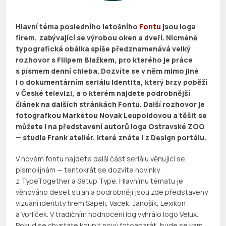
Hlavní téma posledního letošního
Fontu
jsou loga
firem, zabývající se výrobou oken a dveří. Nicméně
typografická obálka spíše předznamenává velký
rozhovor s Filipem Blažkem, pro kterého je práce
s písmem denní chleba. Dozvíte se v něm mimo jiné
i o dokumentárním seriálu Identita, který brzy poběží
v České televizi, a o kterém najdete podrobnější
článek na dalších stránkách Fontu. Další rozhovor je
fotografkou Markétou Novak Leupoldovou a těšit se
můžete i na představení autorů loga Ostravské ZOO
— studia Frank ateliér, které znáte i z Design portálu.
V novém fontu najdete další část seriálu věnující se
písmolijnám — tentokrát se dozvíte novinky
z TypeTogether a Setup Type. Hlavnímu tématu je
věnováno deset stran a podrobněji jsou zde představeny
vizuání identity firem Sapeli, Vacek, Janošík, Lexikon
a Vorlíček. V tradičním hodnocení log vyhrálo logo Velux.
Pokud se chystáte koupit nový fotoaparát, bude se vám