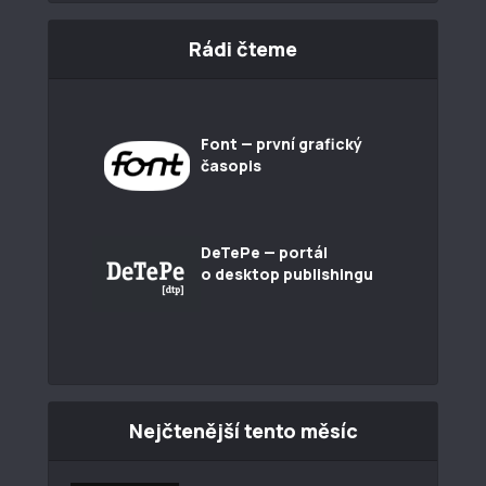
Rádi čteme
Font — první grafický
časopis
DeTePe — portál
o desktop publishingu
Nejčtenější tento měsíc