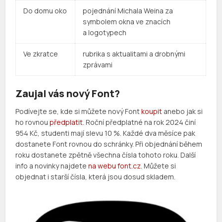
Do domu oko
pojednání Michala Weina za
symbolem okna ve znacích
a logotypech
Ve zkratce
rubrika s aktualitami a drobnými
zprávami
Zaujal vás nový Font?
Podívejte se, kde si můžete nový Font
koupit
anebo jak si
ho rovnou
předplatit
. Roční předplatné na rok 2024 činí
954 Kč, studenti mají slevu 10 %. Každé dva měsíce pak
dostanete Font rovnou do schránky. Při objednání během
roku dostanete zpětně všechna čísla tohoto roku. Další
info a novinky najdete
na webu font.cz
. Můžete si
objednat i starší čísla, která jsou dosud skladem.