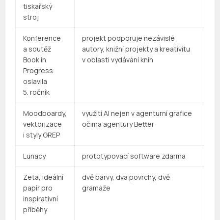
tiskařský
stroj
Konference
projekt podporuje nezávislé
a soutěž
autory, knižní projekty a kreativitu
Book in
v oblasti vydávání knih
Progress
oslavila
5. ročník
Moodboardy,
využití AI nejen v agenturní grafice
vektorizace
očima agentury Better
i styly GREP
Lunacy
prototypovací software zdarma
Zeta, ideální
dvě barvy, dva povrchy, dvě
papír pro
gramáže
inspirativní
příběhy