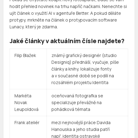
hodit přehled novinek na trhu napříč načkami. Nenechte si
ujít článek o využití AI v agentuře Better. A pokud děláte
protypy, mrkněte na článek o protypovacím software
Lunacy, který je zdarma.
Jaké články v aktuálním čísle najdete?
Filip Blažek
známý grafický designér (studio
Designiq) přednáší, vyučuje, píše
články a knihy, lokalizuje fonty
a v současné době se podílí na
rozsáhlém projektu Identita
Markéta
oceňovaná fotografka se
Novak
specializuje převážně na
Leupoldová
pohádková témata
Frank ateliér
mezi nejnovější práce Davida
Hanouska a jeho studia patří
např. identita ostravské