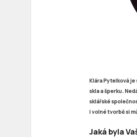
Klára Pytelková je
skla a šperku. Ned
sklářské společnos
i volné tvorbě si 
Jaká byla Va