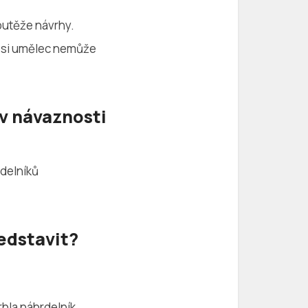
outěže návrhy.
o si umělec nemůže
v návaznosti
rdelníků
ředstavit?
rhla náhrdelník