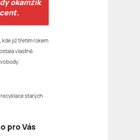
ždý okamžik
ocent.
, kde již třetím rokem
ostala vlastně
 svobody.
í recyklace starých
co pro Vás