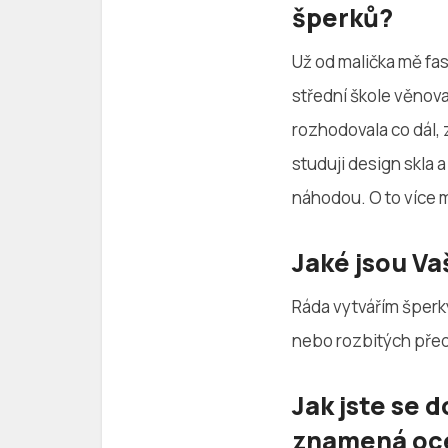
šperků?
Už od malička mě fas
střední škole věnov
rozhodovala co dál, z
studuji design skla 
náhodou. O to více 
Jaké jsou Va
Ráda vytvářím šperky
nebo rozbitých pře
Jak jste se d
znamená oc