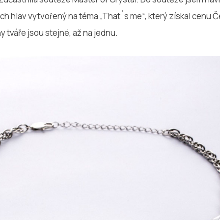
ch hlav vytvořený na téma „That´s me“, který získal cenu Č
 tváře jsou stejné, až na jednu.