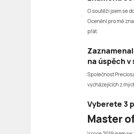
O soutěži jsem se do
Ocenění pro mě znam
přát.
Zaznamenala
na úspěch v 
Společnost Preciosa m
vycházejících z mýc
Vyberete 3 p
Master of
V roce 2019 jsem se 