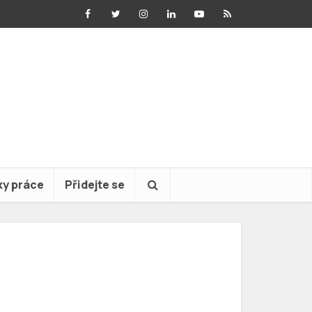
ky práce
Přidejte se