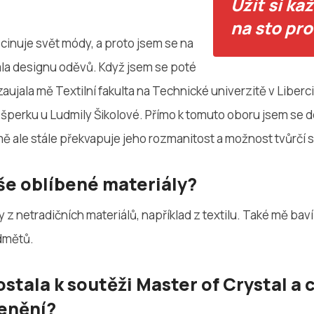
Užít si ka
na sto pr
cinuje svět módy, a proto jsem se na
ala designu oděvů. Když jsem se poté
aujala mě Textilní fakulta na Technické univerzitě v Liberci
a šperku u Ludmily Šikolové. Přímo k tomuto oboru jsem se d
mě ale stále překvapuje jeho rozmanitost a možnost tvůrčí
še oblíbené materiály?
 z netradičních materiálů, například z textilu. Také mě bav
dmětů.
ostala k soutěži Master of Crystal a 
enění?