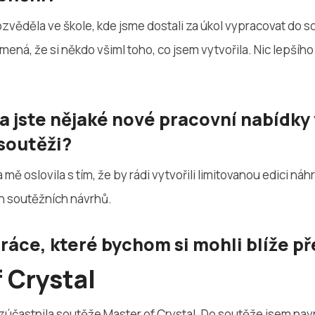
zvěděla ve škole, kde jsme dostali za úkol vypracovat do s
ená, že si někdo všiml toho, co jsem vytvořila. Nic lepšíh
 jste nějaké nové pracovní nabídky 
soutěži?
ě oslovila s tím, že by rádi vytvořili limitovanou edici náh
h soutěžních návrhů.
ráce, které bychom si mohli blíže p
 Crystal
zúčastnila soutěže Master of Crystal. Do soutěže jsem nav