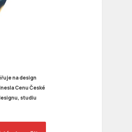
ěřuje na design
 odnesla Cenu České
designu, studiu