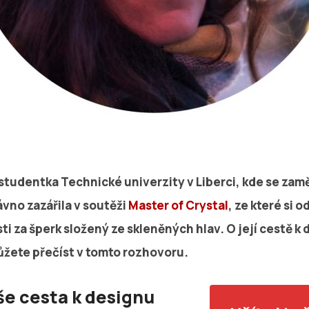
 studentka Technické univerzity v Liberci, kde se zam
ávno zazářila v soutěži
Master of Crystal
, ze které si
ti za šperk složený ze skleněných hlav. O její cestě k 
můžete přečíst v tomto rozhovoru.
še cesta k designu