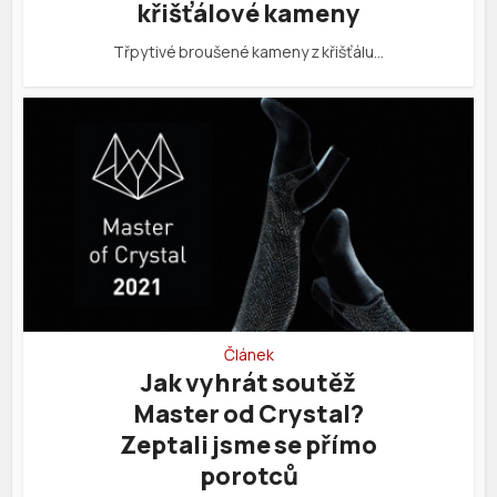
křišťálové kameny
Třpytivé broušené kameny z křišťálu…
Článek
Jak vyhrát soutěž
Master od Crystal?
Zeptali jsme se přímo
porotců