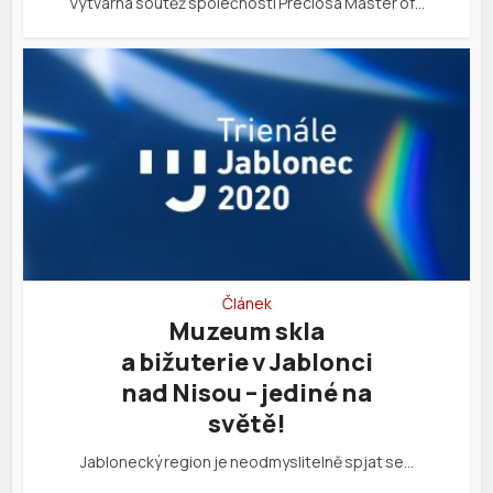
Výtvarná soutěž společnosti Preciosa Master of…
Článek
Muzeum skla
a bižuterie v Jablonci
nad Nisou – jediné na
světě!
Jablonecký region je neodmyslitelně spjat se…