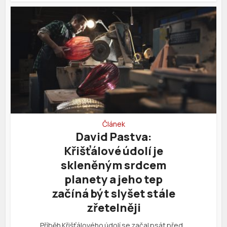
Článek
David Pastva:
Křišťálové údolí je
skleněným srdcem
planety a jeho tep
začíná být slyšet stále
zřetelněji
Příběh Křišťálového údolí se začal psát před…