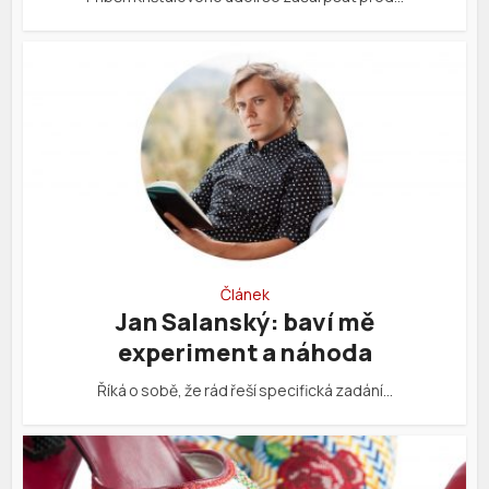
Článek
Jan Salanský: baví mě
experiment a náhoda
Říká o sobě, že rád řeší specifická zadání…