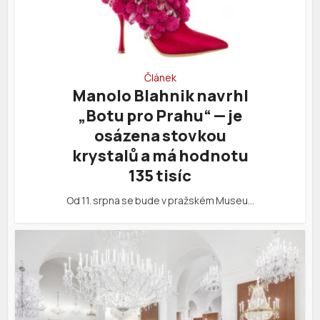
Článek
Manolo Blahnik navrhl
„Botu pro Prahu“ — je
osázena stovkou
krystalů a má hodnotu
135 tisíc
Od 11. srpna se bude v pražském Museu…