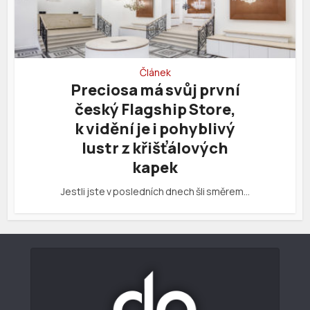
Článek
Preciosa má svůj první
český Flagship Store,
k vidění je i pohyblivý
lustr z křišťálových
kapek
Jestli jste v posledních dnech šli směrem…