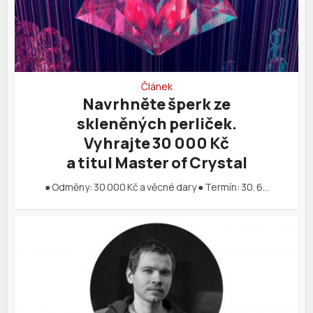
Článek
Navrhněte šperk ze
skleněných perliček.
Vyhrajte 30 000 Kč
a titul Master of Crystal
● Odměny: 30 000 Kč a věcné dary ● Termín: 30. 6…