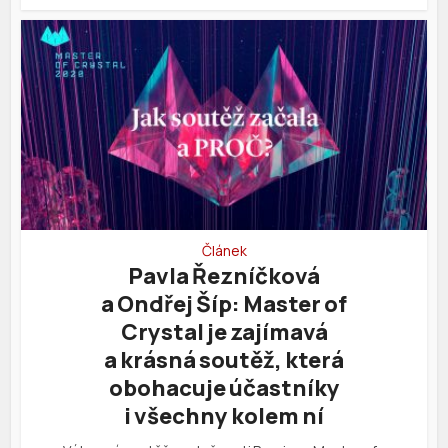
Článek
Pavla Řezníčková
a Ondřej Šíp: Master of
Crystal je zajímavá
a krásná soutěž, která
obohacuje účastníky
i všechny kolem ní