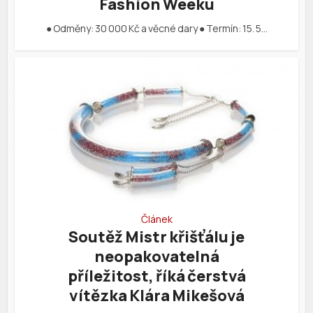
Fashion Weeku
● Odměny: 30 000 Kč a věcné dary ● Termín: 15. 5…
Článek
Soutěž Mistr křišťálu je
neopakovatelná
příležitost, říká čerstvá
vítězka Klára Mikešová