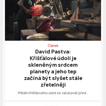
Článek
David Pastva:
Křišťálové údolí je
skleněným srdcem
planety a jeho tep
začíná být slyšet stále
zřetelněji
Příběh Křišťálového údolí se začal psát před…