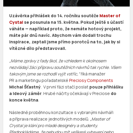
Uzávěrka přihlášek do 14. ročníku soutěže
Master of
Cystal
se posunula na 15. května. Pokud ještě s účastí
váháte — například proto, že nemáte hotový projekt,
máte pár dnů navíc. Abychom vám dodali trochu
inspirace, zeptali jsme přímo porotců na to, jak by si
vítězné dílo představovali.
„Máme zprávy z řady škol, že vzhledem k okolnosem
nezvládají žáci přípravu soutěžních návrhů tak rychle. Všem
takovým jsme se rozhodli vyjít vstříc,“
říká manažer
PR a marketingu pořadatelské
Preciosy Components
Michal Šťastný
. V první fázi stačí poslat
pouze přihlášku
a ideový záměr
. Hrubé náčrty očekávají v Preciose
do
konce května
.
Následně proběhnou konzultace s vybranými návrháři
a příprava realizace jednotlivých modelů.
„Master of
Crystal je klání pro mladé designéry a studenty.
Předpokládáme, že nebudou mít veškeré vybavení nebo