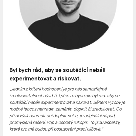
Byl bych rád, aby se soutěžící nebáli
experimentovat a riskovat.
„Jedním z kritérií hodnocení je pro nás samozřejmě
i realizovatelnost návrhů. I přes to bych ale byl rád, aby se
soutěžící nebáli experimentovat a riskovat. Během výroby je
možné leccos nahradit, zaměnit, doplnit či zredukovat. Co
při ní však nahradit ani doplnit nelze, je originální nápad,
promyšlená řešení, vtip a osobitý rukopis. To jsou aspekty,
které pro mě budou při posuzování prací klíčové.“