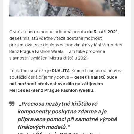
O vítězi klání rozhodne odborná porota
do 3. září 2021
,
deset finalistů včetně vítěze dostane možnost
prezentovat své designy na podzimním vydání Mercedes-
Benz Prague Fashion Weeku. Tam také proběhne
slavnostní vyhlášení Mistra křišťálu 2021.
Tématem soutěže je
DUALITA
. Kromě finanční odměny na
soutěžící čeká příjemný bonus —
deset finalistů bude
mít možnost předvést své dílo na zářijovém
Mercedes-Benz Prague Fashion Weeku
.
„Preciosa nezbytné křišťálové
komponenty poskytne zdarma a je
připravena pomoci při samotné výrobě
finálových modelů.“