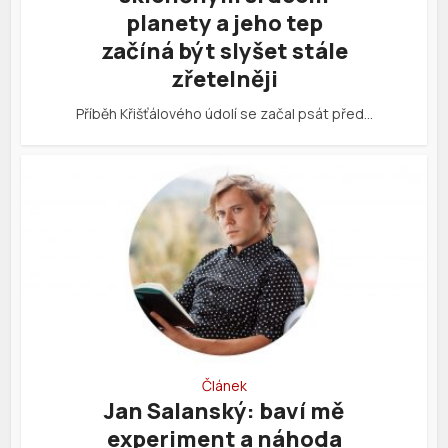
planety a jeho tep
začíná být slyšet stále
zřetelněji
Příběh Křišťálového údolí se začal psát před…
Článek
Jan Salanský: baví mě
experiment a náhoda