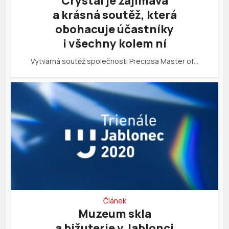
Crystal je zajímavá
a krásná soutěž, která
obohacuje účastníky
i všechny kolem ní
Výtvarná soutěž společnosti Preciosa Master of…
Článek
Muzeum skla
a bižuterie v Jablonci