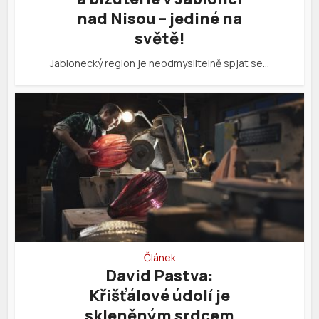
nad Nisou – jediné na
světě!
Jablonecký region je neodmyslitelně spjat se…
Článek
David Pastva:
Křišťálové údolí je
skleněným srdcem