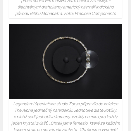
prostřednictvím masivní zlaté čelenky s českými
šlechtěnými drahokamy americký návrhář indického
původu Bibhu Mohapatra. Foto: Preciosa Components
Legendární šperkařské studio Zorya připravilo do kolekce
The Alpha jedinečný náhrdelník. Jednotlivé zlaté kotlíky,
v nichž sedí jednotlivé kameny, vznikly na míru pro každý
jeden krystal zvlášť.
„Chtěli jsme řemeslo, které za každým
kusem stojí, co nejvěrněji zachytit. Chtěli jsme vyprávět