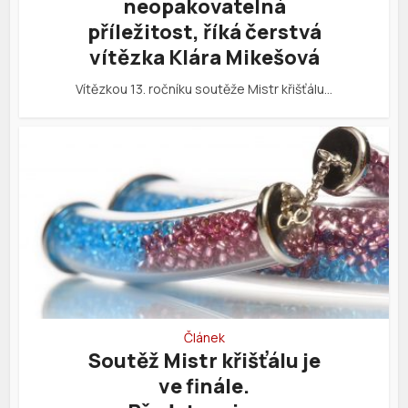
neopakovatelná
příležitost, říká čerstvá
vítězka Klára Mikešová
Vítězkou 13. ročníku soutěže Mistr křišťálu…
Článek
Soutěž Mistr křišťálu je
ve finále.