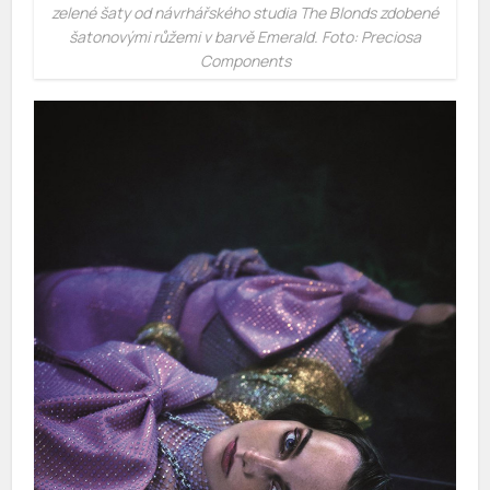
zelené šaty od návrhářského studia The Blonds zdobené
šatonovými růžemi v barvě Emerald. Foto: Preciosa
Components