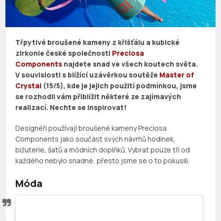
Třpytivé broušené kameny z křišťálu a kubické
zirkonie české společnosti
Preciosa
Components
najdete snad ve všech koutech světa.
V souvislosti s blížící uzávěrkou soutěže
Master of
Crystal
(15/5), kde je jejich použití podmínkou, jsme
se rozhodli vám přiblížit některé ze zajímavých
realizací. Nechte se inspirovat!
Designéři používají broušené kameny Preciosa
Components jako součást svých návrhů hodinek,
bižuterie, šatů a módních doplňků. Vybrat pouze tři od
každého nebylo snadné, přesto jsme se o to pokusili.
Móda