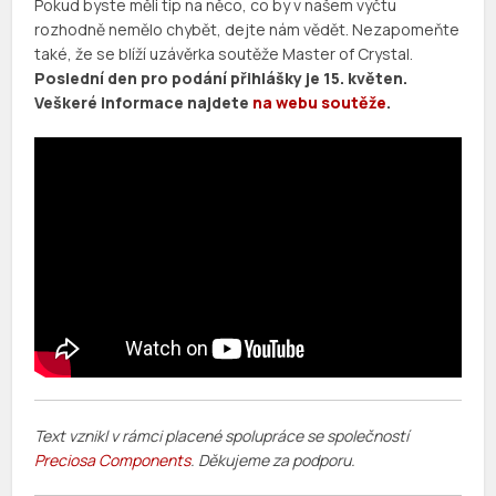
Pokud byste měli tip na něco, co by v našem výčtu
rozhodně nemělo chybět, dejte nám vědět. Nezapomeňte
také, že se blíží uzávěrka soutěže Master of Crystal.
Poslední den pro podání přihlášky je 15. květen.
Veškeré informace najdete
na webu soutěže
.
Text vznikl v rámci placené spolupráce se společností
Preciosa Components
. Děkujeme za podporu.