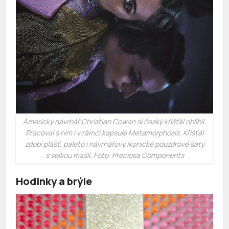
Americký návrhář Christian Cowan si český křišťál oblíbil.
Pracoval s ním i v rámci kapsule Metamorphosis. Křišťál
zdobí plášť, paleto i návrhářovy ikonické pouzdrové šaty
s velkou mašlí. Foto: Preciosa Components
Hodinky a brýle