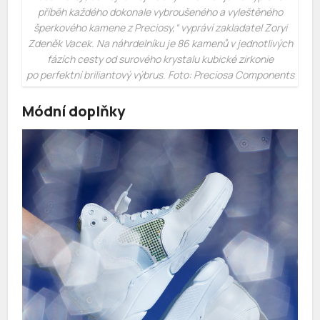
příběh každého dokonale vybroušeného a vyleštěného
šperkového kamene z Preciosy,“
vypráví zakladatel Zoryi
Zdeněk Vacek. Na náhrdelníku je 86 kamenů v jednotlivých
fázích cesty od surového krystalu kubické zirkonie
po perfektní briliantový výbrus. Foto: Preciosa Components
Módní doplňky