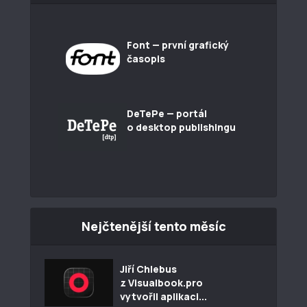
Font — první grafický
časopis
DeTePe — portál
o desktop publishingu
Nejčtenější tento měsíc
Jiří Chlebus
z Visualbook.pro
vytvořil aplikaci...