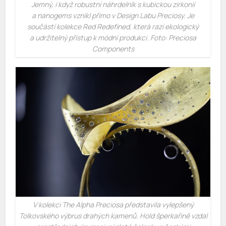
Jemný, i když robustní náhrdelník s kubickou zirkonií
a nanogems vznikl přímo v Design Labu Preciosy. Je
součástí kolekce Red Redefined, která razí ekologický
a udržitelný přístup k módní produkci. Foto: Preciosa
Components
V kolekci The Alpha Preciosa představila vylepšený
Tolkovského výbrus drahých kamenů. Hold šperkařině vzdal