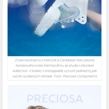
Zcela nové barvy Limecicle a Caribbean Sea oslovily
teniskového krále Martina Brnu ze studia Unbroken
Addiction. V kolekci Unstoppable vytvořil jedinečný pár
ručně vyrobených tenisek. Foto: Preciosa Components