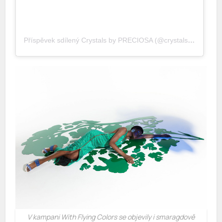
Příspěvek sdílený Crystals by PRECIOSA (@crystalsbypreciosa)
V kampani With Flying Colors se objevily i smaragdově