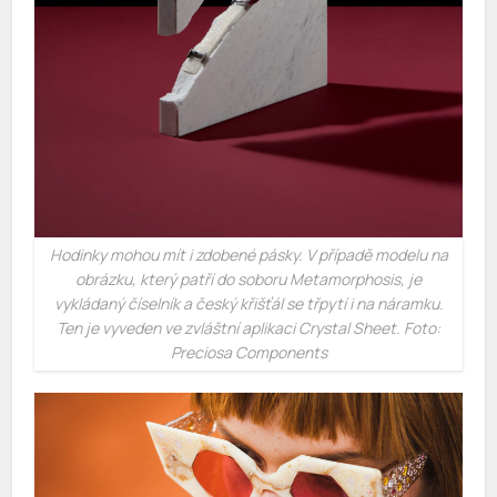
Hodinky mohou mít i zdobené pásky. V případě modelu na
obrázku, který patří do soboru Metamorphosis, je
vykládaný číselník a český křišťál se třpytí i na náramku.
Ten je vyveden ve zvláštní aplikaci Crystal Sheet. Foto:
Preciosa Components