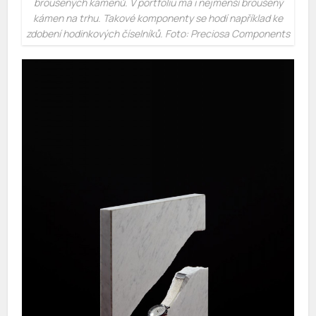
broušených kamenů. V portfoliu má i nejmenší broušený
kámen na trhu. Takové komponenty se hodí například ke
zdobení hodinkových číselníků. Foto: Preciosa Components