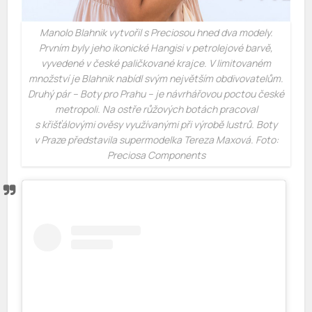
Manolo Blahnik vytvořil s Preciosou hned dva modely.
Prvním byly jeho ikonické Hangisi v petrolejové barvě,
vyvedené v české paličkované krajce. V limitovaném
množství je Blahnik nabídl svým největším obdivovatelům.
Druhý pár – Boty pro Prahu – je návrhářovou poctou české
metropoli. Na ostře růžových botách pracoval
s křišťálovými ověsy využívanými při výrobě lustrů. Boty
v Praze představila supermodelka Tereza Maxová. Foto:
Preciosa Components