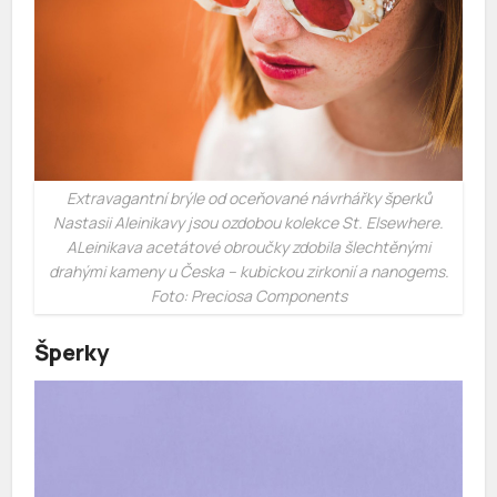
Extravagantní brýle od oceňované návrhářky šperků
Nastasii Aleinikavy jsou ozdobou kolekce St. Elsewhere.
ALeinikava acetátové obroučky zdobila šlechtěnými
drahými kameny u Česka – kubickou zirkonií a nanogems.
Foto: Preciosa Components
Šperky