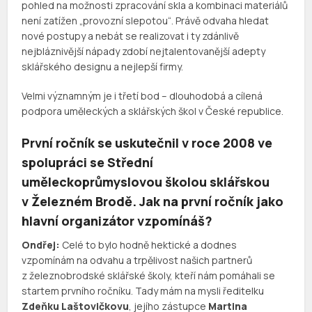
pohled na možnosti zpracování skla a kombinaci materiálů
není zatížen „provozní slepotou“. Právě odvaha hledat
nové postupy a nebát se realizovat i ty zdánlivě
nejbláznivější nápady zdobí nejtalentovanější adepty
sklářského designu a nejlepší firmy.
Velmi významným je i třetí bod – dlouhodobá a cílená
podpora uměleckých a sklářských škol v České republice.
První ročník se uskutečnil v roce 2008 ve
spolupráci se Střední
uměleckoprůmyslovou školou sklářskou
v Železném Brodě. Jak na první ročník jako
hlavní organizátor vzpomínáš?
Ondřej:
Celé to bylo hodně hektické a dodnes
vzpomínám na odvahu a trpělivost našich partnerů
z železnobrodské sklářské školy, kteří nám pomáhali se
startem prvního ročníku. Tady mám na mysli ředitelku
Zdeňku Laštovičkovu
, jejího zástupce
Martina