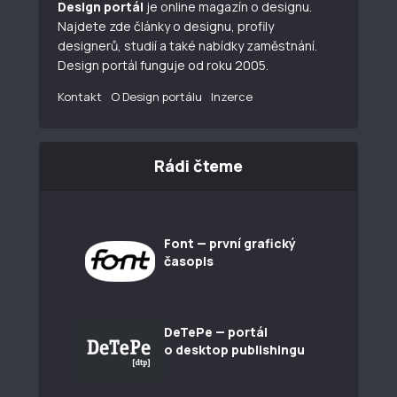
Design portál
je online magazín o designu.
Najdete zde články o designu, profily
designerů, studií a také nabídky zaměstnání.
Design portál funguje od roku 2005.
Kontakt
O Design portálu
Inzerce
Rádi čteme
Font — první grafický
časopis
DeTePe — portál
o desktop publishingu