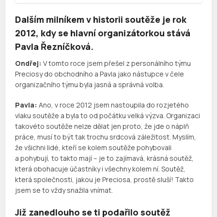
Dalším milníkem v historii soutěže je rok
2012, kdy se hlavní organizátorkou stává
Pavla Řezníčková.
Ondřej:
V tomto roce jsem přešel z personálního týmu
Preciosy do obchodního a Pavla jako nástupce v čele
organizačního týmu byla jasná a správná volba.
Pavla:
Ano, v roce 2012 jsem nastoupila do rozjetého
vlaku soutěže a byla to od počátku velká výzva. Organizaci
takovéto soutěže nelze dělat jen proto, že jde o náplň
práce, musí to být tak trochu srdcová záležitost. Myslím,
že všichni lidé, kteří se kolem soutěže pohybovali
a pohybují, to takto mají – je to zajímavá, krásná soutěž,
která obohacuje účastníky i všechny kolem ní. Soutěž,
která společnosti, jakou je Preciosa, prostě sluší! Takto
jsem se to vždy snažila vnímat.
Již zanedlouho se ti podařilo soutěž