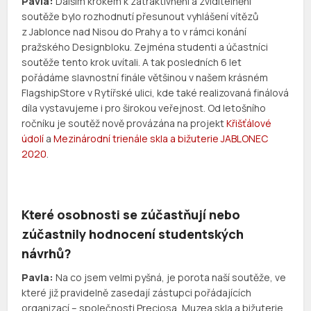
Pavla:
Dalším krokem k zatraktivnění a zviditelnění
soutěže bylo rozhodnutí přesunout vyhlášení vítězů
z Jablonce nad Nisou do Prahy a to v rámci konání
pražského Designbloku. Zejména studenti a účastníci
soutěže tento krok uvítali. A tak posledních 6 let
pořádáme slavnostní finále většinou v našem krásném
FlagshipStore v Rytířské ulici, kde také realizovaná finálová
díla vystavujeme i pro širokou veřejnost. Od letošního
ročníku je soutěž nově provázána na projekt
Křišťálové
údolí
a
Mezinárodní trienále skla a bižuterie JABLONEC
2020
.
Které osobnosti se zúčastňují nebo
zúčastnily hodnocení studentských
návrhů?
Pavla:
Na co jsem velmi pyšná, je porota naší soutěže, ve
které již pravidelně zasedají zástupci pořádajících
organizací – společnosti Preciosa, Muzea skla a bižuterie