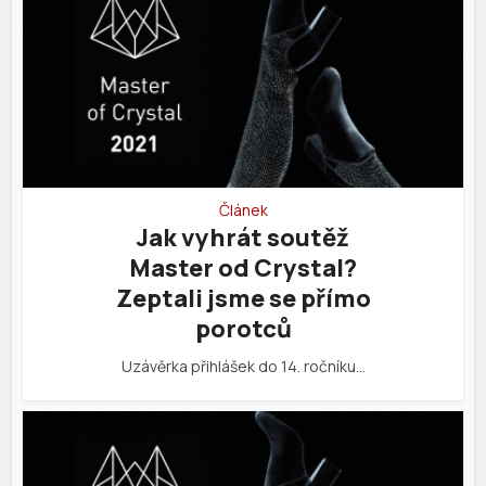
Článek
Jak vyhrát soutěž
Master od Crystal?
Zeptali jsme se přímo
porotců
Uzávěrka přihlášek do 14. ročníku…