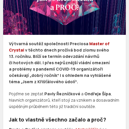
Výtvarná soutěž společnosti Preciosa
Master of
Crystal
v těchto dnech prožívá bod zlomu svého
13. ročníku. Blíží se termín odevzdání návrhů
či hotových děl. I přes nejrůznější vládní omezení
a problémy s pandemií COVID-19 organizátoři
očekávají „dobrý ročník“ i s ohledem na vyhlášené
téma „Jsem z Křišťálového údolí“.
Pojďme se zeptat
Pavly Řezníčkové
a
Ondřeje Šípa
,
hlavních organizátorů, kteří stojí za vznikem a dosavadním
úspěšným průběhem této již tradiční soutěže.
Jak to vlastně všechno začalo a proč?