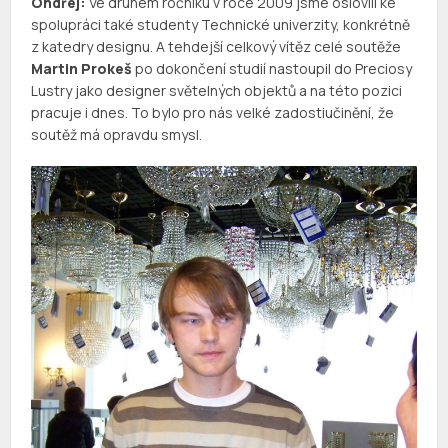
Ondřej:
Ve druhém ročníku v roce 2009 jsme oslovili ke
spolupráci také studenty Technické univerzity, konkrétně
z katedry designu. A tehdejší celkový vítěz celé soutěže
Martin Prokeš
po dokončení studií nastoupil do Preciosy
Lustry jako designer světelných objektů a na této pozici
pracuje i dnes. To bylo pro nás velké zadostiučinění, že
soutěž má opravdu smysl.