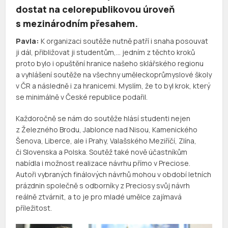
dostat na celorepublikovou úroveň
s mezinárodním přesahem.
Pavla:
K organizaci soutěže nutně patří i snaha posouvat
ji dál, přibližovat ji studentům,… jedním z těchto kroků
proto bylo i opuštění hranice našeho sklářského regionu
a vyhlášení soutěže na všechny uměleckoprůmyslové školy
v ČR a následně i za hranicemi. Myslím, že to byl krok, který
se minimálně v České republice podařil.
Každoročně se nám do soutěže hlásí studenti nejen
z Železného Brodu, Jablonce nad Nisou, Kamenického
Šenova, Liberce, ale i Prahy, Valašského Meziříčí, Zlína,
či Slovenska a Polska. Soutěž také nově účastníkům
nabídla i možnost realizace návrhu přímo v Preciose.
Autoři vybraných finálových návrhů mohou v období letních
prázdnin společně s odborníky z Preciosy svůj návrh
reálně ztvárnit, a to je pro mladé umělce zajímavá
příležitost.