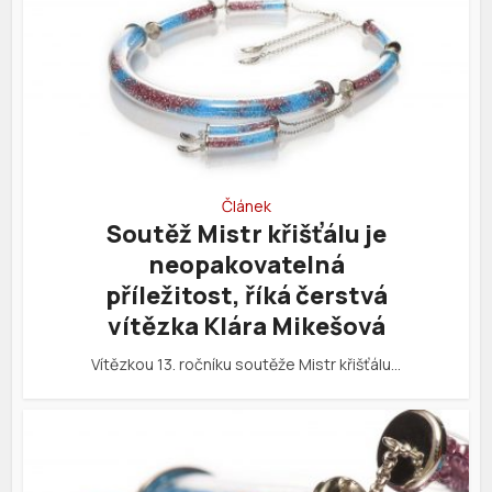
Článek
Soutěž Mistr křišťálu je
neopakovatelná
příležitost, říká čerstvá
vítězka Klára Mikešová
Vítězkou 13. ročníku soutěže Mistr křišťálu…