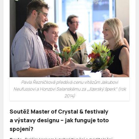
Pavla Řezníčková předává cenu vítězům Jakubovi
Neufussovi a Honzovi Salanskému za „Jizerský šperk“ (rok
2014)
Soutěž Master of Crystal & festivaly
a výstavy designu – jak funguje toto
spojení?