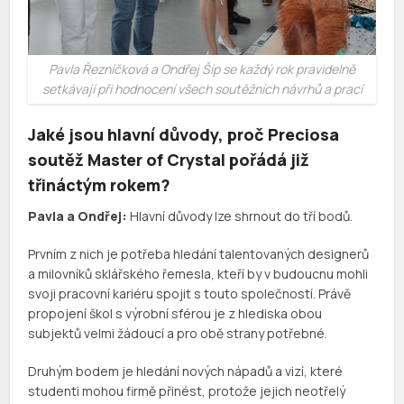
Pavla Řezníčková a Ondřej Šíp se každý rok pravidelně
setkávají při hodnocení všech soutěžních návrhů a prací
Jaké jsou hlavní důvody, proč Preciosa
soutěž Master of Crystal pořádá již
třináctým rokem?
Pavla a Ondřej:
Hlavní důvody lze shrnout do tří bodů.
Prvním z nich je potřeba hledání talentovaných designerů
a milovníků sklářského řemesla, kteří by v budoucnu mohli
svoji pracovní kariéru spojit s touto společností. Právě
propojení škol s výrobní sférou je z hlediska obou
subjektů velmi žádoucí a pro obě strany potřebné.
Druhým bodem je hledání nových nápadů a vizí, které
studenti mohou firmě přinést, protože jejich neotřelý