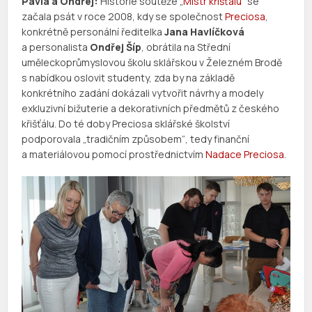
Pavla a Ondřej:
Historie soutěže „
Mistr křišťálu
“ se
začala psát v roce 2008, kdy se společnost
Preciosa
,
konkrétně personální ředitelka
Jana Havlíčková
a personalista
Ondřej Šíp
, obrátila na Střední
uměleckoprůmyslovou školu sklářskou v Železném Brodě
s nabídkou oslovit studenty, zda by na základě
konkrétního zadání dokázali vytvořit návrhy a modely
exkluzivní bižuterie a dekorativních předmětů z českého
křišťálu. Do té doby Preciosa sklářské školství
podporovala „tradičním způsobem“, tedy finanční
a materiálovou pomocí prostřednictvím
Nadace Preciosa
.