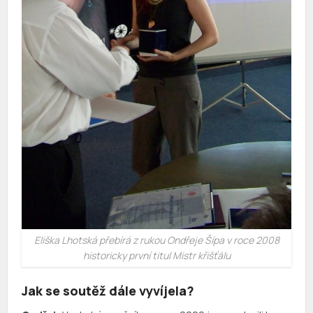
Eliška Lhotská přebírá z rukou Ondřeje Šípa v roce 2008
historicky první titul Mistr křišťálu
Jak se soutěž dále vyvíjela?