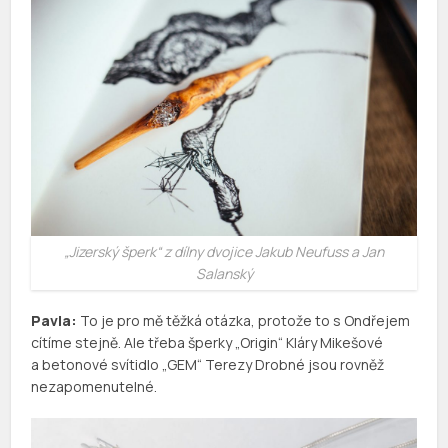
„Jizerský šperk“ z dílny dvojice Jakub Neufuss a Jan
Salanský
Pavla:
To je pro mě těžká otázka, protože to s Ondřejem
cítíme stejně. Ale třeba šperky „Origin“ Kláry Mikešové
a betonové svítidlo „GEM“ Terezy Drobné jsou rovněž
nezapomenutelné.