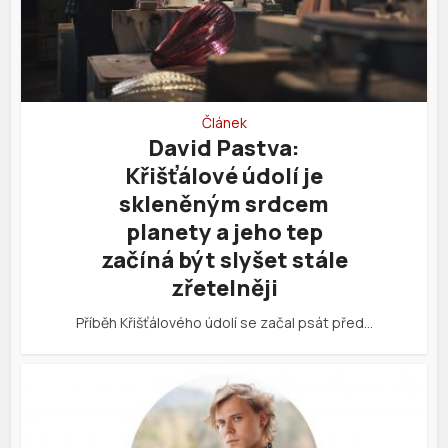
Článek
David Pastva:
Křišťálové údolí je
skleněným srdcem
planety a jeho tep
začíná být slyšet stále
zřetelněji
Příběh Křišťálového údolí se začal psát před…