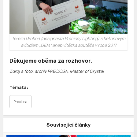
Tereza Drobná (designérka Preciosy Lighting) s betonovým
svítidlem „GEM“ aneb vítězka soutěže v roce 2017
Děkujeme oběma za rozhovor.
Zdroj a foto: archiv PRECIOSA, Master of Crystal
Preciosa
Související články