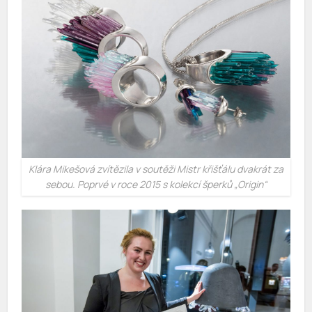
Klára Mikešová zvítězila v soutěži Mistr křišťálu dvakrát za
sebou. Poprvé v roce 2015 s kolekcí šperků „Origin“