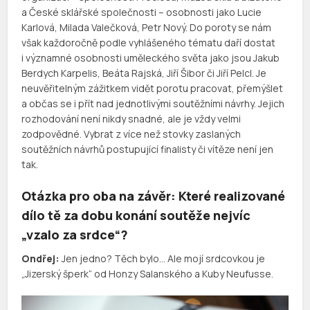
a České sklářské společnosti – osobnosti jako Lucie
Karlová, Milada Valečková, Petr Nový. Do poroty se nám
však každoročně podle vyhlášeného tématu daří dostat
i významné osobnosti uměleckého světa jako jsou Jakub
Berdych Karpelis, Beáta Rajská, Jiří Šibor či Jiří Pelcl. Je
neuvěřitelným zážitkem vidět porotu pracovat, přemýšlet
a občas se i přít nad jednotlivými soutěžními návrhy. Jejich
rozhodování není nikdy snadné, ale je vždy velmi
zodpovědné. Vybrat z více než stovky zaslaných
soutěžních návrhů postupující finalisty či vítěze není jen
tak.
Otázka pro oba na závěr: Které realizované
dílo tě za dobu konání soutěže nejvíc
„vzalo za srdce“?
Ondřej:
Jen jedno? Těch bylo… Ale mojí srdcovkou je
„Jizerský šperk“ od Honzy Salanského a Kuby Neufusse.