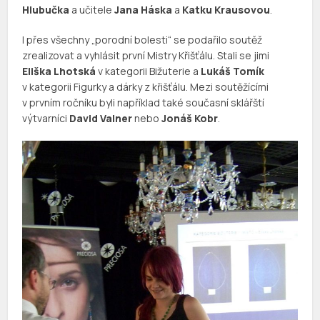
Hlubučka
a učitele
Jana Háska
a
Katku Krausovou
.
I přes všechny „porodní bolesti“ se podařilo soutěž
zrealizovat a vyhlásit první Mistry Křišťálu. Stali se jimi
Eliška Lhotská
v kategorii Bižuterie a
Lukáš Tomík
v kategorii Figurky a dárky z křišťálu. Mezi soutěžícími
v prvním ročníku byli například také současní sklářští
výtvarníci
David Valner
nebo
Jonáš Kobr
.