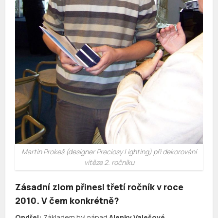
Martin Prokeš (designer Preciosy Lighting) při dekorování
vítěze 2. ročníku
Zásadní zlom přinesl třetí ročník v roce
2010. V čem konkrétně?
Ondřej:
Základem byl nápad
Alenky Valešové