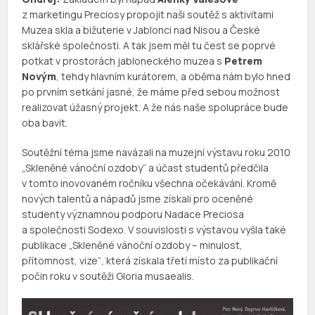
z marketingu Preciosy propojit naši soutěž s aktivitami
Muzea skla a bižuterie v Jablonci nad Nisou a České
sklářské společnosti. A tak jsem měl tu čest se poprvé
potkat v prostorách jabloneckého muzea s
Petrem
Novým
, tehdy hlavním kurátorem, a oběma nám bylo hned
po prvním setkání jasné, že máme před sebou možnost
realizovat úžasný projekt. A že nás naše spolupráce bude
oba bavit.
Soutěžní téma jsme navázali na muzejní výstavu roku 2010
„Skleněné vánoční ozdoby“ a účast studentů předčila
v tomto inovovaném ročníku všechna očekávání. Kromě
nových talentů a nápadů jsme získali pro oceněné
studenty významnou podporu Nadace Preciosa
a společnosti Sodexo. V souvislosti s výstavou vyšla také
publikace „Skleněné vánoční ozdoby – minulost,
přítomnost, vize“, která získala třetí místo za publikační
počin roku v soutěži Gloria musaealis.