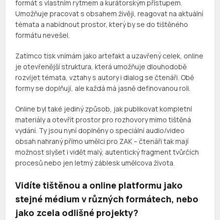
formát s vlastním rytmem a kurátorským přístupem.
Umožňuje pracovat s obsahem živěji, reagovat na aktuální
témata a nabídnout prostor, který by se do tištěného
formátu nevešel.
Zatímco tisk vnímám jako artefakt a uzavřený celek, online
je otevřenější struktura, která umožňuje dlouhodobě
rozvíjet témata, vztahy s autory i dialog se čtenáři. Obě
formy se doplňují, ale každá má jasně definovanou roli.
Online byl také jediný způsob, jak publikovat kompletní
materiály a otevřít prostor pro rozhovory mimo tištěná
vydání. Ty jsou nyní doplněny o speciální audio/video
obsah nahraný přímo umělci pro ZAK – čtenáři tak mají
možnost slyšet i vidět malý, autentický fragment tvůrčích
procesů nebo jen letmý záblesk umělcova života.
Vidíte tištěnou a online platformu jako
stejné médium v různých formátech, nebo
jako zcela odlišné projekty?