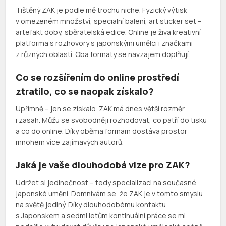
Tištěný ZAK je podle mě trochu niche. Fyzický výtisk
v omezeném množství, speciální balení, art sticker set –
artefakt doby, sběratelská edice. Online je živá kreativní
platforma s rozhovory s japonskými umělci i značkami
z různých oblastí. Oba formáty se navzájem doplňují.
Co se rozšířením do online prostředí
ztratilo, co se naopak získalo?
Upřímně – jen se získalo. ZAK má dnes větší rozměr
i zásah. Můžu se svobodněji rozhodovat, co patří do tisku
a co do online. Díky oběma formám dostává prostor
mnohem více zajímavých autorů.
Jaká je vaše dlouhodobá vize pro ZAK?
Udržet si jedinečnost – tedy specializaci na současné
japonské umění. Domnívám se, že ZAK je v tomto smyslu
na světě jediný. Díky dlouhodobému kontaktu
s Japonskem a sedmi letům kontinuální práce se mi