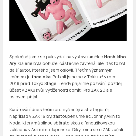
Společně jsme se pak vydali na výstavu umělce
Hoshikiho
Ary
. Galerie byla bohužel částečně zavřená, ale i tak to byl
další autor, kterého jsem oslovil. Třetím významným
jménem je
face oka
. Potkali jsme se v Tokiu už v roce
2019 před Tokyo Stage. Tehdy přijal mé pozvání, později
účast v ZAKu kvůli vytíženosti odmítl. Pro ZAK 20 ale
oslovení přijal.
Kurátování dnes řeším promyšleněji a strategičtěji.
Například v ZAK 19 byl zastoupen umělec Johnny Akihito
Noda, který má silnou sběratelskou a fanouškovskou
základnu v Asii mimo Japonsko. Díky tomu se o ZAK začali