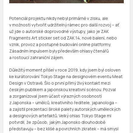
Potenciál projektu nikdy nebyl primárně v zisku, ale
v možnosti vytvořit udržitelný rámec pro další rozvoj – ať
už jde o autorské doprovodné výstupy, jako je ZAK
Fragments Art sticker set od ZAK 14, nové balení, nebo
vznik, provoz a postupné budování online platformy.
Zásadním impulsem byly především ohlasy čtenářů
a rostoucí zahraniční zájem.
Důležitý moment přišel v roce 2019, kdy jsem byl osloven
ke kurátorování Tokyo Stage na designovém eventu Meat
Design v Ostravě. Šlo o první přímý živý kontakt mezi
českým publikem a japonskou kreativní scénou. Pozval
a zorganizoval jsem účast výrazných osobností
z Japonska – umělců, kreativního ředitele, japanologa –
a zajistil prezentaci široké palety autorských uměleckých
a designových artefaktů. Velký ohlas Tokyo Stage mi
potvrdil, že způsob, jakým Japonsko dlouhodobě
představuju – bez klišé a povrchních zkratek – má smysl