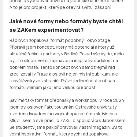
podařilo vybudovat důvěru na japonské umělecké scéně.
A to je pro projekt, který se otevírá světu, zásadní.
Jaké nové formy nebo formáty byste chtěl
se ZAKem experimentovat?
Rád bych zopakoval formát podobný Tokyo Stage.
Připravil jsem koncept, který má potenciál a který už
aktuálně řeším s partnery v Berlíně. Pokud vše vyjde, mělo
by jít o silnou, velmi zajímavou a inspirativní událost na
dobrém místě. Tento koncept bych samozřejmě rád
zrealizoval i v Praze a oslovil nejen místní publikum, ale
i návštěvníky ze zahraničí. Právě jedinečnost a obsah
formátu vnímám jako jeho velkou přednost.
Baví mě taky formát přednášky a workshopu. V roce 2024
jsem byl osloven Fakultou umění Ostravské univerzity
k vedení dvoudenního workshopu na téma aktivismus.
Mluvil jsem o své práci, o ZAKu, o spolupráci s Japonskem.
Se studenty jsme pak připravovali vlastní magazín. Byl to
velmi inspirativní formát, který bych rád zopakoval.