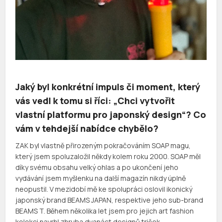
Jaký byl konkrétní impuls či moment, který
vás vedl k tomu si říci: „Chci vytvořit
vlastní platformu pro japonský design“? Co
vám v tehdejší nabídce chybělo?
ZAK byl vlastně přirozeným pokračováním SOAP magu,
který jsem spoluzaložil někdy kolem roku 2000. SOAP měl
díky svému obsahu velký ohlas a po ukončení jeho
vydávání jsem myšlenku na další magazín nikdy úplně
neopustil. V mezidobí mě ke spolupráci oslovil ikonický
japonský brand BEAMS JAPAN, respektive jeho sub-brand
BEAMS T. Během několika let jsem pro jejich art fashion
kolekci navrhl zhruba dvanáct designů triček.