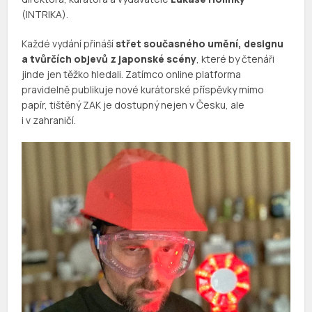
(INTRIKA).
Každé vydání přináší
střet současného umění, designu
a tvůrčích objevů z japonské scény
, které by čtenáři
jinde jen těžko hledali. Zatímco online platforma
pravidelně publikuje nové kurátorské příspěvky mimo
papír, tištěný ZAK je dostupný nejen v Česku, ale
i v zahraničí.