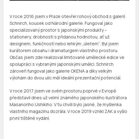
V roce 2016 jsem v Praze otevřel rohový obchod s galerií
Schnirch, kousek od Národní galerie. Fungoval jako
specializovaný prostor s japonskými produkty –
stationery, drobnosti s přidanou hodnotou, ať už
designem, funkčností nebo lehkým „úletem“. Byl jsem
kurátorem obsahu i dramaturgem vlastního prostoru.
Občas jsem zde realizoval limitované umělecké edice ve
spolupráci s vybranými japonskými umělci. Schnirch
zároveň fungoval jako galerie OKENA a díky velkým
výlohám do dvou ulic měl ideální prezentační potenciál.
V roce 2017 jsem ve svém prostoru poprvé v Evropě
představil dnes už velmi známého japonského ilustrátora
Masanoriho Ushikiho. V tu chvíli bylo jasné, že myšlenka
vlastního magazínu dozrála. V roce 2019 vznikl ZAK a vyšlo
první tištěné vydání.