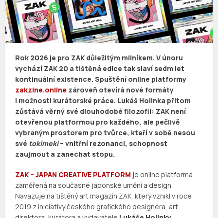
Rok 2026 je pro ZAK důležitým milníkem. V únoru
vychází ZAK 20 a tištěná edice tak slaví sedm let
kontinuální existence. Spuštění online platformy
zakzine.online
zároveň otevírá nové formáty
i možnosti kurátorské práce. Lukáš Holinka přitom
zůstává věrný své dlouhodobé filozofii: ZAK není
otevřenou platformou pro každého, ale pečlivě
vybraným prostorem pro tvůrce, kteří v sobě nesou
své
tokimeki
– vnitřní rezonanci, schopnost
zaujmout a zanechat stopu.
ZAK – JAPAN CREATIVE PLATFORM
je online platforma
zaměřená na současné japonské umění a design.
Navazuje na tištěný art magazín ZAK, který vznikl v roce
2019 z iniciativy českého grafického designéra, art
direktora, kurátora a vydavatele
Lukáše Holinky