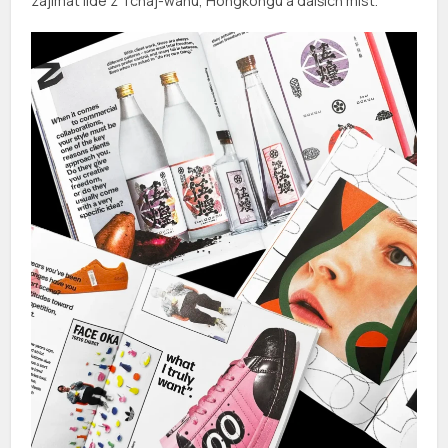
zajímat lidé z Tchaj-wanu, Hongkongu a dalších míst.