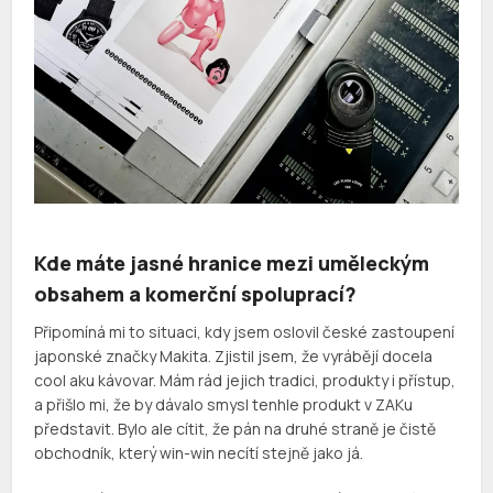
Kde máte jasné hranice mezi uměleckým
obsahem a komerční spoluprací?
Připomíná mi to situaci, kdy jsem oslovil české zastoupení
japonské značky Makita. Zjistil jsem, že vyrábějí docela
cool aku kávovar. Mám rád jejich tradici, produkty i přístup,
a přišlo mi, že by dávalo smysl tenhle produkt v ZAKu
představit. Bylo ale cítit, že pán na druhé straně je čistě
obchodník, který win-win necítí stejně jako já.