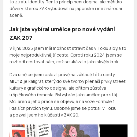
to ztrátu identity. Tento princip není dogma, ale měřítko
důvěry, kterou ZAK vybudoval na japonské i mezinárodní
scéně.
Jak jste vybíral umělce pro nové vydání
ZAK 20?
V říjnu 2025 jsem měl možnost strávit čas v Tokiu a byla to
moje nejproduktivnější cesta. Oproti roku 2024 jsem se
rozhodl cestovat sám, což se ukázalo jako skvělý krok.
Dva umělce jsem oslovil právě na základě této cesty.
MILTZ
je kaligraf, který do své tvorby přenáší prvky street
kultury a grafického designu, ale přitom zůstává
u špičkového řemesla. Byl vybrán jako umělec pro stáj
McLaren a jeho práce se objevuje na voze Formule 1
i dalších prvcích týmu. Osobně jsme se potkali v Tokiu
a pozval jsem ho k účasti v ZAK 20.