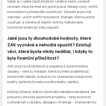
Výběr je z velké části intuitivní. Umělce často osobně
neznám, mluví ke mně jen jejich práce. Sleduji vývoj, vnitřní
konzistenci a především osobitost. Zásadní je pro mě
tokimeki
– pocit vnitřní rezonance. Energie, kterou práce
vyzařuje, a odvaha jít vlastní cestou. Kalkulované,
konformní umění do ZAKu nepatří.
Jaké jsou ty dlouhodobé hodnoty, které
ZAK vyznává a nehodlá opustit? Existují
věci, které byste nikdy nedělal, i kdyby to
byla finanční příležitost?
ZAK stojí na nezávislosti a respektu k autentickému
obsahu – není to médium, které by mělo podlehnout
komerčním tlakům, pokud by to znamenalo kompromis
kvality, autenticity nebo kurátorského záměru.
Existují situace, kde by obchodní nabídka byla lákavá, ale
pokud by ohrozila autonomii projektu – tedy možnost
rozhodovat o obsahu, designu i strategii – znamenalo by