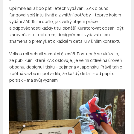
Upřímně asi až po pěti letech vydávání. ZAK dlouho
fungoval spíš intuitivně a z vnitřní potřeby – teprve kolem
vydání ZAK 15 mi došlo, jak velký objem práce
a odpovědnosti každý titul obnáší. Kurátorovat obsah, být
zároveň art directorem, designérem i vydavatelem
znamenalo přemýšlet o každém detailu v širším kontextu.
Velkou roli sehráli samotní čtenáři. Postupně se ukázalo,
že publikum, které ZAK oslovuje, je velmi citlivé na úroveň
obsahu, designu i tisku – zejména v Japonsku. Právě tahle
zpětná vazba mi potvrdila, že každý detail – od papíru
po tisk – má svůj význam.