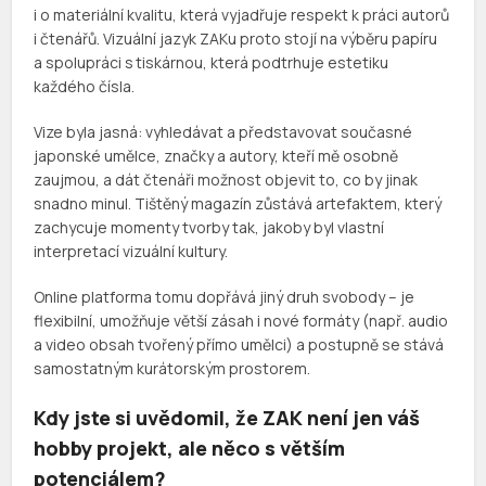
i o materiální kvalitu, která vyjadřuje respekt k práci autorů
i čtenářů. Vizuální jazyk ZAKu proto stojí na výběru papíru
a spolupráci s tiskárnou, která podtrhuje estetiku
každého čísla.
Vize byla jasná: vyhledávat a představovat současné
japonské umělce, značky a autory, kteří mě osobně
zaujmou, a dát čtenáři možnost objevit to, co by jinak
snadno minul. Tištěný magazín zůstává artefaktem, který
zachycuje momenty tvorby tak, jakoby byl vlastní
interpretací vizuální kultury.
Online platforma tomu dopřává jiný druh svobody – je
flexibilní, umožňuje větší zásah i nové formáty (např. audio
a video obsah tvořený přímo umělci) a postupně se stává
samostatným kurátorským prostorem.
Kdy jste si uvědomil, že ZAK není jen váš
hobby projekt, ale něco s větším
potenciálem?