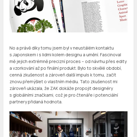
No a právě díky tomu jsem byl v neustálém kontaktu
s Japonskem i s lidmi kolem designu a umění. Fascinoval
mě jejich extrémně precizní proces – od návrhu přes edity
a vzorkování až po finální produkt. Bylo to skvělé období,
cenná zkušenost a zároveň další impuls k tomu, začít
znovu přemýšlet o vlastním médiu. Tato zkušenost mi
zároveň ukázala, že ZAK dokáže propojit designéry
s globálními značkami, což je pro čtenáře i potenciální
partnery přidaná hodnota.