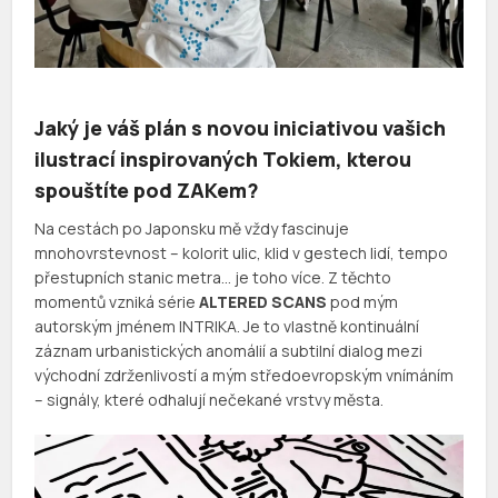
Jaký je váš plán s novou iniciativou vašich
ilustrací inspirovaných Tokiem, kterou
spouštíte pod ZAKem?
Na cestách po Japonsku mě vždy fascinuje
mnohovrstevnost – kolorit ulic, klid v gestech lidí, tempo
přestupních stanic metra… je toho více. Z těchto
momentů vzniká série
ALTERED SCANS
pod mým
autorským jménem INTRIKA. Je to vlastně kontinuální
záznam urbanistických anomálií a subtilní dialog mezi
východní zdrženlivostí a mým středoevropským vnímáním
– signály, které odhalují nečekané vrstvy města.