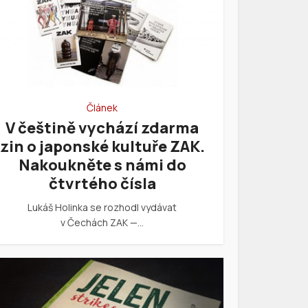
Článek
V češtině vychází zdarma
zin o japonské kultuře ZAK.
Nakoukněte s námi do
čtvrtého čísla
Lukáš Holinka se rozhodl vydávat
v Čechách ZAK —…