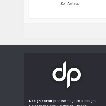
Komfort na…
Design portál
je online magazín o designu.
Najdete zde články o designu, profily