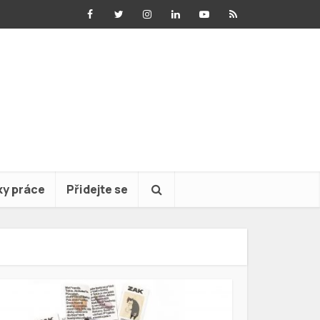
ky práce
Přidejte se