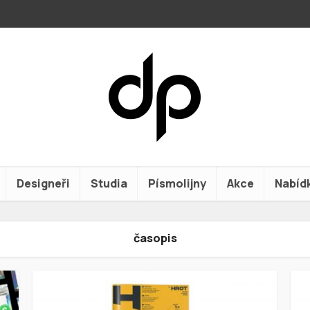
Designeři
Studia
Písmolijny
Akce
Nabíd
časopis