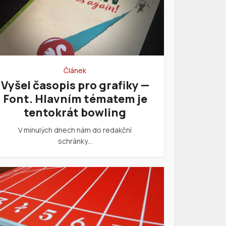
Článek
Vyšel časopis pro grafiky —
Font. Hlavním tématem je
tentokrát bowling
V minulých dnech nám do redakční
schránky…