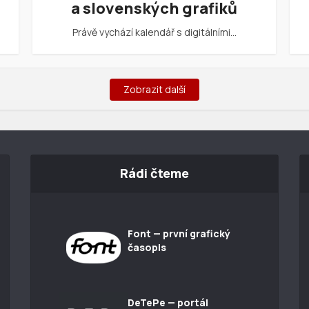
a slovenských grafiků
Právě vychází kalendář s digitálními…
Zobrazit další
Rádi čteme
Font — první grafický
časopis
DeTePe — portál