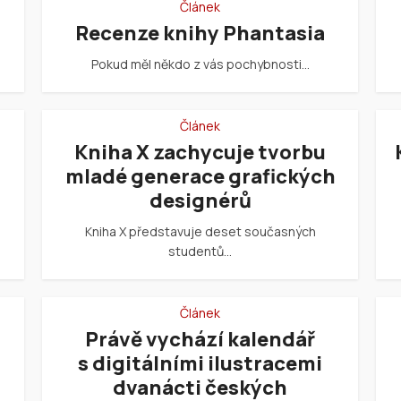
Článek
Recenze knihy Phantasia
Pokud měl někdo z vás pochybnosti…
Článek
Kniha X zachycuje tvorbu
mladé generace grafických
designérů
Kniha X představuje deset současných
studentů…
Článek
Právě vychází kalendář
s digitálními ilustracemi
dvanácti českých