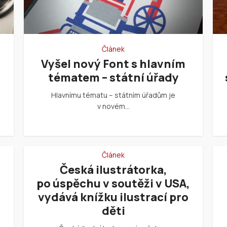
Článek
Vyšel nový Font s hlavním
tématem – státní úřady
Hlavnímu tématu – státním úřadům je
v novém…
Článek
Česká ilustrátorka,
po úspěchu v soutěži v USA,
vydává knížku ilustrací pro
děti