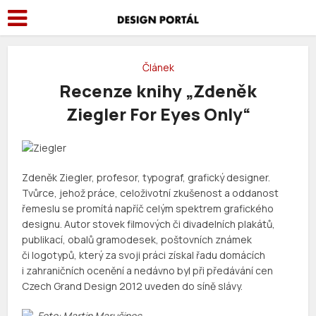
Článek
Recenze knihy „Zdeněk
Ziegler For Eyes Only“
Zdeněk Ziegler, profesor, typograf, grafický designer.
Tvůrce, jehož práce, celoživotní zkušenost a oddanost
řemeslu se promítá napříč celým spektrem grafického
designu. Autor stovek filmových či divadelních plakátů,
publikací, obalů gramodesek, poštovních známek
či logotypů, který za svoji práci získal řadu domácích
i zahraničních ocenění a nedávno byl při předávání cen
Czech Grand Design 2012 uveden do síně slávy.
Foto: Martin Marušinec