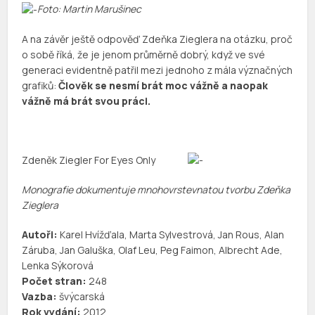
Foto: Martin Marušinec
A na závěr ještě odpověď Zdeňka Zieglera na otázku, proč
o sobě říká, že je jenom průměrně dobrý, když ve své
generaci evidentně patřil mezi jednoho z mála význačných
grafiků:
Člověk se nesmí brát moc vážně a naopak
vážně má brát svou práci.
Zdeněk Ziegler For Eyes Only
Monografie dokumentuje mnohovrstevnatou tvorbu Zdeňka
Zieglera
Autoři:
Karel Hvížďala, Marta Sylvestrová, Jan Rous, Alan
Záruba, Jan Galuška, Olaf Leu, Peg Faimon, Albrecht Ade,
Lenka Sýkorová
Počet stran:
248
Vazba:
švýcarská
Rok vydání:
2012