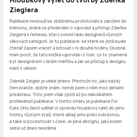
Zieglera
Publikace neslouží ke zběžnému prolistování a založení do
knihovny. Jedná se především o výpověď a přístup Zdeňka
Zieglera k řemeslu, který ovlivnil řadu designerů různých
věkových kategorií. Je to publikace, ke které se jistě bude
čtenář časem vracet a listovat v ní dlouhé hodiny. Osobně
mám pocit, že tato knížka vypovídá i o tom, co to znamená
být designérem v širším měřítku a jak se přístup k designu
mění s věkem.
Zdeněk Ziegler je velké jméno. Přestože ho, jako každý
člen branže, dobře znám, neměl jsem o něm moc detailní
představu. Toto jsem však zjistil až po několikátém
prohlednutí publikace. V tomto směru je publikace For
Eyes Only šancí udělat si opravdu hloubkový výlet do jeho
tvorby, různých stylů, které dělají jeho práci svéráznou,
a také si pocestovat v čase. Je plná designu, jaký kolem
sebe už dnes nevidíme.