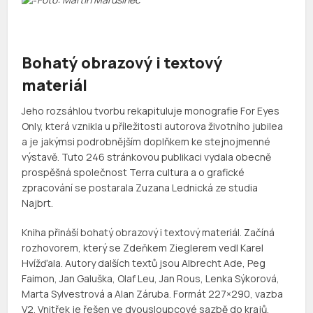
Bohatý obrazový i textový
materiál
Jeho rozsáhlou tvorbu rekapituluje monografie For Eyes
Only, která vznikla u příležitosti autorova životního jubilea
a je jakýmsi podrobnějším doplňkem ke stejnojmenné
výstavě. Tuto 246 stránkovou publikaci vydala obecně
prospěšná společnost Terra cultura a o grafické
zpracování se postarala Zuzana Lednická ze studia
Najbrt.
Kniha přináší bohatý obrazový i textový materiál. Začíná
rozhovorem, který se Zdeňkem Zieglerem vedl Karel
Hvížďala. Autory dalších textů jsou Albrecht Ade, Peg
Faimon, Jan Galuška, Olaf Leu, Jan Rous, Lenka Sýkorová,
Marta Sylvestrová a Alan Záruba. Formát 227×290, vazba
V2. Vnitřek je řešen ve dvousloupcové sazbě do krajů,