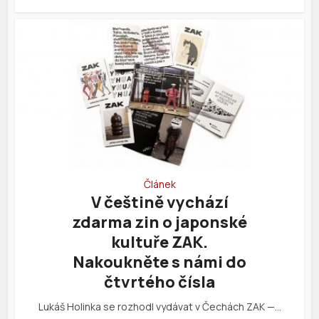
Článek
V češtině vychází
zdarma zin o japonské
kultuře ZAK.
Nakoukněte s námi do
čtvrtého čísla
Lukáš Holinka se rozhodl vydávat v Čechách ZAK —…