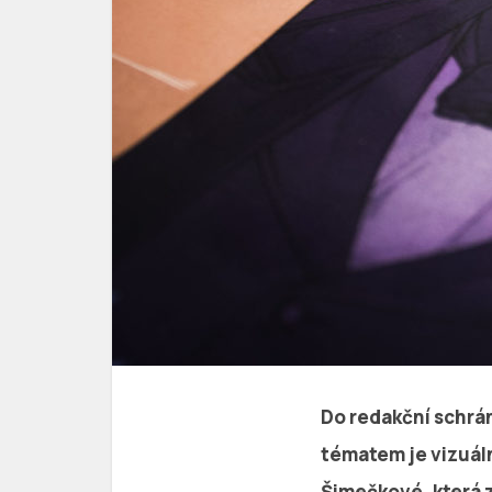
Do redakční schrán
tématem je vizuáln
Šimečkové, která 