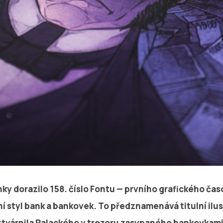
ky dorazilo 158. číslo Fontu — prvního grafického čas
í styl bank a bankovek. To předznamenává titulní ilu
ztvárnila Palackého v trezoru zasypaného bankovkami