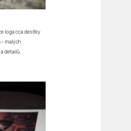
ze loga cca desítky
h – malých
a detailů.