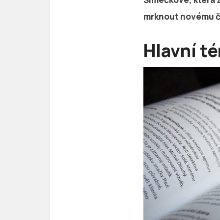
mrknout novému čí
Hlavní t