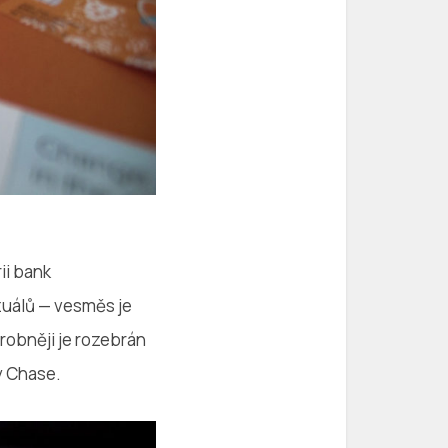
ii bank
zuálů — vesměs je
drobněji je rozebrán
y Chase.