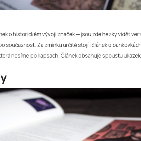
ánek o historickém vývoji značek — jsou zde hezky vidět ver
o současnost. Za zmínku určitě stojí i článek o bankovkác
která nosíme po kapsách. Článek obsahuje spoustu ukázek 
ry