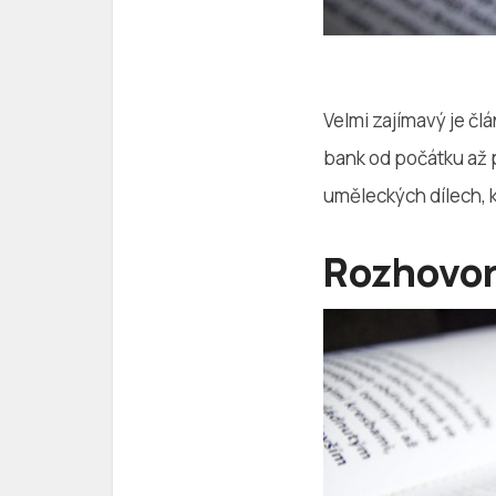
Velmi zajímavý je čl
bank od počátku až p
uměleckých dílech, 
Rozhovo