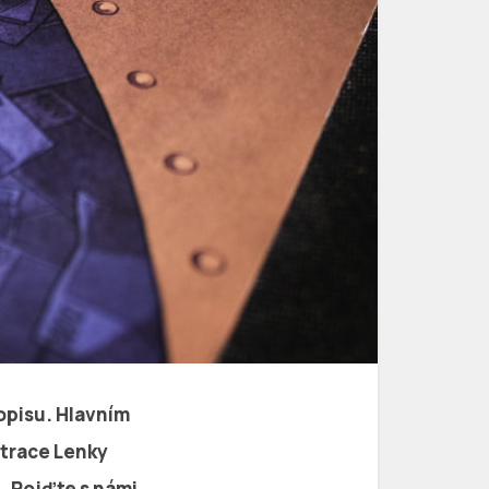
opisu. Hlavním
strace Lenky
. Pojďte s námi