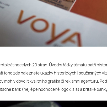
entokrát necelých 20 stran. Úvodní řádky tématu patří histor
mě toho zde naleznete ukázky historických i současných vi
dy mohly dovolit kvalitního grafika či reklamní agenturu. Po
eutsche bank (nejlépe hodnocené logo čísla) a britské bank