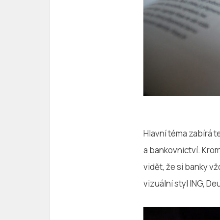
Hlavní téma zabírá t
a bankovnictví. Kro
vidět, že si banky vž
vizuální styl ING, D