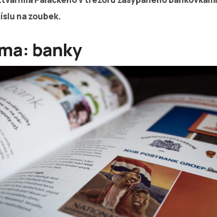
slu na zoubek.
éma: banky