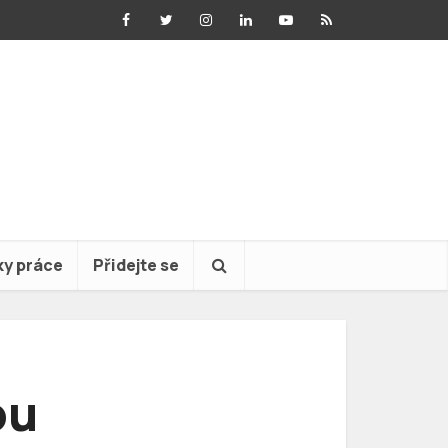
ky práce
Přidejte se
ou