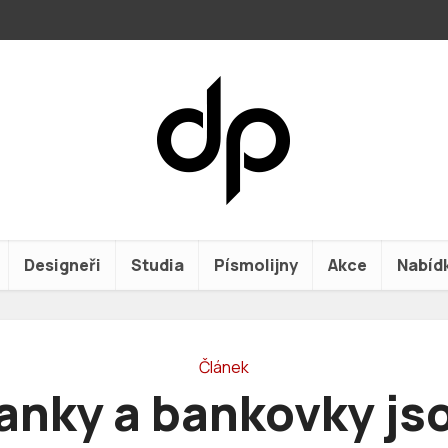
Designeři
Studia
Písmolijny
Akce
Nabíd
Článek
anky a bankovky js