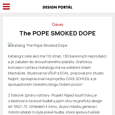
Článek
The POPE SMOKED DOPE
Katalog k celé akci má 110 stran, 130 barevných reprodukcí
a je zabalen do dvoustranného plakátu. Grafickou
koncepci výstavy i katalogu má na svědomí Adam
Macháček. Studoval na VŠUP a ECAL, pracoval pro studio
Najbrt, spolupracoval na projetku COOL SCHOOL a je
spoluautorem českého blogu Ovšem pozor!
Z tiskové zprávy výstavy:
Projekt Papež kouřil trávu je
o beatové a rockové hudbě a jejím vlivu na grafický design
let 1962–72. Vzhledem k tomu, že pro mladou generaci
tohoto období to byla právě hudba, která spoluvytvářela