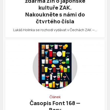
zdarma zin o japonské
kultuře ZAK.
Nakoukněte s námi do
čtvrtého čísla
Lukáš Holinka se rozhodl vydávat v Čechách ZAK —…
Článek
Časopis Font 168 —
Bary