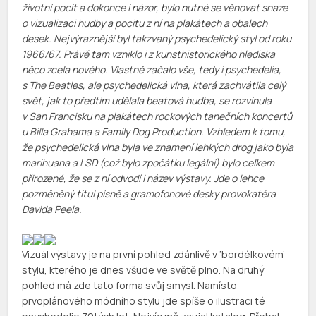
životní pocit a dokonce i názor, bylo nutné se věnovat snaze
o vizualizaci hudby a pocitu z ní na plakátech a obalech
desek. Nejvýraznější byl takzvaný psychedelický styl od roku
1966/67. Právě tam vzniklo i z kunsthistorického hlediska
něco zcela nového. Vlastně začalo vše, tedy i psychedelia,
s The Beatles, ale psychedelická vlna, která zachvátila celý
svět, jak to předtím udělala beatová hudba, se rozvinula
v San Francisku na plakátech rockových tanečních koncertů
u Billa Grahama a Family Dog Production. Vzhledem k tomu,
že psychedelická vlna byla ve znamení lehkých drog jako byla
marihuana a LSD (což bylo zpočátku legální) bylo celkem
přirozené, že se z ní odvodí i název výstavy. Jde o lehce
pozměněný titul písně a gramofonové desky provokatéra
Davida Peela.
Vizuál výstavy je na první pohled zdánlivě v ‘bordélkovém’
stylu, kterého je dnes všude ve světě plno. Na druhý
pohled má zde tato forma svůj smysl. Namísto
prvoplánového módního stylu jde spíše o ilustraci té