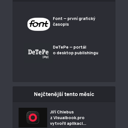
Font — první grafický
časopis
DeTePe — portál
o desktop publishingu
Nejčtenější tento měsíc
Jiří Chlebus
z Visualbook.pro
vytvořil aplikaci...