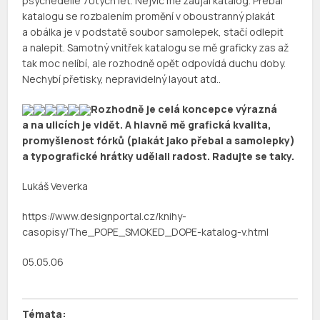
psychedelie 70tých let. Nejvíc mě zaujal katalog. Přebal
katalogu se rozbalením promění v oboustranný plakát
a obálka je v podstatě soubor samolepek, stačí odlepit
a nalepit. Samotný vnitřek katalogu se mě graficky zas až
tak moc nelíbí, ale rozhodně opět odpovídá duchu doby.
Nechybí přetisky, nepravidelný layout atd..
Rozhodně je celá koncepce výrazná
a na ulicích je vidět. A hlavně mě grafická kvalita,
promyšlenost fórků (plakát jako přebal a samolepky)
a typografické hrátky udělali radost. Radujte se taky.
Lukáš Veverka
https://www.designportal.cz/knihy-
casopisy/The_POPE_SMOKED_DOPE-katalog-v.html
05.05.06