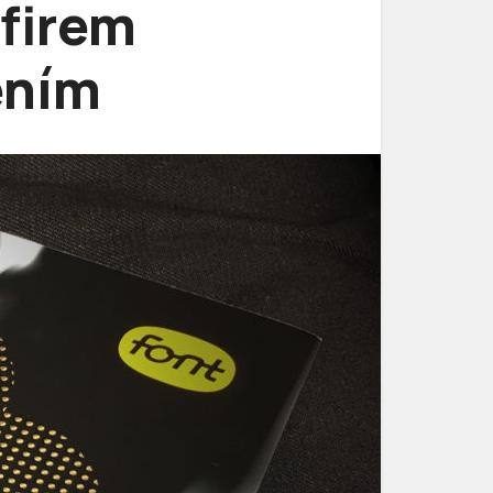
 firem
ením