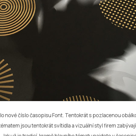
ilo nové číslo časopisu Font. Tentokrát s pozlacenou obál
ématem jsou tentokrát svítidla a vizuální styl firem zabývaj
. Jak už je tradicí, kromě hlavního tématu najdete v časopis