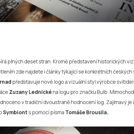
bírá plných deset stran. Kromě představení historických viz
tlením zde najdete i články týkající se konkrétních českých 
trnad
představuje nové logo a vizuální styl výrobce svítide
práce
Zuzany Lednické
na logu pro značku Bulb. Mimochode
dnoceno v tradiční dvoustraně hodnocení log. Zajímavý je i 
io
Symbiont
s pomocí písma
Tomáše Brousila.