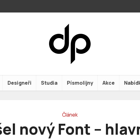
Designeři
Studia
Písmolijny
Akce
Nabíd
Článek
el nový Font – hla