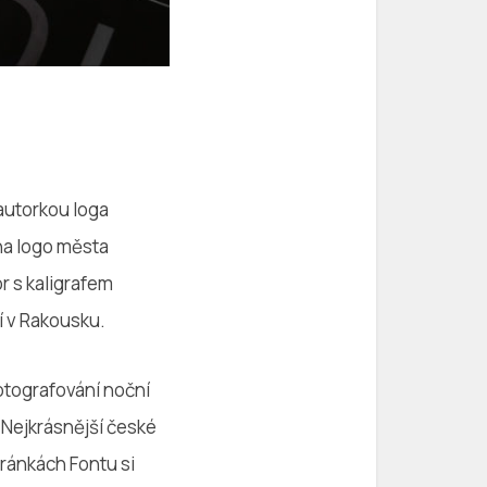
autorkou loga
 na logo města
or s kaligrafem
í v Rakousku.
fotografování noční
i Nejkrásnější české
tránkách Fontu si