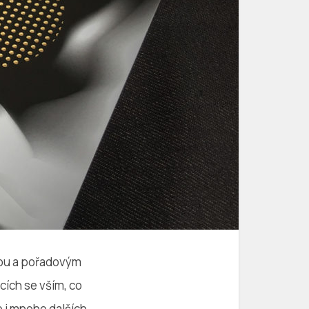
kou a pořadovým
ících se vším, co
e i mnoho dalších