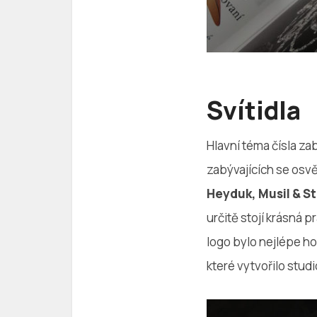
Svítidla
Hlavní téma čísla za
zabývajících se osvě
Heyduk, Musil & S
určitě stojí krásná 
logo bylo nejlépe ho
které vytvořilo stud