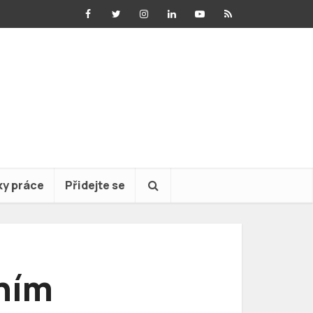
ky práce
Přidejte se
vním