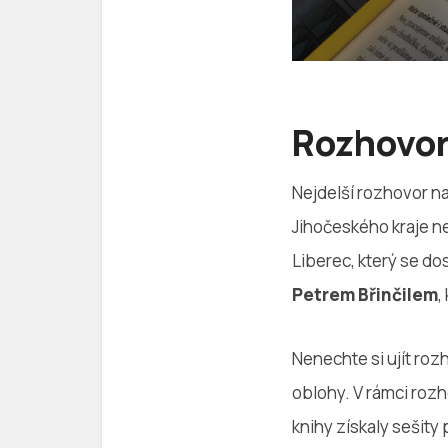
Rozhovo
Nejdelší rozhovor n
Jihočeského kraje ne
Liberec, který se dos
Petrem Břinčilem
,
Nenechte si ujít roz
oblohy. V rámci rozh
knihy získaly sešity 