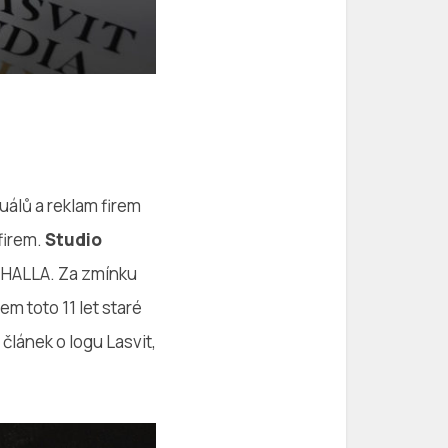
uálů a reklam firem
firem.
Studio
l HALLA. Za zmínku
m toto 11 let staré
článek o logu Lasvit,