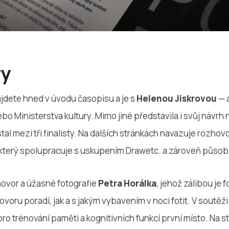
ry
ajdete hned v úvodu časopisu a je s
Helenou Jiskrovou
— 
bo Ministerstva kultury. Mimo jiné představila i svůj návrh
tal mezi tři finalisty. Na dalších stránkách navazuje rozhov
 který spolupracuje s uskupením Drawetc. a zároveň působ
hovor a úžasné fotografie
Petra Horálka
, jehož zálibou je 
ovoru poradí, jak a s jakým vybavením v noci fotit. V soutěž
pro trénování paměti a kognitivních funkcí první místo. Na s