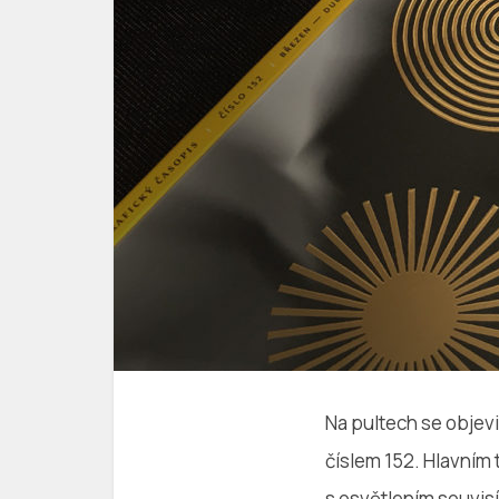
Na pultech se objev
číslem 152. Hlavním t
s osvětlením souvisí