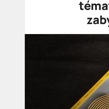
témat
zab