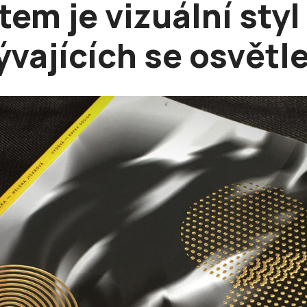
em je vizuální styl
ývajících se osvětl