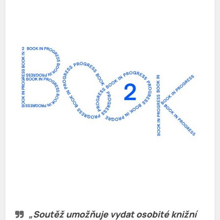
„Soutěž umožňuje vydat osobité knižní