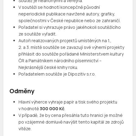
Soutěž je neanonymní a veřejná.
V soutěži se hodnotí koncepčně původní
neperiodické publikace navržené autory, grafiky,
společnostmi v České republice nebo ze zahraničí.
Pořadatel si vyhrazuje právo jakéhokoli soutěžícího
ze soutěže vyřadit.
Autoři realizovaných projektů umístěných na 1.,
2. a 3. místě soutěže se zavazují své výherní projekty
přihlásit do soutěže pořádané Ministerstvem kultury
ČR a Památníkem národního písemnictví –
Nejkrásnější české knihy roku.
Pořadatelem soutěže je Dipozitiv s.r.o.
Odměny
Hlavní výherce vyhraje papír a tisk svého projektu
v hodnotě
300 000 Kč
.
V případě, že by cena přesáhla tuto hranici je možné
po vzájemné domluvě navýšit tento kapitál ze zdrojů
vítěze.