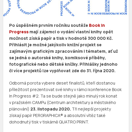
Po úspěšném prvním ročníku soutěže
Book in
Progress
mají zájemci o vydání vlastní knihy opět
možnost získá papír a tisk v hodnotě 300 000 Kč.
Přihlásit je možné jakýkoliv knižní projekt se
zajímavým grafickým zpracováním i tématem, ať už
se jedná o autorské knihy, komiksové příběhy,
fotografické nebo dětské knížky. Přihlášky jednoho
či více projektů lze vyplňovat zde do 31. října 2020.
Odborná porota vybere deset finalistů, kteří dostanou
příležitost prezentovat své knihy v rámci konference Book
In Progress #2. Ta se bude stejně jako minulý rok konat
v pražském CAMPu (Centrum architektury a městského
plánování)
23. listopadu 2020.
Tři nejlepší projekty
získají papír PERGRAPHICA® a absolutní vítěz také
dohodnutý tisk v tiskárně QUATRO PRINT.