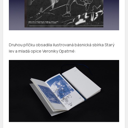
Druhou příčku obsadila ilustrovaná básnická sbírka Starý
lev a mladá opice Veroniky Opatrné: