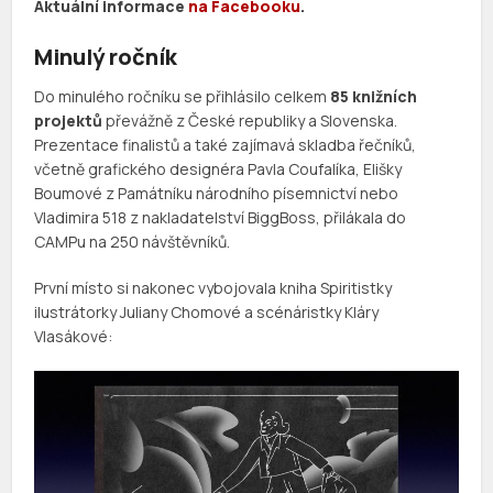
Aktuální informace
na Facebooku
.
Minulý ročník
Do minulého ročníku se přihlásilo celkem
85 knižních
projektů
převážně z České republiky a Slovenska.
Prezentace finalistů a také zajímavá skladba řečníků,
včetně grafického designéra Pavla Coufalíka, Elišky
Boumové z Památníku národního písemnictví nebo
Vladimira 518 z nakladatelství BiggBoss, přilákala do
CAMPu na 250 návštěvníků.
První místo si nakonec vybojovala kniha Spiritistky
ilustrátorky Juliany Chomové a scénáristky Kláry
Vlasákové: