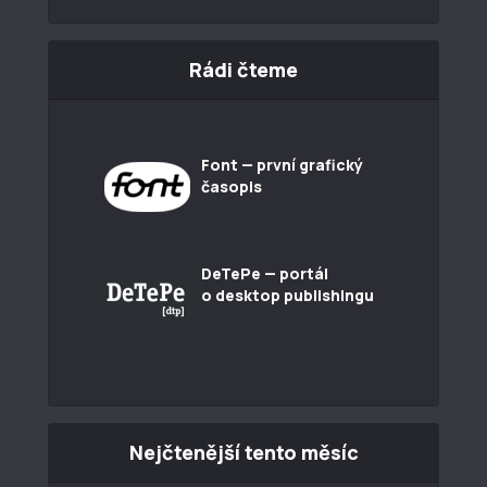
Rádi čteme
Font — první grafický
časopis
DeTePe — portál
o desktop publishingu
Nejčtenější tento měsíc