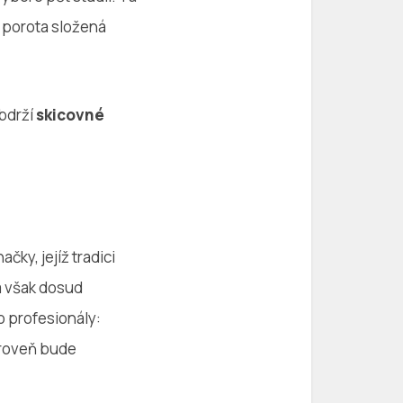
 porota složená
obdrží
skicovné
ky, jejíž tradici
ta však dosud
 profesionály:
ároveň bude