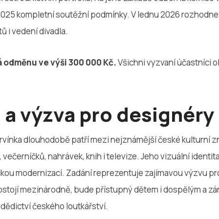
2025 kompletní soutěžní podmínky. V lednu 2026 rozhodne
ů i vedení divadla.
á odměnu ve výši 300 000 Kč.
Všichni vyzvaní účastníci 
 a výzva pro designéry
rvínka dlouhodobě patří mezi nejznámější české kulturní znač
l, večerníčků, nahrávek, knih i televize. Jeho vizuální identi
kou modernizací. Zadání reprezentuje zajímavou výzvu pro
ý obstojí mezinárodně, bude přístupný dětem i dospělým a z
 dědictví českého loutkářství.