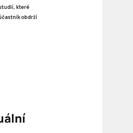
tudií, které
účastník obdrží
uální