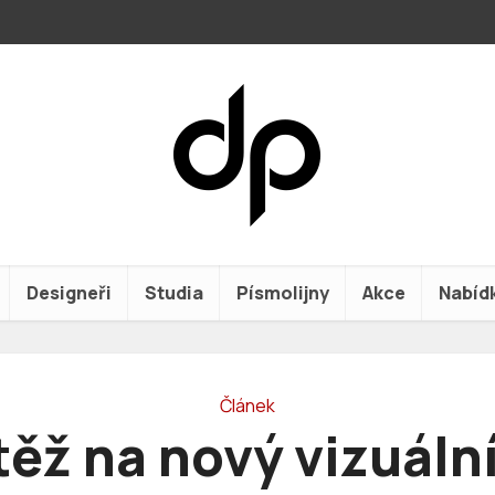
Designeři
Studia
Písmolijny
Akce
Nabíd
Článek
ěž na nový vizuální