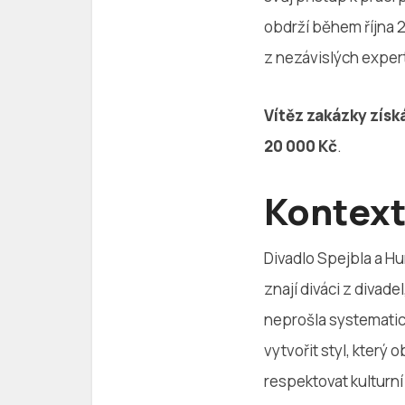
obdrží během října 
z nezávislých expert
Vítěz zakázky získ
20 000 Kč
.
Kontext
Divadlo Spejbla a Hu
znají diváci z divade
neprošla systematic
vytvořit styl, kter
respektovat kulturní