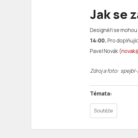
Jak se z
Designéři se mohou 
14:00.
Pro doplňujíc
Pavel Novák (
novak@
Zdroj a foto: spejbl
Soutěže