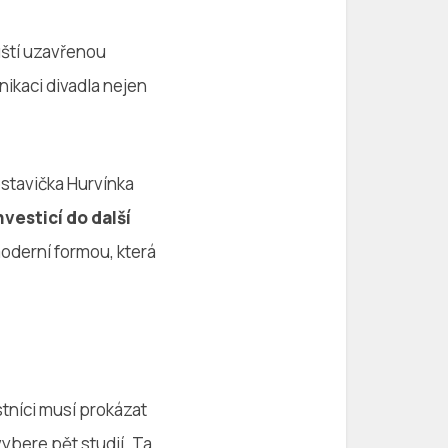
uští uzavřenou
nikaci divadla nejen
ostavička Hurvínka
nvesticí do další
moderní formou, která
stníci musí prokázat
vybere pět studií. Ta