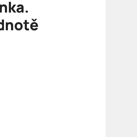
ínka.
odnotě