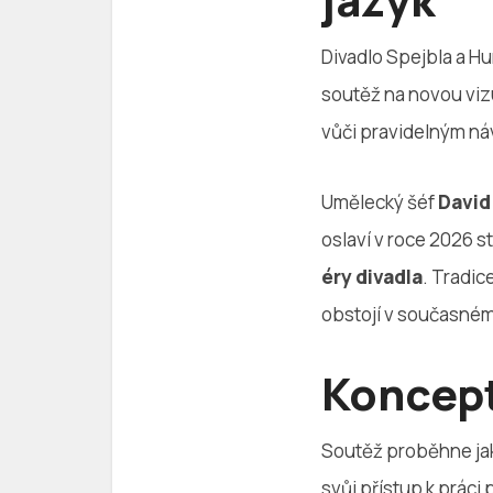
Divadlo Spejbla a H
soutěž na novou vizu
vůči pravidelným náv
Umělecký šéf
David
oslaví v roce 2026 s
éry divadla
. Tradic
obstojí v současné
Koncep
Soutěž proběhne j
svůj přístup k práci