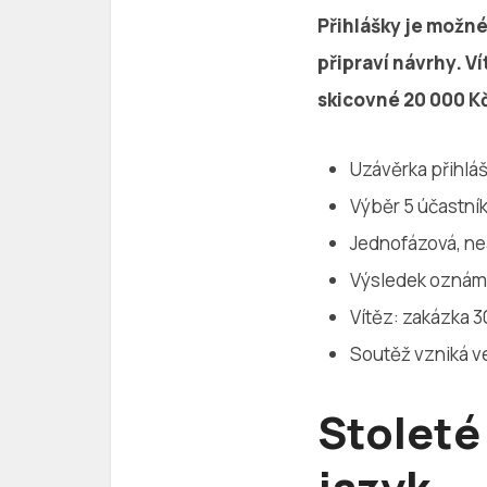
Přihlášky je možné
připraví návrhy. V
skicovné 20 000 K
Uzávěrka přihláš
Výběr 5 účastník
Jednofázová, n
Výsledek oznámí
Vítěz: zakázka 3
Soutěž vzniká v
Stoleté
jazyk