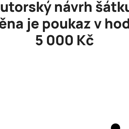
utorský návrh šátk
na je poukaz v ho
5 000 Kč