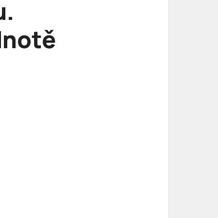
u.
dnotě