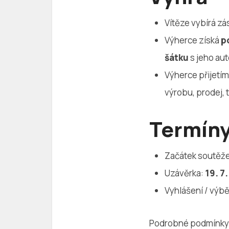
Vítěze vybírá zá
Výherce získá
p
šátku
s jeho au
Výherce přijetím
výrobu, prodej,
Termín
Začátek soutěž
Uzávěrka:
19. 7
Vyhlášení / výbě
Podrobné podmínky s