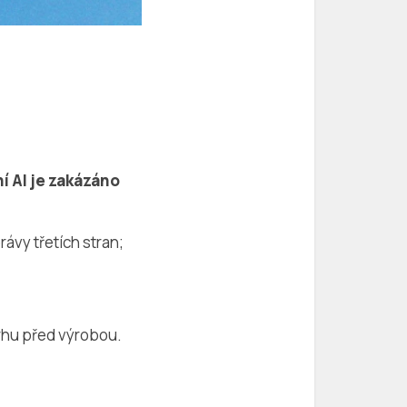
í AI je zakázáno
ávy třetích stran;
rhu před výrobou.