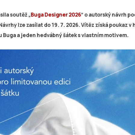
ila soutěž „
Buga Designer 2026
“ o autorský návrh po
Návrhy lze zasílat do
19. 7. 2026. V
ítěz získá poukaz v
u Buga a jeden hedvábný šátek s vlastním motivem.