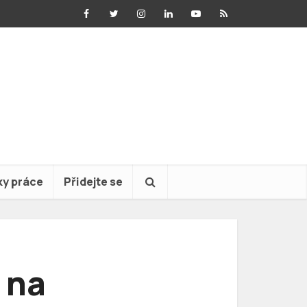
ky práce
Přidejte se
 na