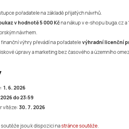
stupce pořadatele na základě přijatých návrhů.
oukaz v hodnotě 5 000 Kč
na nákup v e-shopu buga.cz a
torským návrhem.
 finanční výhry převádí na pořadatele
výhradní licenční p
 tiskové úpravy a marketing bez časového a územního omez
y
e:
1. 6. 2026
. 2026 do 23:59
r vítěze:
30. 7. 2026
outěže jsou k dispozici na
stránce soutěže
.