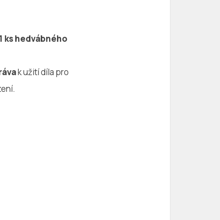
1 ks hedvábného
ráva
k užití díla pro
ení.