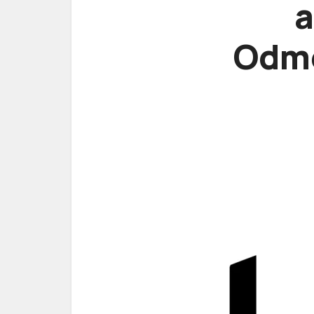
a
Odmě