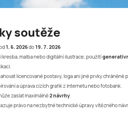
ky soutěže
 od
1. 6. 2026
do
19. 7. 2026
í kresba, malba nebo digitální ilustrace; použití
generativn
ikaci.
hovat licencované postavy, loga ani jiné prvky chráněné pr
pírování a úprava cizích grafik z internetu nebo fotobank.
může zaslat maximálně
2 návrhy
.
hrazuje právo na nezbytné technické úpravy vítězného náv