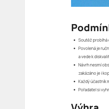
Podmín
Soutěž probíhá
Povolená je ručn
a vede k diskvalif
Návrh nesmí obsa
zakázáno je i ko
Každý účastník 
Pořadatel si vy
Výhra