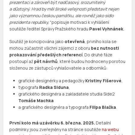
prezentaci a zároveň být nadčasový, srozumitelný
a důstojný. Hrad by měl široké veřejnosti představit nejen
jako významnou českou památku, ale rovněž jako sídlo
prezidenta republiky,“
popisuje motivaci k vyhlášení
soutěže ředitel Správy Pražského hradu
Pavel Vyhnánek
.
Soutěž je koncipována jako
otevřená
, prvního kola se
mohou zúčastnit všichni zájemci z oboru
bez nutnosti
prokazování předešlých referencí
. Do druhé fáze
postoupí až
pět návrhů
, které budou hodnoceny porotou
složenou ze zástupců vyhlašovatele a odborníků:
grafické designérky a pedagožky
Kristiny Fišerové
,
typografa
Radka Siduna
,
grafického designéra a zakladatele studia Side2
Tomáše Machka
a grafického designéra a typografa
Filipa Blažka
.
První kolo má uzávěrku 6. března. 2025.
Detailní
podmínky jsou zveřejněny na stránce soutěže
na webu