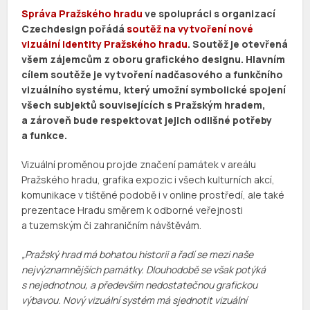
Správa Pražského hradu
ve spolupráci s organizací
Czechdesign pořádá
soutěž na vytvoření nové
vizuální identity Pražského hradu
. Soutěž je otevřená
všem zájemcům z oboru grafického designu. Hlavním
cílem soutěže je vytvoření nadčasového a funkčního
vizuálního systému, který umožní symbolické spojení
všech subjektů souvisejících s Pražským hradem,
a zároveň bude respektovat jejich odlišné potřeby
a funkce.
Vizuální proměnou projde značení památek v areálu
Pražského hradu, grafika expozic i všech kulturních akcí,
komunikace v tištěné podobě i v online prostředí, ale také
prezentace Hradu směrem k odborné veřejnosti
a tuzemským či zahraničním návštěvám.
„Pražský hrad má bohatou historii a řadí se mezi naše
nejvýznamnějších památky. Dlouhodobě se však potýká
s nejednotnou, a především nedostatečnou grafickou
výbavou. Nový vizuální systém má sjednotit vizuální