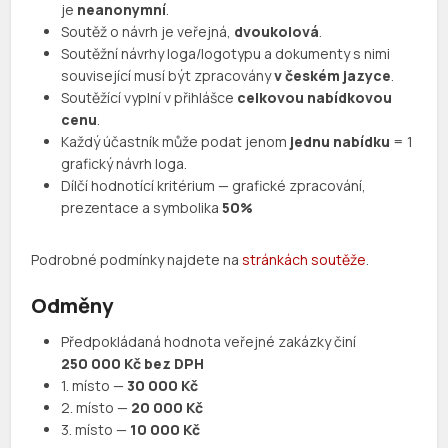
je
neanonymní
.
Soutěž o návrh je veřejná,
dvoukolová
.
Soutěžní návrhy loga/logotypu a dokumenty s nimi
související musí být zpracovány
v českém jazyce
.
Soutěžící vyplní v přihlášce
celkovou nabídkovou
cenu
.
Každý účastník může podat jenom
jednu nabídku
= 1
grafický návrh loga.
Dílčí hodnotící kritérium — grafické zpracování,
prezentace a symbolika
50%
Podrobné podmínky najdete na
stránkách soutěže
.
Odměny
Předpokládaná hodnota veřejné zakázky činí
250 000 Kč bez DPH
1. místo —
30 000 Kč
2. místo —
20 000 Kč
3. místo —
10 000 Kč