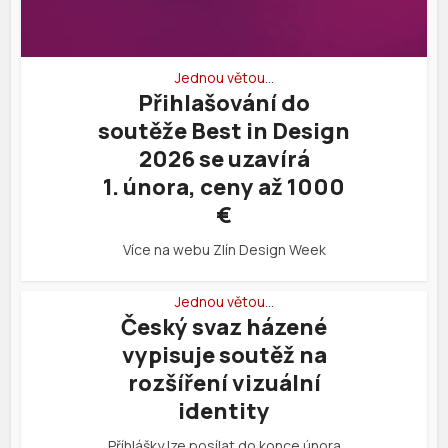
Jednou větou…
Přihlašování do
soutěže Best in Design
2026 se uzavírá
1. února, ceny až 1000
€
Více na webu Zlín Design Week
Jednou větou…
Český svaz házené
vypisuje soutěž na
rozšíření vizuální
identity
Příhlášky lze posílat do konce února