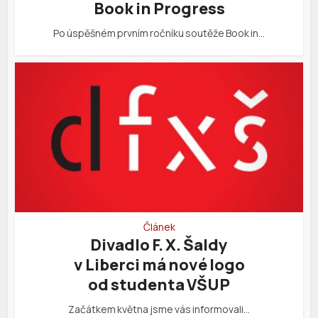
Book in Progress
Po úspěšném prvním ročníku soutěže Book in…
Článek
Divadlo F. X. Šaldy
v Liberci má nové logo
od studenta VŠUP
Začátkem května jsme vás informovali…