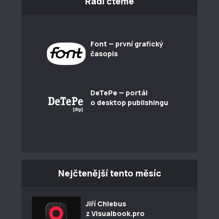
Rádi čteme
Font — první grafický
časopis
DeTePe — portál
o desktop publishingu
Nejčtenější tento měsíc
Jiří Chlebus
z Visualbook.pro