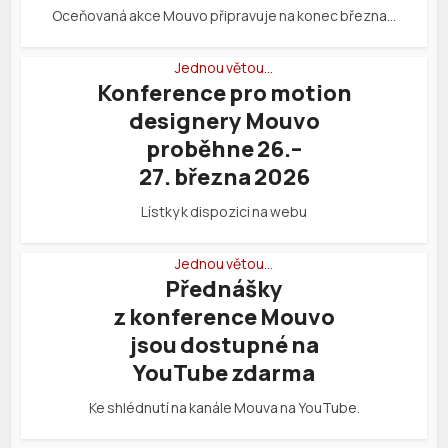
Oceňovaná akce Mouvo připravuje na konec března…
Jednou větou…
Konference pro motion
designery Mouvo
proběhne 26.–
27. března 2026
Lístky k dispozici na webu
Jednou větou…
Přednášky
z konference Mouvo
jsou dostupné na
YouTube zdarma
Ke shlédnutí na kanále Mouva na YouTube.