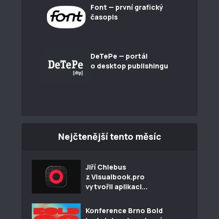
Font — první grafický
časopis
DeTePe — portál
o desktop publishingu
Nejčtenější tento měsíc
Jiří Chlebus
z Visualbook.pro
vytvořil aplikaci...
Konference Brno Bold