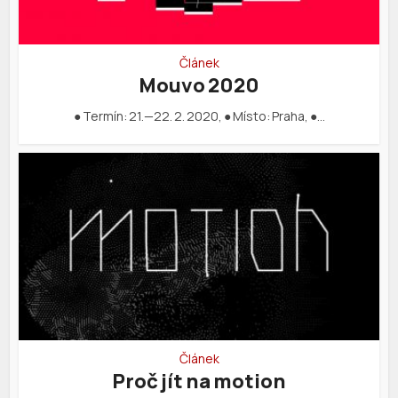
Článek
Mouvo 2020
● Termín: 21.—22. 2. 2020, ● Místo: Praha, ●…
Článek
Proč jít na motion