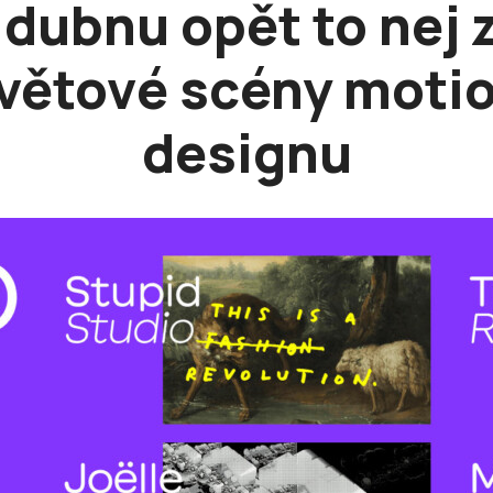
 dubnu opět to nej 
větové scény moti
designu