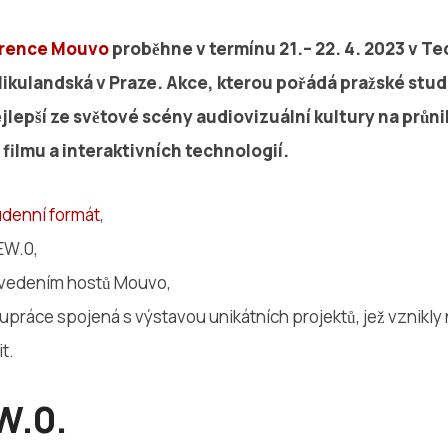
rence Mouvo
proběhne v termínu 21.– 22. 4. 2023 v T
landská v Praze. Akce, kterou pořádá pražské stu
jlepší ze světové scény audiovizuální kultury na prů
ilmu a interaktivních technologií.
denní formát
,
NEW.0,
vedením hostů Mouvo,
práce spojená s výstavou unikátních projektů, jež vznikly
it.
W.0.