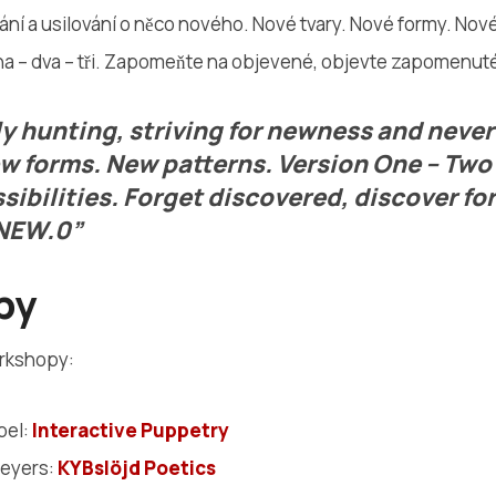
dání a usilování o něco nového. Nové tvary. Nové formy. No
na – dva – tři. Zapomeňte na objevené, objevte zapomenut
y hunting, striving for newness and neve
w forms. New patterns. Version One – Two 
ssibilities. Forget discovered, discover fo
 NEW.0”
py
orkshopy:
bel:
Interactive Puppetry
Meyers:
KYBslöjd Poetics