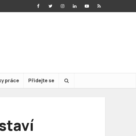
ky práce
Přidejte se
staví