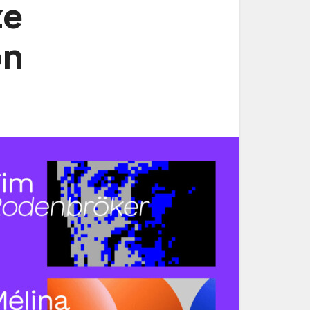
ze
on