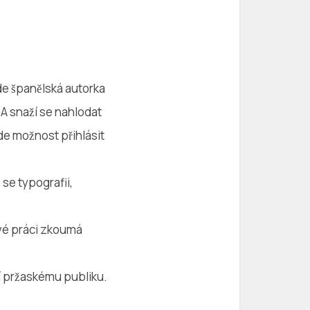
e španělská autorka
 A snaží se nahlodat
e možnost přihlásit
e se typografii,
vé práci zkoumá
ví pržaskému publiku.