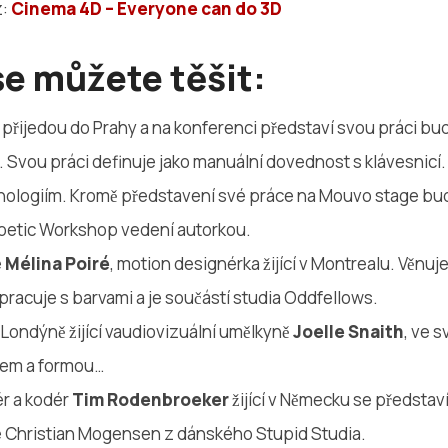
z:
Cinema 4D – Everyone can do 3D
se můžete těšit:
́ přijedou do Prahy a na konferenci představí svou práci bud
. Svou práci definuje jako manuální dovednost s klávesnicí.
hnologiím. Kromě představení své práce na Mouvo stage bud
oetic Workshop vedení autorkou.
e
Mélina Poiré
, motion designérka žijící v Montrealu. Věnuj
 pracuje s barvami a je součástí studia Oddfellows.
 Londýně žijící vaudiovizuální umělkyně
Joelle Snaith
, ve s
kem a formou…
́r a kodér
Tim Rodenbroeker
žijící v Německu se předsta
je Christian Mogensen z dánského Stupid Studia.