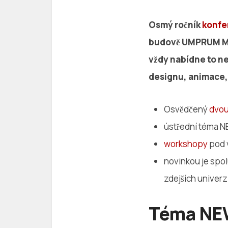
Osmý ročník
konfe
budově UMPRUM Miku
vždy nabídne to ne
designu, animace, f
Osvědčený
dvou
ústřední téma 
workshopy
pod 
novinkou je spolu
zdejších univerz
Téma NE