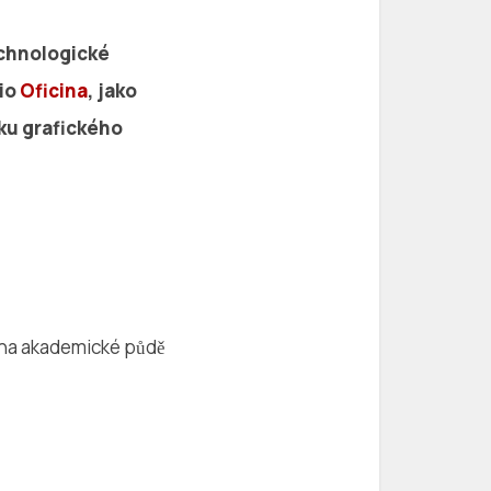
echnologické
dio
Oficina
, jako
niku grafického
 na akademické půdě