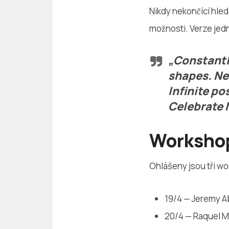
Nikdy nekončící hle
možnosti. Verze jed
„Constantl
shapes. Ne
Infinite po
Celebrate
Worksho
Ohlášeny jsou tři w
19/4 — Jeremy A
20/4 — Raquel 