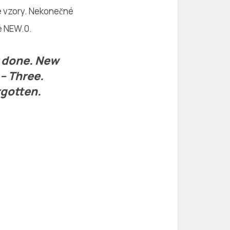
vé vzory. Nekonečné
é NEW.0.
r done. New
– Three.
rgotten.