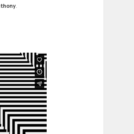
nthony
.