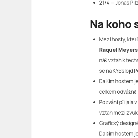
21/4 — Jonas Pil
Na koho 
Mezi hosty, kteři
Raquel Meyers
náš vztah k tec
se na KYBslojd P
Dalším hostem j
celkem odvážně
Pozvání přijala v
vztah mezi zvu
Grafický designe
Dalším hostem 