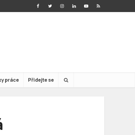
ky práce
Přidejte se
á