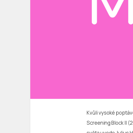
Kvůli vysoké poptáv
Screening Block II 
světa uvede Julius H