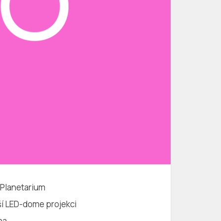
 Planetarium
ší LED-dome projekci
na.