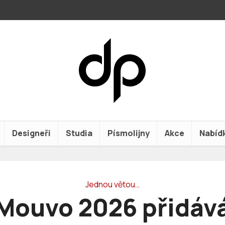
Designeři
Studia
Písmolijny
Akce
Nabíd
Jednou větou…
Mouvo 2026 přidáv