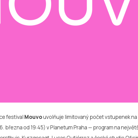
ce festival
Mouvo
uvolňuje limitovaný počet vstupenek na
(26. března od 19:45) v Planetum Praha — program na největ
orsthuis, Kurzgesagt, Lucas Gutiérrez a české studio Ofici