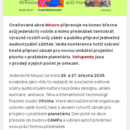
Oceňovaná akce
Mouvo
připravuje na konec března
svůj jedenáctý ročník a mimo přednášek tentokrát
výrazně rozšíří svůj záběr a publiku připraví jedinečný
audiovizuální zážitek. Vedle konference totiž vybraní
hosté připraví obsah pro novou unikátní projekční
plochu v pražském planetáriu.
Vstupenky
jsou
v prodeji a jejich počet je omezen.
Jedenácté Mouvo se koná
26. a 27. března 2026
a nabídne jako vždy to nejlepší ze současné světové
scény audiovizuální kultury na průniku designu, umění,
ilustrace, animace, filmu a interaktivních technologií.
Pražské studio
Oficina
, které akci každoročně organizuje,
oslovilo výběr hostů také s úkolem vytvořit obsah pro
projekci v pražském
planetáriu
. Den poté se akce
přesune do budovy
CAMPu
a vybraní autoři představí
svou práci formou přednášek.