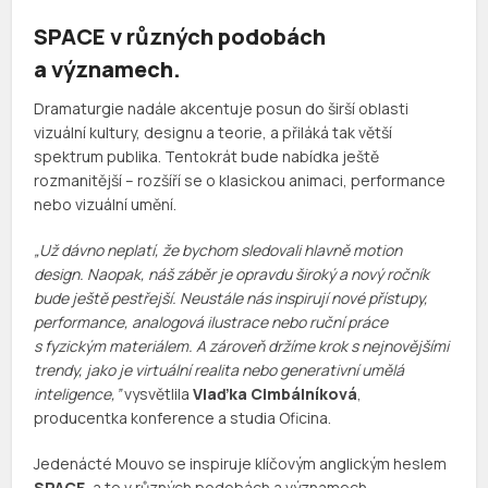
SPACE
v různých podobách
a významech.
Dramaturgie nadále akcentuje posun do širší oblasti
vizuální kultury, designu a teorie, a přiláká tak větší
spektrum publika. Tentokrát bude nabídka ještě
rozmanitější – rozšíří se o klasickou animaci, performance
nebo vizuální umění.
„Už dávno neplatí, že bychom sledovali hlavně motion
design. Naopak, náš záběr je opravdu široký a nový ročník
bude ještě pestřejší. Neustále nás inspirují nové přístupy,
performance, analogová ilustrace nebo ruční práce
s fyzickým materiálem. A zároveň držíme krok s nejnovějšími
trendy, jako je virtuální realita nebo generativní umělá
inteligence,”
vysvětlila
Vlaďka Cimbálníková
,
producentka konference a studia Oficina.
Jedenácté Mouvo se inspiruje klíčovým anglickým heslem
SPACE
, a to v různých podobách a významech.