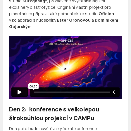
studio
Kurzgesagt
, proslavené svými animačními
explainery o astrofyzice. Originální vlastní projekt pro
planetárium připraví také pořadatelské studio
Oficina
v kolaboraci s hudebníky
Ester Grohovou
a
Dominikem
Gajarským
.
Den 2: konference s velkolepou
širokoúhlou projekcí v CAMPu
Den poté bude návštěvníky čekat konference