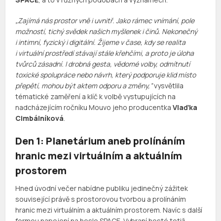
„Zajímá nás prostor vně i uvnitř. Jako rámec vnímání, pole
možností, tichý svědek našich myšlenek i činů. Nekonečný
i intimní, fyzický i digitální. Žijeme v čase, kdy se realita
i virtuální prostředí stávají stále křehčími, a proto je úloha
tvůrců zásadní. I drobná gesta, vědomé volby, odmítnutí
toxické spolupráce nebo návrh, který podporuje klid místo
přepětí, mohou být aktem odporu a změny,”
vysvětlila
tématické zaměření a klíč k volbě vystupujících na
nadcházejícím ročníku Mouvo jeho producentka
Vlaďka
Cimbálníková
.
Den 1: Planetárium aneb prolínáním
hranic mezi virtuálním a aktuálním
prostorem
Hned úvodní večer nabídne publiku jedinečný zážitek
související právě s prostorovou tvorbou a prolínáním
hranic mezi virtuálním a aktuálním prostorem. Navíc s další
formou napojení na heslo SPACE. Vybraní hosté totiž