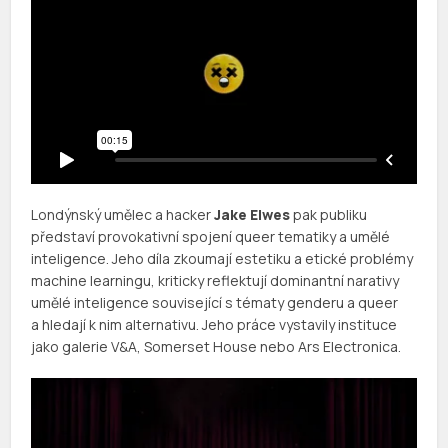
Londýnský umělec a hacker
Jake Elwes
pak publiku
představí provokativní spojení queer tematiky a umělé
inteligence. Jeho díla zkoumají estetiku a etické problémy
machine learningu, kriticky reflektují dominantní narativy
umělé inteligence související s tématy genderu a queer
a hledají k nim alternativu. Jeho práce vystavily instituce
jako galerie V&A, Somerset House nebo Ars Electronica.