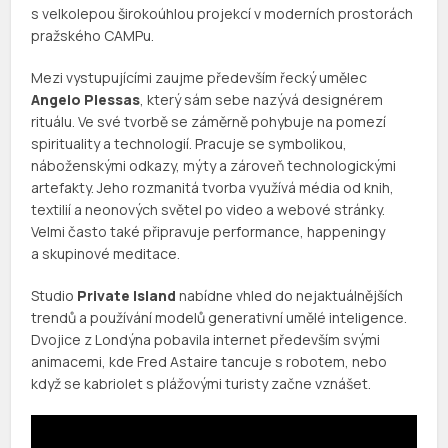
s velkolepou širokoúhlou projekcí v moderních prostorách
pražského CAMPu.
Mezi vystupujícími zaujme především řecký umělec
Angelo Plessas
, který sám sebe nazývá designérem
rituálu. Ve své tvorbě se záměrně pohybuje na pomezí
spirituality a technologií. Pracuje se symbolikou,
náboženskými odkazy, mýty a zároveň technologickými
artefakty. Jeho rozmanitá tvorba využívá média od knih,
textilií a neonových světel po video a webové stránky.
Velmi často také připravuje performance, happeningy
a skupinové meditace.
Studio
Private Island
nabídne vhled do nejaktuálnějších
trendů a používání modelů generativní umělé inteligence.
Dvojice z Londýna pobavila internet především svými
animacemi, kde Fred Astaire tancuje s robotem, nebo
když se kabriolet s plážovými turisty začne vznášet.