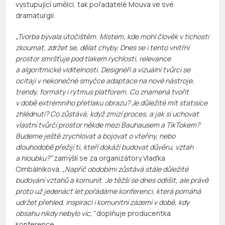
vystupující umělci, tak pořadatelé Mouva ve své
dramaturgii.
„Tvorba bývala útočištěm. Místem, kde mohl člověk v tichosti
zkoumat, zdržet se, dělat chyby. Dnes se i tento vnitřní
prostor smršťuje pod tlakem rychlosti, relevance
a algoritmické viditelnosti. Designéři a vizuální tvůrci se
ocitají v nekonečné smyčce adaptace na nové nástroje,
trendy, formáty i rytmus platforem. Co znamená tvořit
v době extrémního přetlaku obrazu? Je důležité mít statisíce
zhlédnutí? Co zůstává, když zmizí proces, a jak si uchovat
vlastní tvůrčí prostor někde mezi Bauhausem a TikTokem?
Budeme ještě zrychlovat a bojovat o vteřiny, nebo
dlouhodobě přežijí ti, kteří dokáží budovat důvěru, vztah
a hloubku?”
zamýšlí se za organizátory Vlaďka
Cimbálníková.
„Napříč obdobími zůstává stále důležité
budování vztahů a komunit. Je těžší se dnes odlišit, ale právě
proto už jedenáct let pořádáme konferenci, která pomáhá
udržet přehled, inspiraci i komunitní zázemí v době, kdy
obsahu nikdy nebylo víc,”
doplňuje producentka
konference.