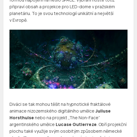
připraví obsah a projekce pro LED-dome v pražském
planetáriu. To je svou technologií unikátní a největší
v Evropě.
Diváci se tak mohou těšit na hypnotické fraktálové
animace nizozemského digitálního umělce
Juliuse
Horsthuise
nebo na projekt „The Non-Face”
argentinského umělce
Lucase Gutierreze
. Obří projekční
plochu také využije svým osobitým způsobem německé