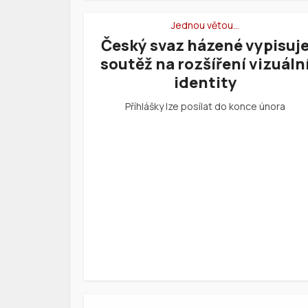
Jednou větou…
Český svaz házené vypisuj
soutěž na rozšíření vizuáln
identity
Příhlášky lze posílat do konce února