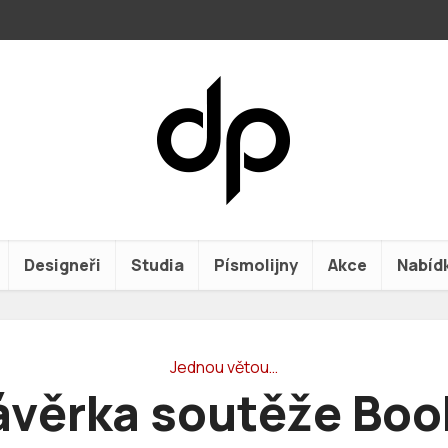
Designeři
Studia
Písmolijny
Akce
Nabíd
Jednou větou…
věrka soutěže Boo