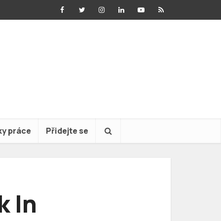
ky práce
Přidejte se
k In