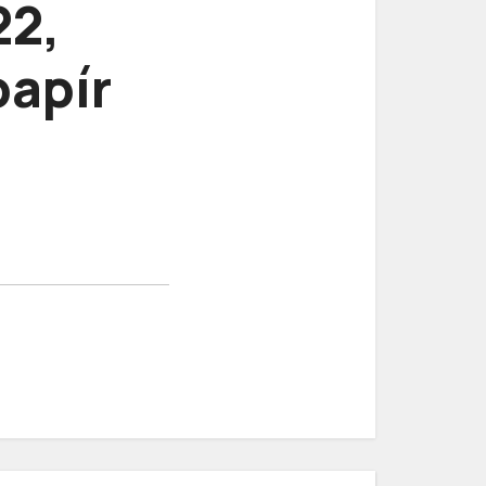
22,
papír