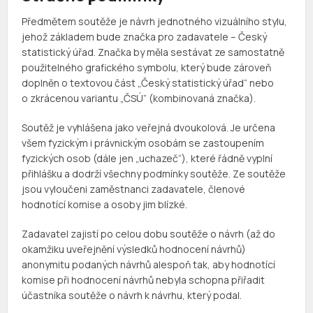
Předmětem soutěže je návrh jednotného vizuálního stylu,
jehož základem bude značka pro zadavatele – Český
statistický úřad. Značka by měla sestávat ze samostatně
použitelného grafického symbolu, který bude zároveň
doplněn o textovou část „Český statistický úřad“ nebo
o zkrácenou variantu „ČSÚ” (kombinovaná značka).
Soutěž je vyhlášena jako veřejná dvoukolová. Je určena
všem fyzickým i právnickým osobám se zastoupením
fyzických osob (dále jen „uchazeč“), které řádně vyplní
přihlášku a dodrží všechny podmínky soutěže. Ze soutěže
jsou vyloučeni zaměstnanci zadavatele, členové
hodnotící komise a osoby jim blízké.
Zadavatel zajistí po celou dobu soutěže o návrh (až do
okamžiku uveřejnění výsledků hodnocení návrhů)
anonymitu podaných návrhů alespoň tak, aby hodnotící
komise při hodnocení návrhů nebyla schopna přiřadit
účastníka soutěže o návrh k návrhu, který podal.