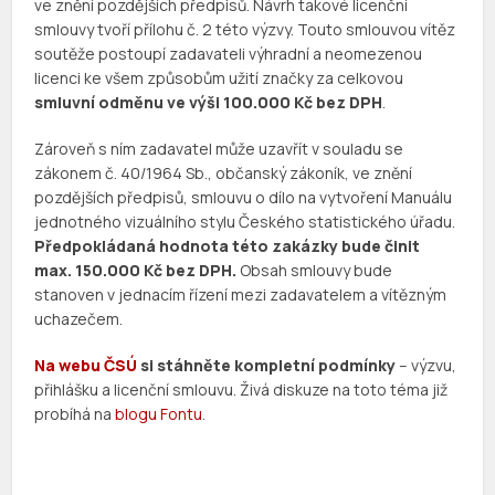
ve znění pozdějších předpisů. Návrh takové licenční
smlouvy tvoří přílohu č. 2 této výzvy. Touto smlouvou vítěz
soutěže postoupí zadavateli výhradní a neomezenou
licenci ke všem způsobům užití značky za celkovou
smluvní odměnu ve výši 100.000 Kč bez DPH
.
Zároveň s ním zadavatel může uzavřít v souladu se
zákonem č. 40/1964 Sb., občanský zákoník, ve znění
pozdějších předpisů, smlouvu o dílo na vytvoření Manuálu
jednotného vizuálního stylu Českého statistického úřadu.
Předpokládaná hodnota této zakázky bude činit
max. 150.000 Kč bez DPH.
Obsah smlouvy bude
stanoven v jednacím řízení mezi zadavatelem a vítězným
uchazečem.
Na webu ČSÚ
si stáhněte kompletní podmínky
– výzvu,
přihlášku a licenční smlouvu. Živá diskuze na toto téma již
probíhá na
blogu Fontu
.