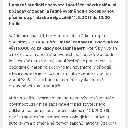
Uchazeč předloží zadavateli soutěžní návrh splňující
požadavky zadání a řádně vyplněnou a podepsanou
písemnou přihlášku nejpozději 11. 5. 2011 do 12.00
hodin.
Každému uchazeči, který postoupí do 2. kola a splní
podmínky 2. kola soutěže,
uhradí zadavatel skicovné ve
výši 5.000 Kč za každý soutěžní návrh
, který byl vybrán
a rozpracován podle stanovených požadavků. V případě,
že uchazeč nerozpracuje soutěžní návrh podle těchto
požadavků, nárok na skicovné mu nevznikne. V případě
vítěze soutěže je skicovné zahrnuto v ceně za vítězství
v soutěži. Skicovné bude uchazečům vyplaceno až
po ukončení 2. kola soutěže.
Vítězi soutěže vznikne dnem doručení výsledků soutěže
povinnost uzavřít se zadavatelem bez zbytečného
odkladu licenční smlouvu podle zákona č. 121/2000 Sb.,
o právu autorském, o právech souvisejících s právem
autorským a o změně některých zákonů (autorský zákon),