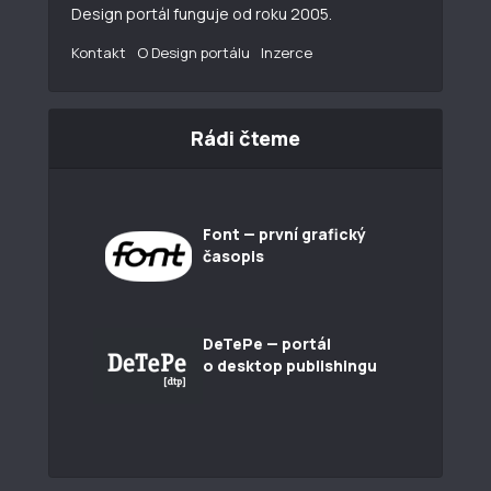
Design portál funguje od roku 2005.
Kontakt
O Design portálu
Inzerce
Rádi čteme
Font — první grafický
časopis
DeTePe — portál
o desktop publishingu