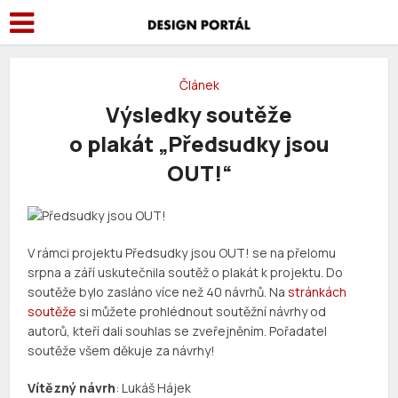
Článek
Výsledky soutěže
o plakát „Předsudky jsou
OUT!“
V rámci projektu Předsudky jsou OUT! se na přelomu
srpna a září uskutečnila soutěž o plakát k projektu. Do
soutěže bylo zasláno více než 40 návrhů. Na
stránkách
soutěže
si můžete prohlédnout soutěžní návrhy od
autorů, kteří dali souhlas se zveřejněním. Pořadatel
soutěže všem děkuje za návrhy!
Vítězný návrh
: Lukáš Hájek