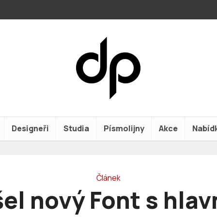
Designeři
Studia
Písmolijny
Akce
Nabíd
Článek
el nový Font s hla