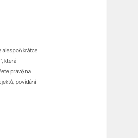
“
e alespoň krátce
“, která
žete právě na
jektů, povídání