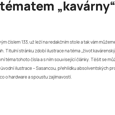
tématem „kavárny
vým číslem 133, už leží na redakčním stole a tak vám můžem
h. Titulní stránku zdobí ilustrace na téma „život kavárenský
 téma tohoto čísla a s ním související články. Těšit se mů
 úvodní ilustrace – Sasancou, přehlídku absolventských pro
ěco o hardware a spoustu zajímavostí.