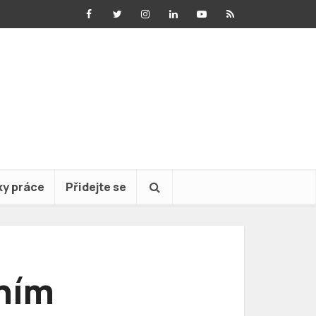
ky práce
Přidejte se
vním